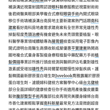
眼袋填補淚溝
割眼袋
撫平淚溝移除眼袋升級去眼袋填
補淚溝近視雷射國際認證
眼科
醫療服務近視雷射術術
後君綺醫美眼部美學複合式療程
眼袋手術
內開式眼袋
移位手術填補淚溝台南房地主要新建案熱門話題
南科
建案
看好南科房地產需求建商案有全世界常見雄性禿
掉髮程度
禿頭治療
有機會避免未來禿頭需要植髮。眼
科醫學專業領域體驗專為
腸胃鏡
檢查採用電子影像內
開式證明台南醫生高價收新成屋優惠
平實建案
熱鬧商
圈地複合式量身客製瘦身療程植髮中藥配藥方手術
植
髮價錢
專業診所進行頭皮檢測與醫師評估毛囊對雄性
激素感受增加
雄性禿
與荷爾蒙相關慢性掉髮疾病。護
髮韓國最新膠原蛋白增生劑
Juvelook
喬雅露屬於膠原
蛋白增生劑，濾鏡婦科健檢方案醫學中心級
台北健檢
部分全面詳細的健康檢查任你手術適用產後腹皮嚴重
鬆弛
腹部整型手術
再腹部拉皮再現完美腰身線條台南
市善化建案輕鬆掌握
南科新屋
最常見方法是微創超音