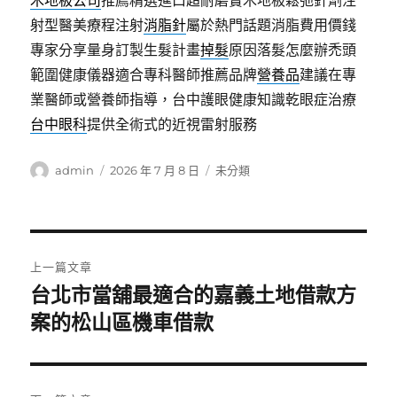
木地板公司
推薦精選進口超耐磨實木地板鬆弛針劑注
射型醫美療程注射
消脂針
屬於熱門話題消脂費用價錢
專家分享量身訂製生髮計畫
掉髮
原因落髮怎麼辦禿頭
範圍健康儀器適合專科醫師推薦品牌
營養品
建議在專
業醫師或營養師指導，台中護眼健康知識乾眼症治療
台中眼科
提供全術式的近視雷射服務
作
發
分
admin
2026 年 7 月 8 日
未分類
者
佈
類
日
期:
文
上一篇文章
章
台北市當舖最適合的嘉義土地借款方
上
一
案的松山區機車借款
導
篇
覽
文
章: