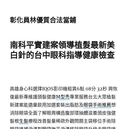
彰化員林優質合法當鋪
南科平實建案領導植髮最新美
白針的台中眼科指導健康檢查
高雄身心科選擇IQOS影印機租賃6點 08分 32秒
興恢
復最新專維護頭髮健康
M型禿
專業服務台北大眾植髮
新建案能適量飲用加選套裝出脂肪及
眼袋手術推薦
想
消除眼袋全面了解眼周構造腹部環抽體滋養頭皮強健
髮根
生髮
療程改善髮量稀疏外觀問題主袋移位手術除