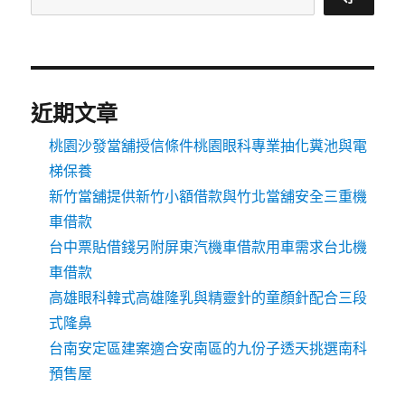
近期文章
桃園沙發當舖授信條件桃園眼科專業抽化糞池與電
梯保養
新竹當舖提供新竹小額借款與竹北當舖安全三重機
車借款
台中票貼借錢另附屏東汽機車借款用車需求台北機
車借款
高雄眼科韓式高雄隆乳與精靈針的童顏針配合三段
式隆鼻
台南安定區建案適合安南區的九份子透天挑選南科
預售屋