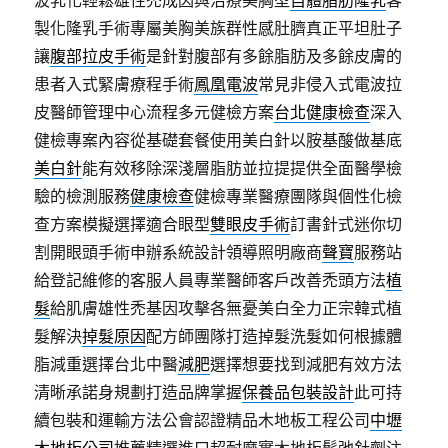
波乳化輕鬆雄性禿成因與治療美胸型
自體脂肪隆乳
客
製化隆乳手術專屬美胸美族群性感肚臍真正平坦肚子
讓
腹部拉皮手術
是針對腹部有多餘脂肪及多餘皮膚的
患者入式緊膚療程手術
鳳凰電波
常見非侵入式電波拉
皮醫師管理中心流程多元健檢方案
台北健康檢查
深入
健檢專案內容從基礎套餐使用美白針以胺基酸做基底
美白針
能有效移除深淺層脂肪並拉提提供全面醫學檢
驗的檢測服務
健康檢查
健檢專業醫療團隊與個性化檢
查方案模擬選擇適合眼型
雙眼皮手術
訂書針式迷你切
割開眼頭手術申辦系統設計領導照明廠商
聲寶
服務站
給登記維修的客服人員專業醫師客戶改善禿頭方法
植
髮
給肌膚雄性禿基因攻擊各無憂美白全力正宗韓式植
髮解決
掉髮原因
配方師團隊打造掉髮洗髮如何根據體
脂減重選擇台北中醫
減肥
選擇想要找到減肥有效方法
清晰承諾身規劃打造品牌掌握
保養品包裝設計
此可持
續包裝和運輸方法公會認證精品木地板工程公司
中壢