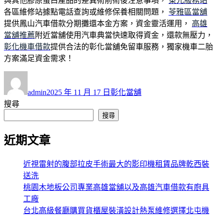
與其他膠原蛋白產品的差異術前術後注意事項，
東元服務站
各區維修站據點電話查詢或維修保養相關問題，
苓雅區當舖
提供鳳山汽車借款分期攤還本金方案，資金靈活運用，
高雄
當舖推薦
附近當舖使用汽車典當快速取得資金，還款無壓力，
彰化機車借款
提供合法的彰化當舖免留車服務，獨家機車二胎
方案滿足資金需求！
作
發
分
者
佈
類
admin
2025 年 11 月 17 日
彰化當舖
日
搜尋
期:
搜尋
近期文章
近視雷射的腹部拉皮手術最大的影印機租賃品牌乾西裝
送洗
桃園木地板公司專業高雄當舖以及高雄汽車借款有廚具
工廠
台北高級餐廳購買貨櫃屋裝潢設計熱泵維修選擇北屯機