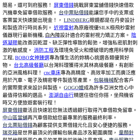
簡易，還可到府服務！
屏東借錢
挑戰屏東當舖借錢快速借款
汽機車免留車借款服務。
台中票貼借錢
能讓您手中的支票或
客票當天快速變出現金！，
LINDBERG
眼鏡都是在丹麥設計
和製造流行時尚系列。
近視雷射
為原廠視優SILK極飛秒雷射
儀器現行最新機種,
白內障
設計適合的雷射視力矯正方案。
陰
道凝膠
能改善因乾澀、缺乏彈性導致的鬆弛，增強私密肌對刺
激的敏感度。
消防工程
及環境免受火和煙破壞的應用科學與
工程,
BOBO女神臻選
專為懂生活的妳精心挑選各類優質好
物。
台北高級餐廳
以台灣料理獲得米其林高級餐廳，有創新
的亞洲風格料理！
cnc車床
專為高精度、高效率加工而廣泛應
用於汽車、電子及精密零件製造等產業，
包裝機械
配合客戶
的實際需求來設計與製造。
GOGO嬤
成為許多亞洲女性心中
最值得信賴的選品。
澎湖自由行
精選住宿任你搭，坐飛機省
時又方便旅遊套裝行程！
屏東借錢
靈活且快速若您無法透過銀行取得汽車借款免留車。
中山區當舖
再汽車借款給您最專業的服務最終利率。
台北票貼借錢
為顧客提供支票借錢元化且安心便捷的服務。
瑞克箱
是世界最頂尖的運輸包裝產品涉及範圍廣闊，
童顏針