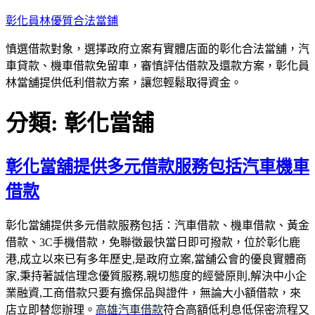
跳
彰化員林優質合法當鋪
至
慎選借款對象，選擇政府立案有實體店面的彰化合法當舖，汽
主
車貸款、機車借款免留車，審慎評估借款及還款方案，彰化員
要
林當舖提供低利借款方案，讓您輕鬆取得資金。
內
容
分類:
彰化當舖
彰化當舖提供多元借款服務包括汽車機車
借款
彰化當舖提供多元借款服務包括：汽車借款、機車借款、黃金
借款、3C手機借款，免聯徵最快當日即可撥款，位於彰化鹿
港,成立以來已有多年歷史,是政府立案,當舖公會的優良實體商
家,秉持著誠信理念優質服務,親切態度的經營原則,解決中小企
業融資,工商借款只要有擔保品與證件，無論大小額借款，來
店立即替您辦理。
高雄汽車借款
符合高額低利息低保密流程又