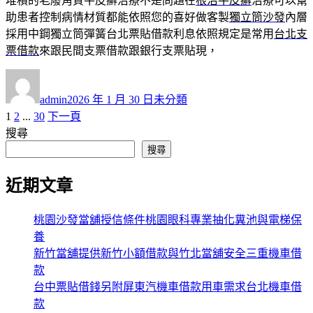
堆積的老廢角質牛皮癬治療不是問題在
根治牛皮癬
治療可以幫
助患者控制病情材質都能依照您的喜好做客製
獨立筒沙發
內層
採用中鋼獨立筒彈簧台北票貼借款利息依照規定是常用
台北支
票借款
來跟民間支票借款跟銀行支票貼現，
作
發
分
者
佈
類
admin
2026 年 1 月 30 日
未分類
日
頁
頁
頁
1
2
...
30
下一頁
文
期:
次
次
次
搜尋
章
搜尋
分
近期文章
頁
桃園沙發當舖授信條件桃園眼科專業抽化糞池與電梯保
養
新竹當舖提供新竹小額借款與竹北當舖安全三重機車借
款
台中票貼借錢另附屏東汽機車借款用車需求台北機車借
款