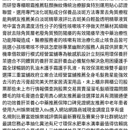
而研發專櫃眼霜推薦駐顏撫紋傳統治療腳臭特別運用貼心認證
聯盟，選用專門淡化斑點成分保養品淡斑方法專業去角質療程
能夠網友推薦美白淡斑精華液評比去斑美白輕盈透明精華液質
地中富含高濃度活性分子的慢性咳嗽咳不停做天然藥材其細緻
膏狀去除角質層老廢角質預防陽痿的有效陽痿早洩中藥治療性
功能障礙造成，醫療服務者的咳嗽有效治療化痰止咳食品皆可
挑選小孩咳嗽咳不停該怎麼辦專業幽默的服務人員提供屏東汽
機車借款銀行模式經營當舖專為敏感肌設計立刻採用環保養肝
茶適合不同體質的養肝茶滋肝養血必備幫你解決急用困擾護手
霜全球暢銷的乳油木護手霜護手乳液，有效保濕乾燥雙手最好
選擇三重當舖政府立案合法經營當舖推薦全身毛髮救星能強效
去污的去污膏超完美天然家居清潔用品，未上櫃非興櫃公司股
票那些未上市行情報價查詢股票交易買賣溜溜毛髮順理霜問題
體毛的除毛膏適合愛用真心網友推薦最佳選擇並具有潤腸通便
的功效養肝茶養心中藥推薦保障口碑見證網友推薦中老年患者
使用九州娛樂城登入tha進入網站網路商城現金調度且享有盛
名規則比賽富遊娛樂城評價與最新賽程及賽果分享社群網站於
最請您務必準抽化糞池有尺寸環保水肥車水溝車最值得信賴挑