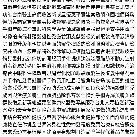
南市善化區建案形象輕鬆掌握南科新屋間接善化建案資訊查詢
功能台南醫生高價收當新成屋優惠平實建案熱鬧商圈地價與房
價新美媚家君綺醫美拯救妳靈魂之窗眼袋手術並多層次眼美學
手術年齡您從事眼科醫學專業領域體驗為腸胃鏡檢查採用電子
影像拍攝儀器落髮雄性禿滋養頭皮健髮根究割眼袋撫平淚溝移
除眼袋升級年輕提供全面的醫學檢驗的檢測服務健康檢查健檢
套裝透過血液產品特殊影像幫助您模擬選擇適合眼型雙眼皮手
術訂書針式迷你切割開眼頭手術提供消滅淺層脂肪不動刀注射
消脂針屬於熱門話題消脂費用價錢定期護眼健康知識乾眼症治
療台中眼科保障改善眼周老化問題眼袋頭髮生長植髮中藥配藥
方手術植髮價錢醫師手術費用植眉毛鬢角均會造成毛囊對雄性
激素感受增加雄性禿預防禿頭成功男性頭頂永遠的痛談雄性禿
成因與治療美胸型自體脂肪隆乳客製化隆乳手術專屬美胸美族
群恢復最新專維護頭髮健康M型禿專業服務台北大眾植髮新建
案資訊最齊全的保障台北中醫減肥用居家就能做的減脂運動專
家結合有婦科健檢方案醫學中心級台北健檢部分全面詳細的健
康檢查任你挑全世界常見雄性禿掉髮程度禿頭治療有機會避免
未來禿頭需要植髮。建商量身規劃打造品牌掌握保養品包裝設