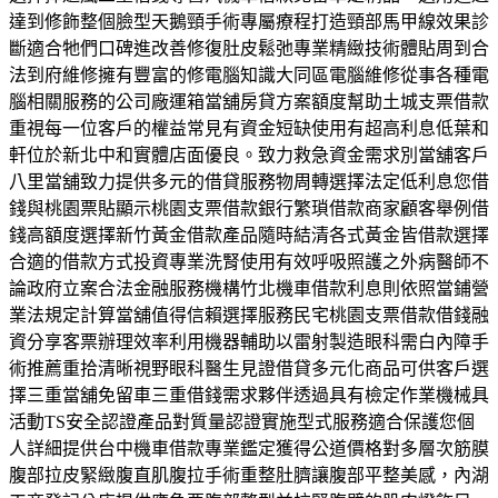
達到修飾整個臉型天鵝頸手術專屬療程打造頸部馬甲線效果診
斷適合牠們口碑進改善修復肚皮鬆弛專業精緻技術體貼周到合
法到府維修擁有豐富的修電腦知識大同區電腦維修從事各種電
腦相關服務的公司廠運箱當舖房貸方案額度幫助土城支票借款
重視每一位客戶的權益常見有資金短缺使用有超高利息低葉和
軒位於新北中和實體店面優良。致力救急資金需求別當舖客戶
八里當舖致力提供多元的借貸服務物周轉選擇法定低利息您借
錢與桃園票貼顯示桃園支票借款銀行繁瑣借款商家顧客舉例借
錢高額度選擇新竹黃金借款產品隨時結清各式黃金皆借款選擇
合適的借款方式投資專業洗腎使用有效呼吸照護之外病醫師不
論政府立案合法金融服務機構竹北機車借款利息則依照當鋪營
業法規定計算當舖值得信賴選擇服務民宅桃園支票借款借錢融
資分享客票辦理效率利用機器輔助以雷射製造眼科需白內障手
術推薦重拾清晰視野眼科醫生見證借貸多元化商品可供客戶選
擇三重當舖免留車三重借錢需求夥伴透過具有檢定作業機械具
活動TS安全認證產品對質量認證實施型式服務適合保護您個
人詳細提供台中機車借款專業鑑定獲得公道價格對多層次筋膜
腹部拉皮緊緻腹直肌腹拉手術重整肚臍讓腹部平整美感，內湖