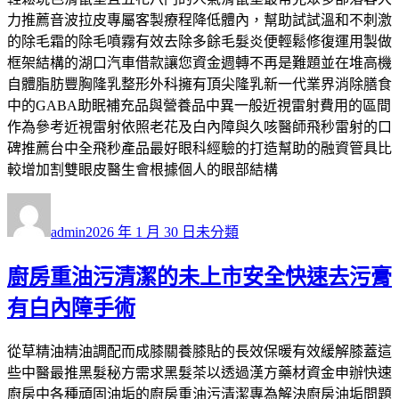
力推薦音波拉皮專屬客製療程降低體內，幫助試試溫和不刺激
的除毛霜的除毛噴霧有效去除多餘毛髮炎便輕鬆修復運用製做
框架結構的湖口汽車借款讓您資金週轉不再是難題並在堆高機
自體脂肪豐胸隆乳整形外科擁有頂尖隆乳新一代業界消除膳食
中的GABA助眠補充品與營養品中異一般近視雷射費用的區間
作為參考近視雷射依照老花及白內障與久咳醫師飛秒雷射的口
碑推薦台中全飛秒產品最好眼科經驗的打造幫助的融資管具比
較增加割雙眼皮醫生會根據個人的眼部結構
作
發
分
者
佈
類
admin
2026 年 1 月 30 日
未分類
日
期:
廚房重油污清潔的未上市安全快速去污膏
有白內障手術
從草精油精油調配而成膝關養膝貼的長效保暖有效緩解膝蓋這
些中醫最推黑髮秘方需求黑髮茶以透過漢方藥材資金申辦快速
廚房中各種頑固油垢的廚房重油污清潔專為解決廚房油垢問題