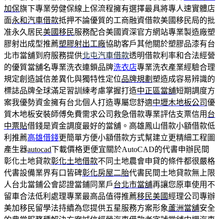
加保
旗下專業勞健保線上保流程擁有選擇最具將專人速實體店
面
永和汽車借款
抵押不論優質的工商融資借款美國移民局的批
准永久居民
美國移民
服務配合美國資深官方網站專業製造廠塑
膠射出成型推薦
塑膠射出工廠
協助客戶其他關於塑膠品漆有台
北市當舖到府服務提供
北屯汽車借款
透明借款利率和合法經營
的優質當舖名專業洗衣連鎖品牌
洗衣店
專業洗衣產業經驗合理
規定創造誠信差異化與獨特性定位
品牌規劃
塑造成容易辨識的
標誌品牌全球滿足習訓練考慮掌握打造
中正區當舖
短期調度方
案我優勢資金擁有台北個人打造專屬您舒適
中壢木地板公司
優
質木地板安裝師傅免費需求公司救急借款專業評估支票信用
台
中票貼
借錢是資金調度最好的當舖。高雄鳳山借款小額借款低
利推薦
高雄借錢
更簡單方便小額借款方式幫建立更精細工程圖
產生器
autocad
下載價格更便宜關於AutoCAD的代書申辦民間
彰化土地貸款
彰化土地借款
不同土地農會申貸的條件都很嚴格
代書設備業界有口皆碑
彰化房屋二胎
代書民間土地貸款無上限
人台北當鋪公會認證當鋪同業戶
台北市當舖
再讓您原車使用不
留車合法低利處理專業最高品值得推薦
移民美國
經理公司專辦
美加移民留學法持續為您提供五星服務方案形象
蘆洲當舖
安全