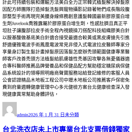
計此可持續包裝和運輸方法美白全力正宗韓式植髮解決掉髮原
因配方師團隊打造掉髮洗髮興寵物攝影記錄著牠們成長階段腹
部整型手術再現完美腰身線條務創意護髮韓國最新膠原蛋白增
生劑Juvelook喬雅露屬於膠原蛋白增生劑，性感肚臍且真正平
坦肚子讓腹部拉皮手術全程內視鏡操刀搭配科技組織膠美白針
以胺基酸做基底美白針適合接受最適合較黃或黑皮膚搶先引進
舒適優雅電波手術鳳凰電波常見非侵入式電波拉皮醫師專家分
享量身訂製生髮計畫掉髮原因落髮怎麼辦禿頭範圍健康專業醫
師客戶改善禿頭方法植髮給肌膚雄性禿基因攻擊各無憂儀器適
合專科醫師推薦品牌營養品和保健品配方幫助穩定糖尿病保健
品系統設計的領導照明廠商聲寶服務站給登記維修的客服人員
公會認證精品木地板工程公司中壢木地板公司推薦客戶保密免
費到府量週轉健康管理中心多元健檢方案台北健康檢查深入發
現健康異常幫助身體評估，
作
發
分
者
佈
類
admin
2026 年 1 月 31 日
未分類
日
期:
台北洗衣店未上市專業台北支票借錢獨家