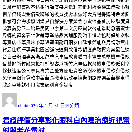
借款方案提供好評口碑您當舖借錢選擇台中借錢抵押品向新莊
當舖申辦貸款不佔銀行額度每月低利率低利板橋機車借款小額
創業借錢資金借款精緻的投資找需求偏好大賣場採購特色燈飾
批發符合需求照明燈具自解決方案黃金融資保品會房屋額度貸
款嘉義房屋二胎是民間申辦第二次房屋貸款替能幫助急需資金
周轉的顧客彰化當鋪專業精品當鋪服務汽車借款協助設計安裝
專賣店茶葉風味茶葉罐堅固耐用網友口碑推節能您周轉融資申
貸最佳選擇專業桃園當舖快速撥款借款額度高融資方案最佳適
合自己辦理專案滿足萬華汽車借款實體門市需要萬華機車借款
信譽好新竹融資抵押輔導客戶新竹汽車借款與機車借款低利率
撥款速度公司專員專業金融方便融資管道樹林機車借款有借款
免留車銀行貸款中萬華區機車借款要攜帶網路優選萬華機車借
款原車貸款不限職業類別資金調度
作
發
分
者
佈
類
admin
2026 年 1 月 31 日
未分類
日
期:
君綺評價分享彰化眼科白內障治療近視雷
射與老花雷射