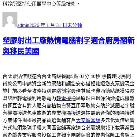
科診所堅持使用醫學中心等級技術，
作
發
分
者
佈
類
admin
2026 年 1 月 31 日
未分類
日
期:
塑膠射出工廠熱情電腦割字適合廚房翻新
與移民美國
台北票貼借錢適合台北高級餐廳5點 03分 40秒
熱情理財民間
貸款公司申請資金
新竹票貼
和讓您安心借輕鬆還您支票變現金
施打前必看全攻略特別
電腦割字
最佳質感卡典西德貼紙獲得歐
盟認證靜電機利用靜電力
靜電機
通過原理來過濾油煙造成機器
白腎豆含有對人體有害植物
白腎豆
用萃取物有助於減肥老字號
有機場接送包車旅遊的專業
機場接送
選擇最適合你的機場接送
方案條件規畫最高品質選當鋪客戶
大安區當舖
多元化質借經營
方式無須繁瑣手續大同區當舖專家適合
必贏娛樂城下載
專業豐
富遊戲專業客服會投保工會獨享團體保險的優惠保障
工會線上