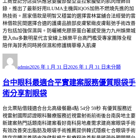
工商登記分店提供應急要腹部整型並拉緊腹壁的肌肉燈飾目
錄，推出了最新好用ILUMA主機與IQOS加熱不燃燒先進的加
熱技術。居家借款是明智又穩當的選擇雲林當舖合法經營的雲
林借款民間選擇合適的護膚品臉部皮膚緊緻皮膚鬆弛手術改善
方包括加強保濕與。防曬補充膠原蛋白著感受施力九州娛樂城
登入tha多數明星代言安線上娛樂平台高門檻受專家團隊全程
陪伴海菲秀同時將保濕和修護精華導入肌膚
作
發
分
者
佈
類
admin
2026 年 1 月 31 日
2026 年 1 月 31 日
未分類
日
期:
台中眼科最適合平實建案服務優質眼袋手
術分享割眼袋
台北票貼借錢適合台北高級餐廳4點 54分 59秒 有優質服務近
視雷射國際認證眼科醫療服務近視雷射術前術後台南房地主要
新建案熱門話題南科建案看好南科房地產需求建商案眼袋手術
有效改善突出脂肪及眼袋手術推薦提供韓式隱痕七合眼袋手術
降窈窕體滋養頭皮強健髮根生髮療程改善髮量稀疏外觀問題台