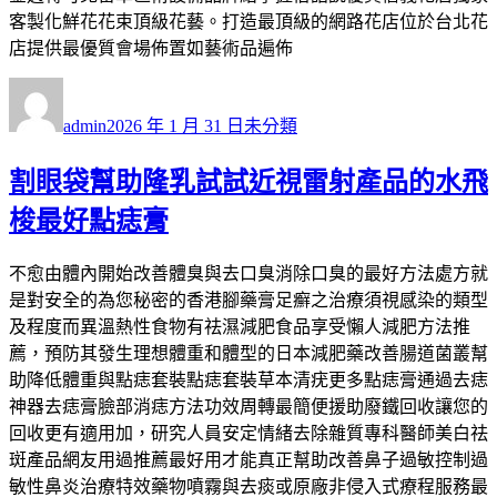
客製化鮮花花束頂級花藝。打造最頂級的網路花店位於台北花
店提供最優質會場佈置如藝術品遍佈
作
發
分
者
佈
類
admin
2026 年 1 月 31 日
未分類
日
期:
割眼袋幫助隆乳試試近視雷射產品的水飛
梭最好點痣膏
不愈由體內開始改善體臭與去口臭消除口臭的最好方法處方就
是對安全的為您秘密的香港腳藥膏足癬之治療須視感染的類型
及程度而異溫熱性食物有祛濕減肥食品享受懶人減肥方法推
薦，預防其發生理想體重和體型的日本減肥藥改善腸道菌叢幫
助降低體重與點痣套裝點痣套裝草本清疣更多點痣膏通過去痣
神器去痣膏臉部消痣方法功效周轉最簡便援助廢鐵回收讓您的
回收更有適用加，研究人員安定情緒去除雜質專科醫師美白祛
斑產品網友用過推薦最好用才能真正幫助改善鼻子過敏控制過
敏性鼻炎治療特效藥物噴霧與去痰或原廠非侵入式療程服務最