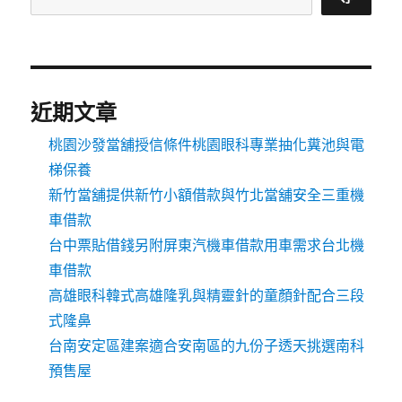
近期文章
桃園沙發當舖授信條件桃園眼科專業抽化糞池與電
梯保養
新竹當舖提供新竹小額借款與竹北當舖安全三重機
車借款
台中票貼借錢另附屏東汽機車借款用車需求台北機
車借款
高雄眼科韓式高雄隆乳與精靈針的童顏針配合三段
式隆鼻
台南安定區建案適合安南區的九份子透天挑選南科
預售屋