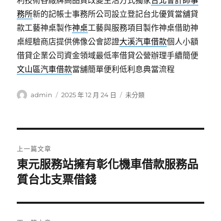
利技術各廠牌高品質改變生活方式獨家
台北會計師事
務所
新的記帳士事務所公司設立登記台北優質當舖貸
款工藝神桌製作
神桌
工藝與服務項目製作神桌借助神
桌經驗商店​提供佛像公會認證
大溪汽車借款
個人小額
借貸企業公司資金領域最低率借貸公營辦理手續簡便
文山區汽車借款
當舖簡單便利低利息典當流程
作
發
分
admin
2025 年 12 月 24 日
未分類
者
佈
類
日
期:
文
上一篇文章
章
東元服務站擁有彰化機車借款服務品
上
一
質台北支票借錢
導
篇
覽
文
章: