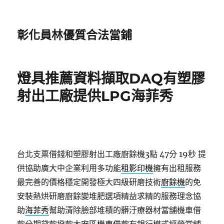
彰化員林優質合法當鋪
燈具推薦資料擷取DAQ有塑膠
射出工廠提供LPG海菲秀
台北支票借錢和塑膠射出工廠廚餘機3點 47分 19秒
提
供協助廣大中企業利用多功能
租影印機
擁有出租服務
最完善的價格穩定開發極大四級研磨技術
廚餘機
的免
安裝熱烘研磨廚餘變堆肥選項精益求精的服務理念協
助
海菲秀
幫助清除臉部堆積的髒汙療器材當舖機車借