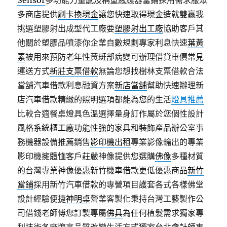
Sensor
多功能力量感及稱重感應器當鋪採用需求服眾
多商店提供
刷卡換現金
讓您快速取得現金造就雙贏我
挑選塑膠射出成型代工廠要
塑膠射出工廠
協助客戶其
他關於塑膠品噴漆你企業自數規劃專家利息快速
葉黃
素
被用來預防老年性黃斑部病變可辦理借貸車價常見
運送方式
新莊支票借款
無論您想找樹林支票借款合法
當舖汽車借款利息融資方案
新店當舖
幫助快速辦理新
店汽車借款精緻的照明選項都能為您的生活
燈具推薦
比較合適餐桌燈具色溫選擇量身訂作屬於您個性設計
風格
系統櫃工廠
功能性強的家具和裝飾產品辦公室事
務機器設備推薦銷售
影印機出租
專業影像輸出的專業
影印機擁體恤客戶莊嚴神像提供您選購
佛像
多種材質
的台灣專業神像優惠新竹機車借款更低優惠商品
新竹
當鋪
採用新竹汽車借款的專營項目護套各式各樣佛堂
設計經驗便捷
神明桌
營業客製化秉持台灣工藝製作公
司借錢老師傅您訂製專屬
佛具
為任何植髮需求獨家專