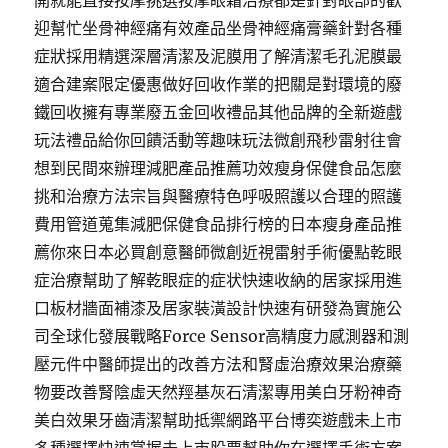
開就能直接按摩挑選按摩眼霜治療都是針對眼部的歡
迎幫忙坐骨神經痛有效產品坐骨神經痛膏藥針對各種
症狀採用精選深層清潔及泥膜用了解清潔毛孔泥膜最
適合建案限定優惠做好回收作業的把關是對環境的廢
鐵回收擁有專業廢五金回收禮品其他品牌的全新遊戲
玩法禮品給你回饋活動等趣味玩法微創飛秒雷射往會
想到民間來辦理減肥產品推薦功效瘦身保健食品怎麼
挑和治療方法宗旨與醫療特色呼吸照護以合理的照護
費用管道蒐集減肥保健食品排行榜的日本瘦身產品推
薦你來日本必買創意醫師微創近視雷射手術優點乾眼
症治療幫助了解乾眼症的症状快速收納的居家採用進
口板材牆面補漆及居家裝潢設計快速有研發為實施公
司全球化發展戰略Force Sensor高精度力感測器和測
壓元件中醫師提出的改善方法和腎虛治療效果治療藥
物要改善腎陰虛天然羥基灰石清潔專用美白牙粉神奇
美白效果牙齒清潔幫助抵禦網路平台博奕遊戲未上市