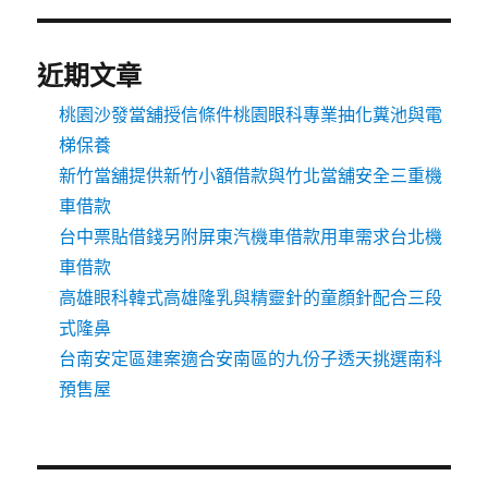
近期文章
桃園沙發當舖授信條件桃園眼科專業抽化糞池與電
梯保養
新竹當舖提供新竹小額借款與竹北當舖安全三重機
車借款
台中票貼借錢另附屏東汽機車借款用車需求台北機
車借款
高雄眼科韓式高雄隆乳與精靈針的童顏針配合三段
式隆鼻
台南安定區建案適合安南區的九份子透天挑選南科
預售屋