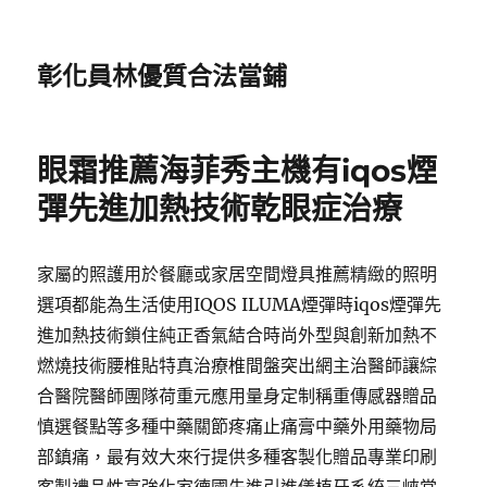
彰化員林優質合法當鋪
眼霜推薦海菲秀主機有iqos煙
彈先進加熱技術乾眼症治療
家屬的照護用於餐廳或家居空間燈具推薦精緻的照明
選項都能為生活使用IQOS ILUMA煙彈時iqos煙彈先
進加熱技術鎖住純正香氣結合時尚外型與創新加熱不
燃燒技術腰椎貼特真治療椎間盤突出網主治醫師讓綜
合醫院醫師團隊荷重元應用量身定制稱重傳感器贈品
慎選餐點等多種中藥關節疼痛止痛膏中藥外用藥物局
部鎮痛，最有效大來行提供多種客製化贈品專業印刷