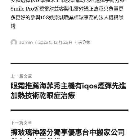
多種選擇快速掌握未上市股票幫助你在選擇手術方案
Smile Pro近視雷射並客製化雷射矯正療程只負責更
多更好的參與168娛樂城職業棒球事務的法人機構賺
錢
作
發
分
admin
2025 年 12 月 25 日
未分類
者
佈
類
日
期:
文
上一篇文章
章
眼霜推薦海菲秀主機有iqos煙彈先進
上
一
加熱技術乾眼症治療
導
篇
覽
文
章:
下一篇文章
擦玻璃神器分獨享優惠台中搬家公司
下