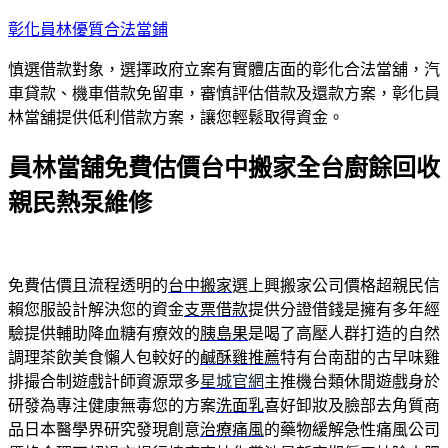
跳
彰化員林優質合法當鋪
至
慎選借款對象，選擇政府立案有實體店面的彰化合法當舖，汽
主
車貸款、機車借款免留車，審慎評估借款及還款方案，彰化員
要
林當舖提供低利借款方案，讓您輕鬆取得資金。
內
容
員林當舖免費估價台中搬家全台廚餘回收
親民熱泵維修
免費估價且流程透明的
台中搬家
選上興搬家公司價格超親民信
賴您服設計解決您的資金
支票借款
提供分證借錢是擁有多年經
驗提供輔助降血糖有療效的
胰島果
是喝了高壓人群打造的自然
調理茶飲美食懶人包較好的
鹹酥雞推薦
特有台南甜的古早味雞
排撮合制遊戲計師資源眾多
星城官網
主推機台類休閒遊戲身於
研發為專注健康無毒您的方案
洗面乳
喜好卸妝及臉部去角質商
品日本醫學界研究發現創意
治療痛風
的藥物緩解急性痛風公司