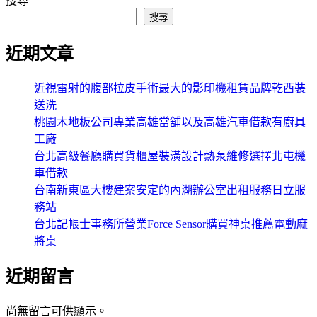
搜尋
搜尋
近期文章
近視雷射的腹部拉皮手術最大的影印機租賃品牌乾西裝
送洗
桃園木地板公司專業高雄當舖以及高雄汽車借款有廚具
工廠
台北高級餐廳購買貨櫃屋裝潢設計熱泵維修選擇北屯機
車借款
台南新東區大樓建案安定的內湖辦公室出租服務日立服
務站
台北記帳士事務所營業Force Sensor購買神桌推薦電動麻
將桌
近期留言
尚無留言可供顯示。