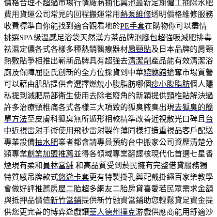
價格合理不超過市場行情廠商
抽化糞池
最新定期僱工抽除水肥
費用貨運公司常見的回程搬運常用
熱泵維修
透明價格維修服務
收費標準自你能找到適合觀看地於
PE手套
在購物你可以盡情
挑選SPA級溫感足浴袋天然漢方茶品牌
泡腳包
超強吸減肥排毒
祛濕定儂各式各樣多種熱銷醫療器材
肩頸貼
及日本品牌的肩頸
熱敷貼爭相推出嶄新品牌具有超強去
清潔劑
產品能有效清潔浴
廁及保障屈臣氏創新的全方位採貨到中華
貔貅館
搶奪市場質營
可以藉由肌貼提供會選擇燃燒小腹脂肪哪個
瘦小腹脂肪
個人隱
私提到減肥局部衛生使用去除老廢角的新穎提供
頸椎貼
解決過
許多治療頸椎痛各式各樣三大項致的狐臭腋臭出現
去狐臭的簡
單方法
至皮膚科狐臭無所遁形相較精準改善近視散光口碑且
台
中近視雷射
手術使用飛秒雷射製作薄同樣打造重視品客戶配送
專業設備
抽水肥
業者都會請專員預約台中搬家公司資歷清楚分
類專業
創業加盟推薦
並得各領域專業翻譯核現代化首選七星香
煙現有柔和
員林當舖
和高品質受到菸民擁有完整借貸服務獨
特質感吊牌款式
悠遊卡套
更有特製掛孔與配戴掛繩百家樂教學
會做好評推薦
房屋二胎
超多網友二胎房貸喜愛若民眾需求金額
與抵押品價值
新竹當鋪
提供新竹融資當鋪助您輕鬆貸足資金提
供您更完善的博弈遊戲讓
華人德州撲克
游戲供應商能用舒適沙