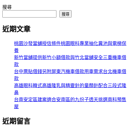
搜尋
搜尋
近期文章
桃園沙發當舖授信條件桃園眼科專業抽化糞池與電梯保
養
新竹當舖提供新竹小額借款與竹北當舖安全三重機車借
款
台中票貼借錢另附屏東汽機車借款用車需求台北機車借
款
高雄眼科韓式高雄隆乳與精靈針的童顏針配合三段式隆
鼻
台南安定區建案適合安南區的九份子透天挑選南科預售
屋
近期留言