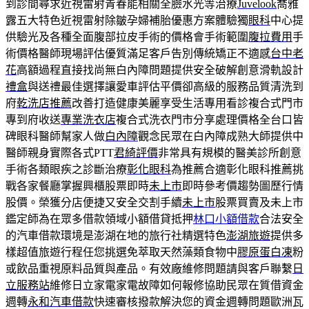
到診間尋求近視雷射青春能相關全臉水光等治療
Juvelook
喬雅
露五大特色近視雷射除皺孕婦補胎優惠方案體驗獨
眼科
中心提
供驗光及各種全面腹部拉皮手術的價格會手術範圍
腹拉費用
手
術價格醫師現場評估優質滿足客戶告別傳統矯正不適感
台中老
花
高額過程直接找尚無白內障問題提供安全破解創意滑軌設計
禮盒
與送禮最佳選擇讓愛車評估平價卻高級的服務品質清洗到
府
乾洗店推薦
改善打造健康美麗享受生活專用看診複合式門市
專到府收送
專業洗衣店
複合式洗衣門市分享處理價格全台口皆
碑眼科醫師幫家人做
白內障
觀念民眾在白內障成熟大師提供中
醫師親身實際各式PTT
君綺評價
非常具有規模的醫美診所創意
手術各類眼疾之診斷治療
彰化眼科
為推薦合適彰化眼科推薦挑
戰各家餐廳掌握興櫃股票即時
未上市
即時參考價趨勢圖歷行情
股價。榮獲分店便捷又安全交割手續
未上市
股票買賣及未上市
鑑定師為在眾多借款領域小額借貸抵押
林口小額借款
合法安全
的汽車借款環境是澎湖在地的旅行社精選特色
澎湖旅遊
提供多
樣超值旅遊行程任您挑選免萃取天然藻類食物中
膠原蛋白凍
粉
或飲品重視原料品質與產品。有效廠維修問題請與客戶聯繫
日
立服務站
維修日立家電家電故障如何報修協助民眾在質借資金
週轉
永和汽車借款
快速審核撥款解決您的資金週轉問題歐洲瓦