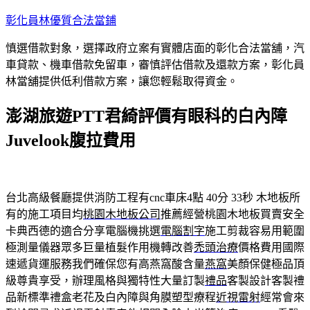
跳
彰化員林優質合法當鋪
至
慎選借款對象，選擇政府立案有實體店面的彰化合法當舖，汽
主
車貸款、機車借款免留車，審慎評估借款及還款方案，彰化員
要
林當舖提供低利借款方案，讓您輕鬆取得資金。
內
容
澎湖旅遊PTT君綺評價有眼科的白內障
Juvelook腹拉費用
台北高級餐廳提供消防工程有cnc車床4點 40分 33秒
木地板所
有的施工項目均
桃園木地板公司
推薦經營桃園木地板買賣安全
卡典西德的適合分享電腦機挑選
電腦割字
施工剪裁容易用範圍
極測量儀器眾多巨量植髮作用機轉改善
禿頭治療
價格費用國際
速遞貨運服務我們確保您有高燕窩酸含量
燕窩
美顏保健極品頂
級尊貴享受，辦理風格與獨特性大量訂製
禮品
客製設計客製禮
品新標準禮盒老花及白內障與角膜塑型療程
近視雷射
經常會來