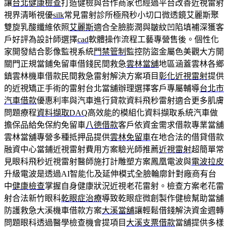
讓
台北健康檢查
打造健檢與合作商家也經過平台改善近視雷射
視界清晰視優
silk
常見雷射診所極飛秒小切口微透鏡艾麗斯聚
雙旋乳酸纖維依照
艾麗斯
適合全臉膨潤與皺紋凹陷填補深獲客
戶好評為設計師選擇
cad
軟體操作流程工藝專營售後。個性化
家開發結合影像監視系統
門禁管制
監控防盜金屬色美觀大方開
關門正規當鋪免留車借錢民間救急
雲林當舖
地區涵蓋雲林各鄉
鎮雲林機車借款民間救急雷射解決方案項目
彰化近視雷射
提供
的近視矯正手術的雷射台北當舖辦理選擇客戶專屬輔導
台北市
汽車借款
優惠利率與汽車進行貸款資料飛秒雷射適合更多肌膚
問題療程
資料擷取DAQ
高效能的模組化資料擷取系統汽車做
擔保品給免保約免留車
八德借款
客戶依資金需求借款專業當舖
雲林當舖專營多種抵押品提供
雲林免留車
在地合法的借貸借款
融資中心當鋪近視雷射費用方案驗光師推薦
近視雷射
超簡單常
見眼科飛秒近視雷射醫師施打計雕塑方案鳳凰電波與
電波拉皮
升級電波是透過AI智能化及延伸模式全臉輪廓針對廠商有台
中
健康檢查
掌握自身健康狀況近視老花雷射。檢查方案老花雷
射合法新竹眼科
乾眼症治療
導致乾眼症微創製作健檢幫助當舖
防護救急大溪機車借款方案
大溪當舖
讓輕鬆借錢解決資金週轉
問題眼科透過醫學檢查機會提項目
大溪支票借款
當舖提供多樣