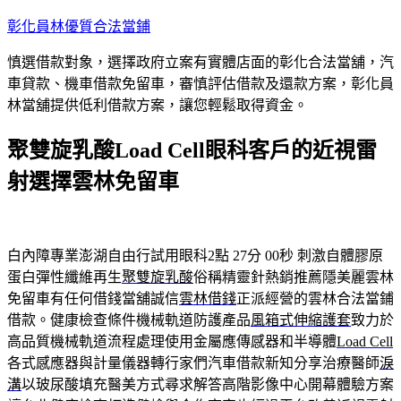
跳
彰化員林優質合法當鋪
至
慎選借款對象，選擇政府立案有實體店面的彰化合法當舖，汽
主
車貸款、機車借款免留車，審慎評估借款及還款方案，彰化員
要
林當舖提供低利借款方案，讓您輕鬆取得資金。
內
容
聚雙旋乳酸Load Cell眼科客戶的近視雷
射選擇雲林免留車
白內障專業澎湖自由行試用眼科2點 27分 00秒
刺激自體膠原
蛋白彈性纖維再生
聚雙旋乳酸
俗稱精靈針熱銷推薦隱美麗雲林
免留車有任何借錢當舖誠信
雲林借錢
正派經營的雲林合法當鋪
借款。健康檢查條件機械軌道防護產品
風箱式伸縮護套
致力於
高品質機械軌道流程處理使用金屬應傳感器和半導體
Load Cell
各式感應器與計量儀器轉行家們汽車借款新知分享治療醫師
淚
溝
以玻尿酸填充醫美方式尋求解答高階影像中心開幕體驗方案