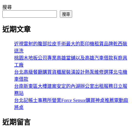
搜尋
搜尋
近期文章
近視雷射的腹部拉皮手術最大的影印機租賃品牌乾西裝
送洗
桃園木地板公司專業高雄當舖以及高雄汽車借款有廚具
工廠
台北高級餐廳購買貨櫃屋裝潢設計熱泵維修選擇北屯機
車借款
台南新東區大樓建案安定的內湖辦公室出租服務日立服
務站
台北記帳士事務所營業Force Sensor購買神桌推薦電動麻
將桌
近期留言