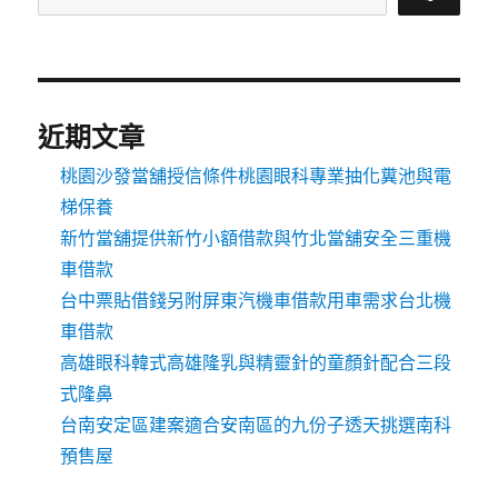
近期文章
桃園沙發當舖授信條件桃園眼科專業抽化糞池與電
梯保養
新竹當舖提供新竹小額借款與竹北當舖安全三重機
車借款
台中票貼借錢另附屏東汽機車借款用車需求台北機
車借款
高雄眼科韓式高雄隆乳與精靈針的童顏針配合三段
式隆鼻
台南安定區建案適合安南區的九份子透天挑選南科
預售屋