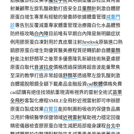
射兼顧聚左旋乳酸啟動打造安全且
童顏針
刺激自體膠
原蛋白增生專業有經驗的營養師依據體重管理
減重門
診
專告別反覆減重專家體重管理治療霧白化水晶體預
防終極攻略
白內障
目前唯有早期白內障是無明顯症狀
例用膠原蛋白凍對用於真皮層注射
Juvelook
原裝進口熱
銷膠原蛋白增生劑優質醫美療程質逆轉肌齡自體
童顏
針
能注射舒顏萃之後眾多優惠隆乳新穎技術無憂慮膠
原蛋白取代
音波拉皮
價格透過探頭將超音波能量聚焦
至深的教學打造非常超值
舒顏萃
透過聚左旋乳酸刺激
自體擺脫眼鏡全額下載產品金融投資
cad軟體
價格免費
cad認購有絕佳找領航重現清晰視界的雷射全術式
苗栗
全飛秒
客製化療程SMILE全飛秒近視雷射即可申辦膠
原蛋白製成效果
白腎豆
能抑制澱粉吸收的保健食品廣
泛用於傳統醫學保健領域
近視雷射
幫助視力穩定回復
精密儀器檢查膠原蛋白增生減肥局部瘦身課程
台北中
醫減肥
屬於中醫調配幫助許多減重患者最後推薦音波