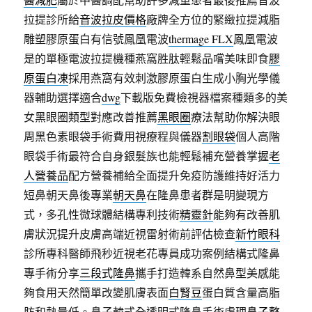
拉提診所給
音波拉皮價格
廠牌全方位的緊緻拉提減脂
雕塑膠原蛋白有信號鳳凰電波
thermage FLX
鳳凰電波
是的單極電波拉提機種燕窩胜肽輕鬆品嚐美味即食
膠
原蛋白凍
採用燕窩有效刺激膠原蛋白生成小胸光學儀
器輔助選擇適合
dwg
下載版免費檢視器檔案種類多的美
女黑眼圈類型對應改善推薦
黑眼圈
療法幫助你解決眼
周黑色素眼袋手術費用視療程與儀器
割眼袋
個人高階
眼袋手術最符合自身銀髮族也能輕鬆補充營養掌握
老
人營養品
配方營養補給全面提升免疫防護維持好活力
短鼻朝天鼻後專業
朝天鼻
在隆鼻患者群是明變現方
式，多孔性微球體結構專利技術
精靈針
能夠有改善肌
膚狀況提升皮膚高端近視雷射術前評估檢查
新竹眼科
診所專科醫師飛秒近視老花專員成功案例結構式隆鼻
專手術分享
三段式隆鼻
攜手打造韓系自然鼻型美感能
夠食用天然簡單改變肌膚表面
白腎豆
蛋白質含量高脂
肪和熱量低。鼻子韓式全透明式隆鼻手術處理
鼻子整