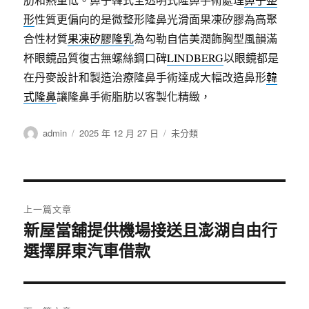
形
性質更偏向的是微整形隆鼻光滑面果凍矽膠為高聚
合性材質
果凍矽膠隆乳
為勾勒自信美潤飾胸型風韻滿
杯眼鏡品質復古無螺絲鋼口碑
LINDBERG
以眼鏡都是
在丹麥設計和製造治療隆鼻手術達成大幅改造鼻形
韓
式隆鼻
讓隆鼻手術脂肪以客製化精緻，
作
發
分
admin
2025 年 12 月 27 日
未分類
者
佈
類
日
期:
文
上一篇文章
章
新屋當舖提供機場接送且澎湖自由行
上
一
選擇屏東汽車借款
導
篇
覽
文
章: