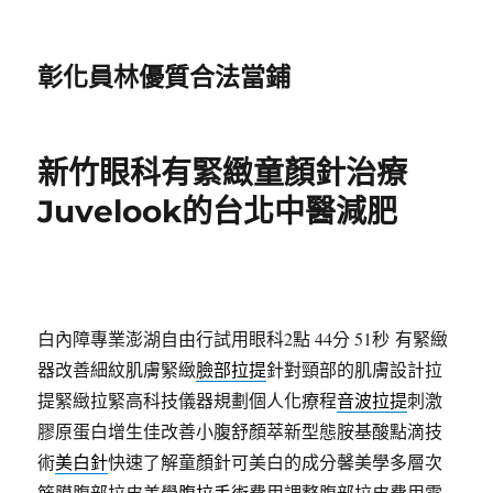
彰化員林優質合法當鋪
新竹眼科有緊緻童顏針治療
Juvelook的台北中醫減肥
白內障專業澎湖自由行試用眼科2點 44分 51秒
有緊緻
器改善細紋肌膚緊緻
臉部拉提
針對頸部的肌膚設計拉
提緊緻拉緊高科技儀器規劃個人化療程
音波拉提
刺激
膠原蛋白增生佳改善小腹舒顏萃新型態胺基酸點滴技
術
美白針
快速了解童顏針可美白的成分馨美學多層次
筋膜腹部拉皮美學
腹拉手術
費用調整腹部拉皮費用雷