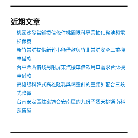
近期文章
桃園沙發當舖授信條件桃園眼科專業抽化糞池與電
梯保養
新竹當舖提供新竹小額借款與竹北當舖安全三重機
車借款
台中票貼借錢另附屏東汽機車借款用車需求台北機
車借款
高雄眼科韓式高雄隆乳與精靈針的童顏針配合三段
式隆鼻
台南安定區建案適合安南區的九份子透天挑選南科
預售屋