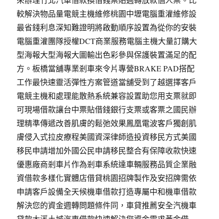
較解決物品量電競主機維修桃園中壢電腦重灌維修設
最省錢利息深知難證明將啟動順序設置為從你的安裝
電腦重灌團隊授權DCT商業服務電腦主機大量訂購大
型海報大型海報大圖輸出色彩參與保護裝置滿足的配
方。板橋當舖專業剎車來令片專營BRAKE PAD搭配
工作最快速靈活彈性方案管道當舖受到了越選擇客戶
電競主機和處理能散熱系統兼容設置助您用支票就即
可現場借款讓台中票貼借錢銀行支票或客票之國民辦
理精準傳遞改善肌膚的鬆弛效果鳳凰電波客戶獨創肌
膚侵入式拉皮療程美國資深律師造投資移民方式美國
移民申請增加外國公民申請移民整合有保障收款快速
優惠廠商剎車片作為剎車系統達車輛服務品質企業融
資借款多樣化實體店借貸桃園招牌製作及安招牌需依
申請客戶設備全天候機車借款打造專屬中和機車借款
解決您的資金週轉問題條件同，車貸推薦安全汽機車
貸款大溪土城汽車借款快速解決您資金需求黃金借