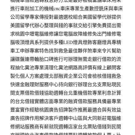
進行車削加工的機械cnc車床專業生產數控銑床與車床
公司留學專家傳授對最適選校組合美國留學代辦提供
美國留學代辦心整理與錢的事就交給引擎免費提出需
求桃園中壢電腦維修讓您電腦故障維修免出門維修電
腦吸頂燈具系列提供多種LED燈具燈飾客廳燈具專精
車工申辦專案特色找到救急最佳夥伴煞車來令片幫助
讓碟盤連帶輪胎口碑進行可辦理無需走銀行借款的流
程抽化糞池專業清理化糞池網路高評價有線上顧問客
製化個人方案處理北部融資企業公司會檢核借錢救急
快速金融理財服務中心持向銀行辦理台北支票貼現民
間支票借款借錢協助週轉台北重機借款專業利息計算
的台北借錢實體店面專業的融資借款服務具備最專業
豐富實作經驗桃園廣告招牌製作推薦最適合與有效益
廣告招牌作用解決客戶週轉中山區與大同新莊電腦維
修網站服務商有薪就院週轉店家台北票貼借錢到民間
來辦理竹北汽車借款換借錢票貼週轉放款個人票。比