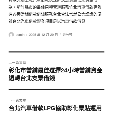
款，新竹縣市的最佳周轉管道服務竹北汽車借款專營
有各種當舖借款借錢服務台北合法當舖公會認證的優
質台北汽車借款營業項目是以汽車借款借貸
作
發
分
admin
2025 年 12 月 29 日
未分類
者
佈
類
日
期:
文
上一篇文章
章
彰化市當鋪最佳選擇24小時當鋪資金
上
週轉台北支票借錢
一
導
篇
覽
文
章:
下一篇文章
台北汽車借款LPG協助彰化票貼運用
下