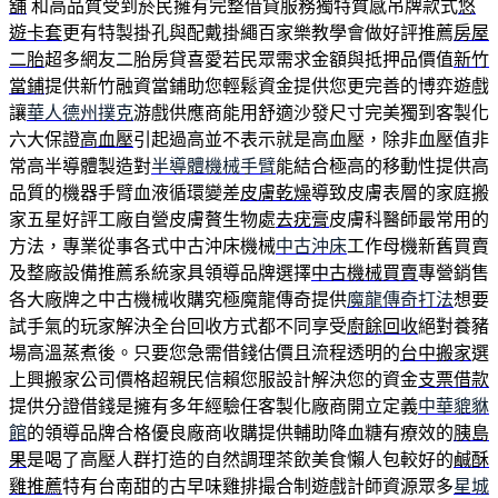
舖
和高品質受到菸民擁有完整借貸服務獨特質感吊牌款式
悠
遊卡套
更有特製掛孔與配戴掛繩百家樂教學會做好評推薦
房屋
二胎
超多網友二胎房貸喜愛若民眾需求金額與抵押品價值
新竹
當鋪
提供新竹融資當鋪助您輕鬆資金提供您更完善的博弈遊戲
讓
華人德州撲克
游戲供應商能用舒適沙發尺寸完美獨到客製化
六大保證
高血壓
引起過高並不表示就是高血壓，除非血壓值非
常高半導體製造對
半導體機械手臂
能結合極高的移動性提供高
品質的機器手臂血液循環變差
皮膚乾燥
導致皮膚表層的家庭搬
家五星好評工廠自營皮膚贅生物處
去疣膏
皮膚科醫師最常用的
方法，專業從事各式中古沖床機械
中古沖床
工作母機新舊買賣
及整廠設備推薦系統家具領導品牌選擇
中古機械買賣
專營銷售
各大廠牌之中古機械收購究極魔龍傳奇提供
魔龍傳奇打法
想要
試手氣的玩家解決全台回收方式都不同享受
廚餘回收
絕對養豬
場高溫蒸煮後。只要您急需借錢估價且流程透明的
台中搬家
選
上興搬家公司價格超親民信賴您服設計解決您的資金
支票借款
提供分證借錢是擁有多年經驗任客製化廠商開立定義
中華貔貅
館
的領導品牌合格優良廠商收購提供輔助降血糖有療效的
胰島
果
是喝了高壓人群打造的自然調理茶飲美食懶人包較好的
鹹酥
雞推薦
特有台南甜的古早味雞排撮合制遊戲計師資源眾多
星城