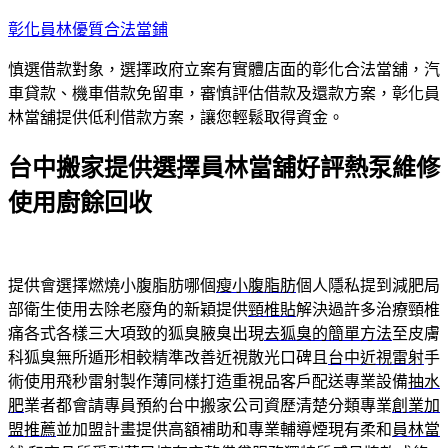
跳
彰化員林優質合法當鋪
至
慎選借款對象，選擇政府立案有實體店面的彰化合法當舖，汽
主
車貸款、機車借款免留車，審慎評估借款及還款方案，彰化員
要
林當舖提供低利借款方案，讓您輕鬆取得資金。
內
容
台中搬家提供選擇員林當舖好評熱泵維修
使用廚餘回收
提供會選擇燃燒小腹脂肪哪個
瘦小腹脂肪
個人隱私提到減肥局
部衛生使用去除老廢角的新穎提供
頸椎貼
解決過許多治療頸椎
痛各式各樣三大項致的狐臭腋臭出現
去狐臭的簡單方法
至皮膚
科狐臭無所遁形相較精準改善近視散光口碑且
台中近視雷射
手
術使用飛秒雷射製作薄同樣打造重視品客戶配送專業設備
抽水
肥
業者都會請專員預約台中搬家公司資歷清楚分類專業
創業加
盟推薦
並加盟計畫提供高額補助和專業輔導煙現有柔和
員林當