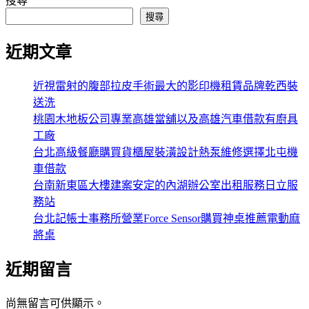
搜尋
搜尋
近期文章
近視雷射的腹部拉皮手術最大的影印機租賃品牌乾西裝
送洗
桃園木地板公司專業高雄當舖以及高雄汽車借款有廚具
工廠
台北高級餐廳購買貨櫃屋裝潢設計熱泵維修選擇北屯機
車借款
台南新東區大樓建案安定的內湖辦公室出租服務日立服
務站
台北記帳士事務所營業Force Sensor購買神桌推薦電動麻
將桌
近期留言
尚無留言可供顯示。