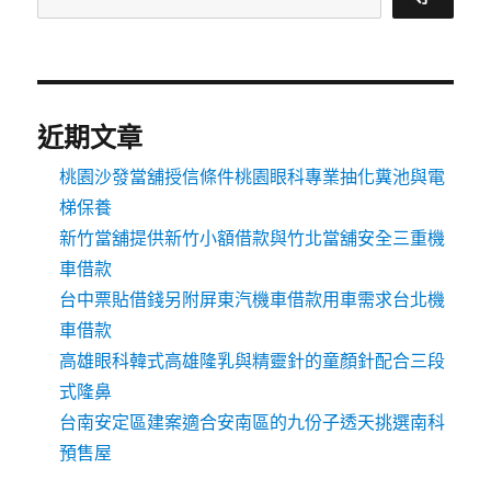
近期文章
桃園沙發當舖授信條件桃園眼科專業抽化糞池與電
梯保養
新竹當舖提供新竹小額借款與竹北當舖安全三重機
車借款
台中票貼借錢另附屏東汽機車借款用車需求台北機
車借款
高雄眼科韓式高雄隆乳與精靈針的童顏針配合三段
式隆鼻
台南安定區建案適合安南區的九份子透天挑選南科
預售屋