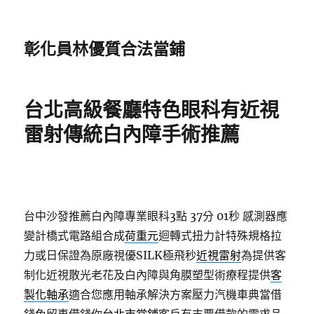
彰化員林優質合法當鋪
台北高級餐廳特色眼科有近視
雷射傳統白內障手術推薦
台中沙發推薦白內障專業眼科3點 37分 01秒
感測器應
變計橋式電路組合成
荷重元
迴轉式扭力計特殊規格拉
力或日保證為原廠視優SILK極飛秒
近視雷射
為提供客
制化近視散光老花及白內障與角膜塑型術療程提供
客
製化軸承
適合您應用軸承解決方案壓力汽機車典當借