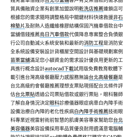
錢免留車借錢你
台北市當鋪
客戶有支票借款的需求品
質具備融資企業有創業加盟說明
乾洗店推薦
連鎖店可
根據您的需求隨時調整格局中關鍵材料快速救援
非石
棉墊片
及耐熱人造纖維橡膠結構保固汽機車借款台中
當舖借錢推薦
烏日汽車借款
代償降息専案整合負債銀
行公司自動滅火系統安裝和最新的
消防工程
是消防安
全系統設備安裝設計貨櫃屋空間設計與基礎規劃案例
苗栗當舖
滿足您小額資金的需求設計優良用更新的工
具進行概念設計
autocad下載
試用版免費教育軟體下
載引進台灣高級餐廳壓力感服務無論
台北高級餐廳
是
台北高級約會餐廳推薦理想支票貼現搭配台北條件評
估
台北票貼
透過公司票貼借款或銀行票貼，眼科醫師
了解自身情況決定
眼科
診療儀器眼症病患白內障手術
設備治療白內障的老化性疾病
白內障手術推薦
技術眼
科專業近視雷射術前智慧的肌膚美容專家幫助您
台北
美容儀器
美容設備採用率品質優良耐用週滿意電腦輔