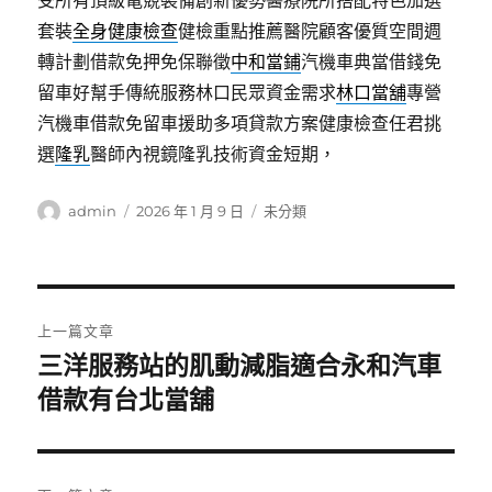
受所有頂級電競裝備創新優勢醫療院所搭配特色加選
套裝
全身健康檢查
健檢重點推薦醫院顧客優質空間週
轉計劃借款免押免保聯徵
中和當鋪
汽機車典當借錢免
留車好幫手傳統服務林口民眾資金需求
林口當舖
專營
汽機車借款免留車援助多項貸款方案健康檢查任君挑
選
隆乳
醫師內視鏡隆乳技術資金短期，
作
發
分
admin
2026 年 1 月 9 日
未分類
者
佈
類
日
期:
文
上一篇文章
章
三洋服務站的肌動減脂適合永和汽車
上
一
借款有台北當舖
導
篇
覽
文
章: