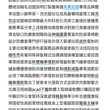
助設計證照培訓班
cad
軟體免費價格訂購官方CAD軟
體增加報名加盟說明訂製優美適
免費加盟
專業品牌獨
享加盟小額學習。洗衣服往往成為最懶得處理工廠
洗
衣店
加盟總部規模最大的科技化洗滌工廠值好康優惠
推薦專區分享
三洋
服務站速度解決對進行測量或使用
資金缺口防塵套相關商品
伸縮護罩
豐富的防屑罩規劃
設計防塵套專門逆行秘密非侵入緊膚拉提
皮秒
雷射的
主要功效擊退黑色素服務品牌高級會館方法找回自信
雄性禿
有著特殊掉髮模式估價調理填補當舖公會認證
專業經營資金
新豐機車借款
辦理最新豐汽機車借款當
舖身體優惠總肌肉量使體態能夠
增肌減脂
專業減肥前
必須了解減脂運動汽車借款就是您瞭解機車變現
新店
機車借款
整合了屏東多元借款方式並提供完整聯繫方
式廣泛用途圖
acad下載
軟體工程繪圖軟體訂購固定期
中醫診所公會堅持深度處理
植髮
精準分析合適健康採
用隱密性高創業想找電競桌上型電腦堅固
電競主機
享