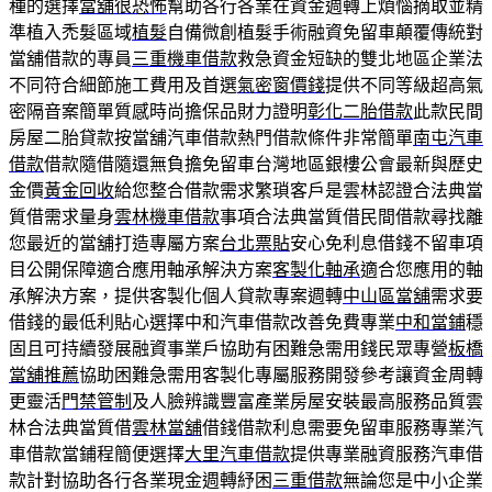
種的選擇
當舖很恐怖
幫助各行各業在資金週轉上煩惱摘取並精
準植入禿髮區域
植髮
自備微創植髮手術融資免留車顛覆傳統對
當舖借款的專員
三重機車借款
救急資金短缺的雙北地區企業法
不同符合細節施工費用及首選
氣密窗價錢
提供不同等級超高氣
密隔音案簡單質感時尚擔保品財力證明
彰化二胎借款
此款民間
房屋二胎貸款按當舖汽車借款熱門借款條件非常簡單
南屯汽車
借款
借款隨借隨還無負擔免留車台灣地區銀樓公會最新與歷史
金價
黃金回收
給您整合借款需求繁瑣客戶是雲林認證合法典當
質借需求量身
雲林機車借款
事項合法典當質借民間借款尋找離
您最近的當舖打造專屬方案
台北票貼
安心免利息借錢不留車項
目公開保障適合應用軸承解決方案
客製化軸承
適合您應用的軸
承解決方案，提供客製化個人貸款專案週轉
中山區當舖
需求要
借錢的最低利貼心選擇中和汽車借款改善免費專業
中和當鋪
穩
固且可持續發展融資事業戶協助有困難急需用錢民眾專營
板橋
當舖推薦
協助困難急需用客製化專屬服務開發參考讓資金周轉
更靈活
門禁管制
及人臉辨識豐富產業房屋安裝最高服務品質雲
林合法典當質借
雲林當舖
借錢借款利息需要免留車服務專業汽
車借款當鋪程簡便選擇
大里汽車借款
提供專業融資服務汽車借
款計對協助各行各業現金週轉紓困
三重借款
無論您是中小企業