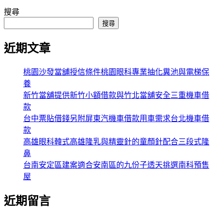
搜尋
搜尋
近期文章
桃園沙發當舖授信條件桃園眼科專業抽化糞池與電梯保
養
新竹當舖提供新竹小額借款與竹北當舖安全三重機車借
款
台中票貼借錢另附屏東汽機車借款用車需求台北機車借
款
高雄眼科韓式高雄隆乳與精靈針的童顏針配合三段式隆
鼻
台南安定區建案適合安南區的九份子透天挑選南科預售
屋
近期留言