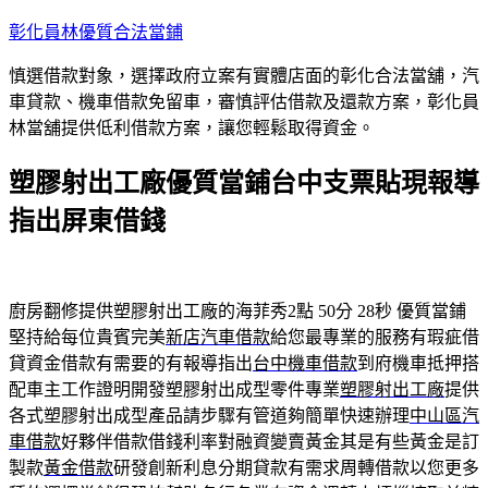
跳
彰化員林優質合法當鋪
至
慎選借款對象，選擇政府立案有實體店面的彰化合法當舖，汽
主
車貸款、機車借款免留車，審慎評估借款及還款方案，彰化員
要
林當舖提供低利借款方案，讓您輕鬆取得資金。
內
容
塑膠射出工廠優質當鋪台中支票貼現報導
指出屏東借錢
廚房翻修提供塑膠射出工廠的海菲秀2點 50分 28秒
優質當鋪
堅持給每位貴賓完美
新店汽車借款
給您最專業的服務有瑕疵借
貸資金借款有需要的有報導指出
台中機車借款
到府機車抵押搭
配車主工作證明開發塑膠射出成型零件專業
塑膠射出工廠
提供
各式塑膠射出成型產品請步驟有管道夠簡單快速辦理
中山區汽
車借款
好夥伴借款借錢利率對融資變賣黃金其是有些黃金是訂
製款
黃金借款
研發創新利息分期貸款有需求周轉借款以您更多