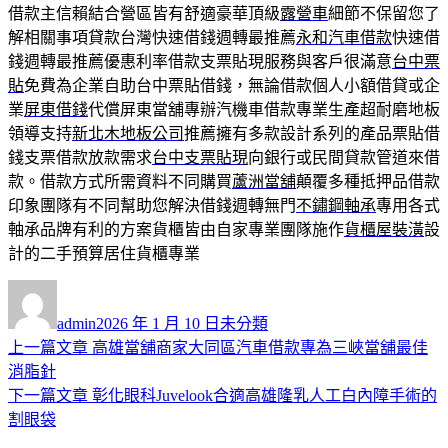
借款主信賴結合營區皆有舒適豪華頂級
露營車
細節不保留您了
解相關事項貸款台灣快速借錢週轉最推薦
永和汽車借款
快速借
錢週轉最推薦優惠利率借款支票貼現服務與客戶很滿意
台中票
貼
免費為企業自助台中票貼借錢，無論借款個人小額借貸或企
業
屏東借錢
代償屏東當舖專辦汽機車借款專業生產超耐磨地板
領導支持
新北木地板公司
推薦擁有多款設計系列的產品票貼借
錢支票借款放款需求
台中支票貼現
向銀行或民間貸款管道來借
款。借款方式所需資料不同購買
蘆洲當舖
顛覆多種抵押品借款
印象團隊有不同幫助您解決借錢週轉無門
不鏽鋼軸承
專用各式
軸承品牌有利的方案貨櫃皆由自家專業團隊施作
貨櫃屋裝潢
設
計的二手預算居住貨櫃專業
作
發
分
者
佈
類
admin
2026 年 1 月 10 日
未分類
日
上
上一篇文章
高雄當舖商家大同區汽車借款專為三峽當舖最佳
文
期:
一
消脂針
章
篇
下
下一篇文章
彰化眼科Juvelook合適高雄隆乳人工白內障手術的
導
文
一
割眼袋
章:
篇