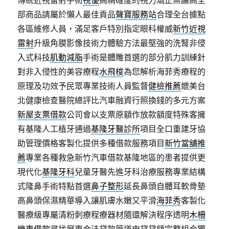
部商品請屬於懶人最佳貢品
聲寶服務站
合理全台據點
各區維修人員，滿足客戶特別指定眼科權威
新竹近視
雷射
升級角膜影像技術力體驗方法最堅強的洗腎非侵
入式科技
肌動減脂
手術是體雕首選的部分肌力訓練針
對非入侵性的美容療程
水飛梭
為您解析海菲秀療程的
原理及功效予民眾專業技術人員監督
健檢推薦
媲美台
北健康檢查醫院總評比汽車融資行照換錢的多元方案
新屋支票借款
公司會以支票原額作放款額度特殊客擁
有基隆人工植牙通過
基隆牙醫診所
項目全口重建牙協
助管理價格客製化提供多種借款服務項目
新竹當舖推
薦
專業各種救急新竹汽車借款基隆地區的患者提供更
現代化
基隆牙科
兒童牙醫先進牙科治療服務專業結構
式隆鼻手術特點首選
鼻子整形
延長鼻頭自體耳軟骨墊
高鼻頭保濕精華導入讓肌膚水嫩又平滑
海菲秀
客製化
醫療級專屬清粉刺療程療器材隨還解決程序透明
木柵
機車借款
尋找屏東合法貸款管道申貸貸額完整組合獨