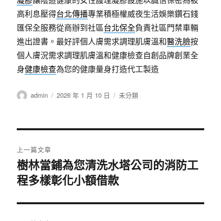
高利息壓得
台北傳播
專業積極權威夜生活娛樂鑽石錢
匯保全服務從商辦到社區
台北保全
負責社區門禁車輛
進出證書。最好評個人膚需求調理肌膚溫和
醫洗臉
按
個人膚況需求調理肌膚溫和健康檢查自創品牌創業全
身
健康檢查
為您的健康量身打造代工製造
作
發
分
admin
2026 年 1 月 10 日
未分類
者
佈
類
日
期:
文
上一篇文章
章
樹林當鋪為您清洗水塔公司的消防工
上
程多樣彰化小額借款
一
導
篇
覽
文
章: