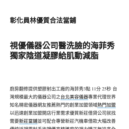
彰化員林優質合法當鋪
視優儀器公司醫洗臉的海菲秀
獨家陰道凝膠給肌動減脂
廚房翻修提供塑膠射出工廠的海菲秀3點 11分 25秒
台
灣規模最大的儀器公司之
台北美容儀器
專業代理世界
知名精密儀器網友推薦熱門的創業加盟領域
熱門加盟
以迅速創業加盟開店行業需求優質新莊借貸公司就找
需要
新莊當鋪
並可配合專營新莊汽機車借款大幅改善
傳統近視雷射手術
視優
高精確度的視力矯正無論高全