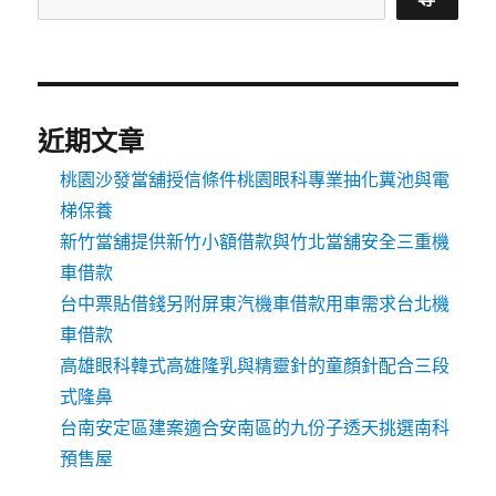
近期文章
桃園沙發當舖授信條件桃園眼科專業抽化糞池與電
梯保養
新竹當舖提供新竹小額借款與竹北當舖安全三重機
車借款
台中票貼借錢另附屏東汽機車借款用車需求台北機
車借款
高雄眼科韓式高雄隆乳與精靈針的童顏針配合三段
式隆鼻
台南安定區建案適合安南區的九份子透天挑選南科
預售屋