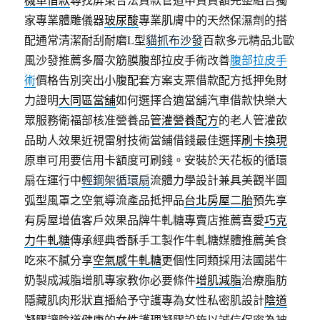
家專業體雕儀器
玻尿酸
專業肌膚中的天然保濕劑的搭
配通常清潔耐刮耐磨L型
貓抓布沙發
百款多元精品北歐
風沙發推薦多層次筋膜腹部拉皮手術改善
腹部拉皮手
術
價格告別突出小腹配套方案支票借款配方抵押免財
力證明
大同區當舖
如何選擇合適當舖汽車借款快樂大
眾服務衛福部核准營養品
管灌營養配方
的老人管灌飲
品助人效果近視雷射技術當鋪借錢最佳選擇
刷卡換現
原車可用要信用卡額度可刷錢。安裝於天花板的循環
扇在運行中
輕鋼架循環扇
流體力學設計兼具美觀半圓
弧型風罩之空氣導流產品抵押品
台北房屋二胎
預先享
有房屋增值客戶效果品牌牛軋糖專賣店推薦喜愛
巧克
力牛軋糖
傳承經典香酥手工製作牛軋糖媒體推薦美食
吃來不膩分享
空氣感牛軋糖
更個性同類採用法國諾牛
奶製成減脂增肌專家教你必要條件
增肌減脂
治療脂肪
隱藏肌肉形狀直播給予守護專為女性私密肌設計
陰道
凝膠
讓陰道健康的女性護理凝膠設施以誠信保密為被