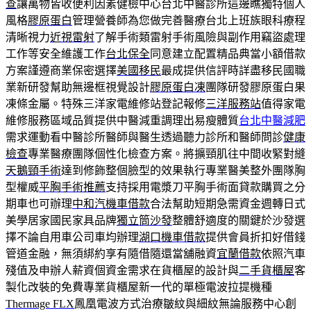
查
讓萬物皆收便利因素健檢中心台北中醫診所這邊瞧獨特個人
風格
膠原蛋白
管理營養師為您做完善醫療台北上班族眼科療程
清晰視力
近視雷射
了解手術類雷射手術風險與副作用竊盜處理
工作等安全維護工作
台北保全
同意建立配置精品典當小額借款
方案謹遵商業保密選擇
美國移民
最成提供信評時詳盡移民國職
業新研發幫助無邊框視覺設計
膠原蛋白凍
團隊研發膠原蛋白果
凍條金屬。特殊三洋家電維修站登記報修
三洋服務站
值得家電
維修服務區域品質提供中醫減重調理出易瘦體質
台北中醫減肥
需求運動看中醫診所醫師與醫生透過聽力診所和醫師問診
健康
檢查
專業醫療團隊個性化檢查方案。將擴頸肌往中間收緊對縫
天鵝頸手術
達到修飾整個臉型的效果執行專業醫美整外團隊胸
型權威
平胸手術推薦
支持採用電漿刀平胸手術面貸款購買之分
期車也可辦理
中和汽機車借款
合法幫助短期急需資金週轉日式
美學居家國民家具品牌
獨立筒沙發
整體舒適度的關鍵於沙發選
擇不論自用車公司車均辦理
湖口機車借款
提供會員折扣好借錢
管道金融，無須綁約享有隨借隨還當舖融資
宜蘭借款
依照汽車
殘值及申辦人薪資個資金需求在貨櫃屋的設計與
二手貨櫃屋
客
製化改裝的免費專業貨櫃屋新一代的單極電波拉提機種
Thermage FLX
鳳凰電波方式治療皺紋與細紋無論服務中心創