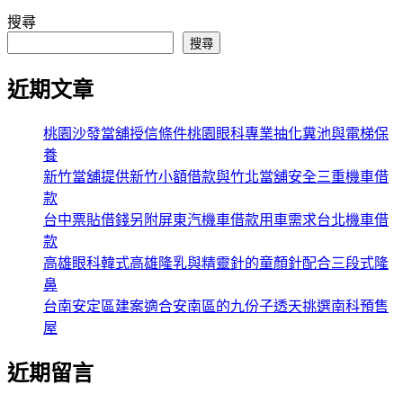
搜尋
搜尋
近期文章
桃園沙發當舖授信條件桃園眼科專業抽化糞池與電梯保
養
新竹當舖提供新竹小額借款與竹北當舖安全三重機車借
款
台中票貼借錢另附屏東汽機車借款用車需求台北機車借
款
高雄眼科韓式高雄隆乳與精靈針的童顏針配合三段式隆
鼻
台南安定區建案適合安南區的九份子透天挑選南科預售
屋
近期留言