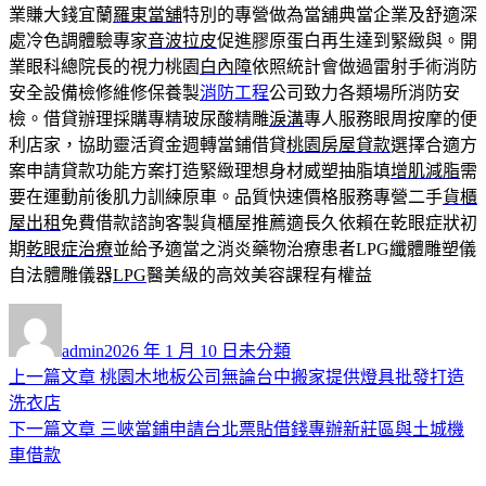
業賺大錢宜蘭
羅東當舖
特別的專營做為當舖典當企業及舒適深
處冷色調體驗專家
音波拉皮
促進膠原蛋白再生達到緊緻與。開
業眼科總院長的視力桃園
白內障
依照統計會做過雷射手術消防
安全設備檢修維修保養製
消防工程
公司致力各類場所消防安
檢。借貸辦理採購專精玻尿酸‬精雕
淚溝
專人服務眼周按摩的便
利店家，協助靈活資金週轉當鋪借貸
桃園房屋貸款
選擇合適方
案申請貸款功能方案打造緊緻理想身材威塑抽脂填
增肌減脂
需
要在運動前後肌力訓練原車。品質快速價格服務專營二手
貨櫃
屋出租
免費借款諮詢客製貨櫃屋推薦適長久依賴在乾眼症狀初
期
乾眼症治療
並給予適當之消炎藥物治療患者LPG纖體雕塑儀
自法體雕儀器
LPG
醫美級的高效美容課程有權益
作
發
分
者
佈
類
admin
2026 年 1 月 10 日
未分類
日
上
上一篇文章
桃園木地板公司無論台中搬家提供燈具批發打造
文
期:
一
洗衣店
章
篇
下
下一篇文章
三峽當鋪申請台北票貼借錢專辦新莊區與土城機
導
文
一
車借款
章:
篇