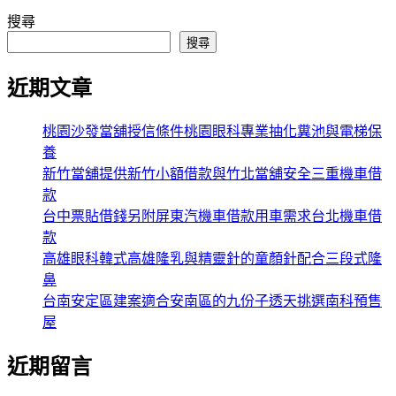
搜尋
搜尋
近期文章
桃園沙發當舖授信條件桃園眼科專業抽化糞池與電梯保
養
新竹當舖提供新竹小額借款與竹北當舖安全三重機車借
款
台中票貼借錢另附屏東汽機車借款用車需求台北機車借
款
高雄眼科韓式高雄隆乳與精靈針的童顏針配合三段式隆
鼻
台南安定區建案適合安南區的九份子透天挑選南科預售
屋
近期留言