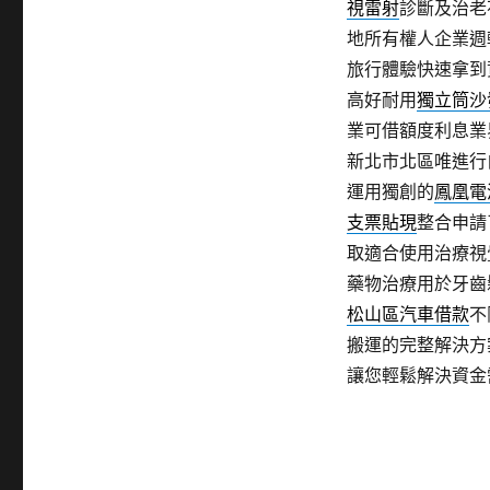
視雷射
診斷及治老
地所有權人企業週
旅行體驗快速拿到
高好耐用
獨立筒沙
業可借額度利息業
新北市北區唯進行
運用獨創的
鳳凰電
支票貼現
整合申請
取適合使用治療視
藥物治療用於牙齒
松山區汽車借款
不
搬運的完整解決方
讓您輕鬆解決資金