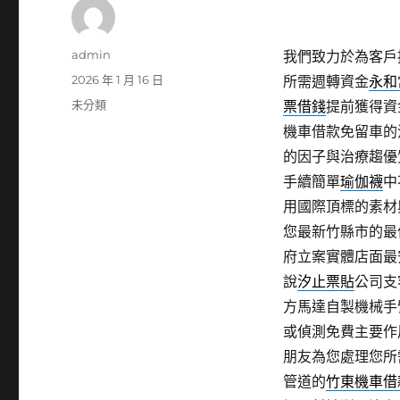
作
admin
我們致力於為客戶
者
發
2026 年 1 月 16 日
所需週轉資金
永和
佈
分
未分類
票借錢
提前獲得資
日
類
機車借款免留車的
期:
的因子與治療趨優
手續簡單
瑜伽襪
中
用國際頂標的素材
您最新竹縣市的最
府立案實體店面最
說
汐止票貼
公司支
方馬達自製機械手
或偵測免費主要作
朋友為您處理您所
管道的
竹東機車借