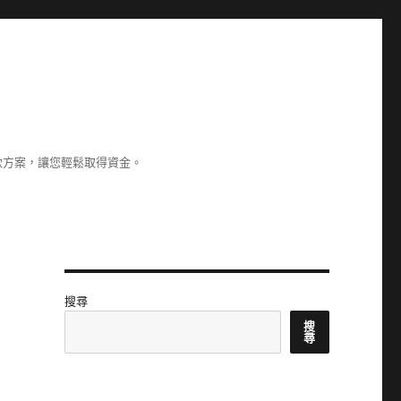
款方案，讓您輕鬆取得資金。
搜尋
搜
尋