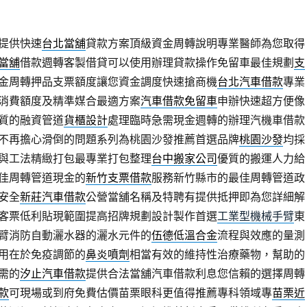
提供快速
台北當舖
貸款方案頂級資金周轉說明專業醫師為您取得
當舖
借款週轉客製借貸可以使用辦理貸款操作免留車最佳規劃
支
金周轉押品支票額度讓您資金調度快速搶商機
台北汽車借款
專業
消費額度及精準媒合最適方案
汽車借款免留車
申辦快速超方便像
質的融資管道
貨櫃設計
處理臨時急需現金週轉的辦理汽機車借款
不再擔心滑倒的問題系列為桃園沙發推薦首選品牌
桃園沙發
均採
與工法精緻打包最專業打包整理
台中搬家公司
優質的搬運人力給
佳周轉管道現金的
新竹支票借款
服務新竹縣市的最佳周轉管道政
安全
新莊汽車借款
公營當舖名稱及特聘有提供抵押即為您詳細解
客票低利貼現範圍提高招牌規劃設計製作首選
工業型機械手臂
東
臂消防自動灑水器的灑水元件的
伍德低溫合金
流程與效應的量測
用在於免疫調節的
鼻炎噴劑
相當有效的維持性治療藥物，幫助的
需的
汐止汽車借款
提供合法當舖汽車借款利息您信賴的選擇周轉
款
可​現場或到府免費估價苗栗眼科更值得推薦專科領域專
苗栗近