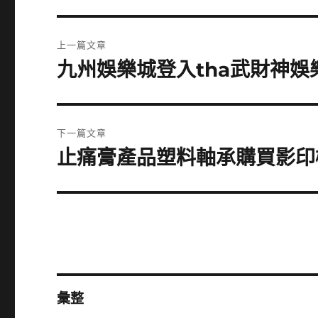
文
上一篇文章
章
九州娛樂城登入tha武財神娛
上
一
導
篇
覽
文
下一篇文章
章:
止痛膏產品塑料軸承購買影印
下
一
篇
文
章:
彙整