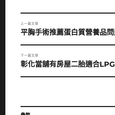
文
上一篇文章
章
平胸手術推薦蛋白質營養品問
上
一
導
篇
覽
文
下一篇文章
章:
彰化當舖有房屋二胎適合LP
下
一
篇
文
章: