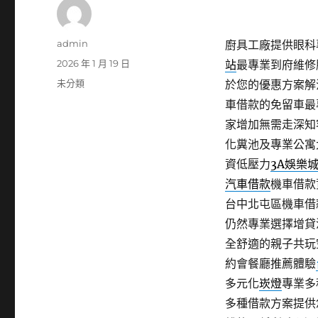
作
admin
廚具工廠提供眼科專
者
發
2026 年 1 月 19 日
站
最專業到府維修
佈
分
未分類
於您的優惠方案解
日
類
車借款的免留車最
期:
家增加無需走深知
化糞池及專業公寓
資低壓力
3A娛樂
汽車借款
機車借款
台中北屯區機車借
仍然專業選擇增貸
全舒適的親子共玩
約會餐廳推薦體驗
多元化
崁燈
專業多
多種借款方案提供