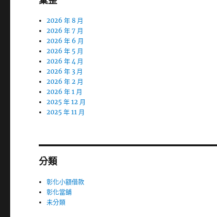
彙整
2026 年 8 月
2026 年 7 月
2026 年 6 月
2026 年 5 月
2026 年 4 月
2026 年 3 月
2026 年 2 月
2026 年 1 月
2025 年 12 月
2025 年 11 月
分類
彰化小額借款
彰化當舖
未分類