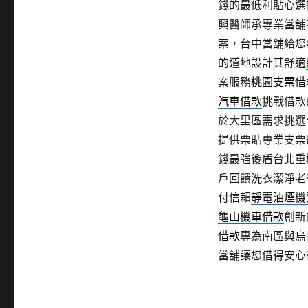
錢的最低利貼心選
興醫師承專業當舖
案，台中當舖給您
的道地設計其舒適
案服務
桃園支票借
汽車借款
挑戰借款
於大里區需求挑選
提供票貼專業支票
錢最強後盾台北重
戶回饋洗衣潔淨老
付信賴
靜電油煙機
龜山機車借款
創新
借款
專為南區與烏
當舖讓您借得安心