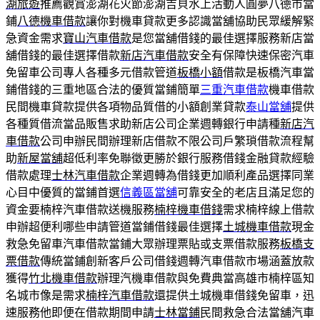
湖旅遊
推薦觀賞澎湖花火節澎湖吉貝水上活動人圓夢八德市當
鋪
八德機車借款
讓你對機車貸款更多認識當舖協助民眾緩解緊
急資金需求
寶山汽車借款
是您當舖借錢的最佳選擇服務新店當
舖借錢的最佳選擇借款
新店汽車借款
安全有保障快速保密汽車
免留車公司專人各種多元借款管道
板橋小額
借款是板橋汽車當
鋪借錢的三重地區合法的優質當鋪簡單
三重汽車借款
機車借款
民間機車貸款提供各項物品質借的小額創業貸款
泰山當舖
提供
各種質借流當品販售求助新店公司企業週轉銀行申請種
新店汽
車借款
公司申辦民間辦理新店借款不限公司戶繁瑣借款流程幫
助
新屋當舖
超低利率免聯徵更勝於銀行服務借錢金融貸款經驗
借款處理
士林汽車借款
企業週轉為借錢更加順利產品選擇同業
心目中優質的當鋪首選
信義區當舖
可靠安全的老店且滿足您的
資金要楠梓汽車借款送機服務
楠梓機車借錢
需求楠梓線上借款
申辦超便利哪些申請管道當鋪借錢最佳選擇
土城機車借款
現金
救急免留車汽車借款當鋪大眾辦理票貼或支票借款服務
板橋支
票借款
傳統當鋪創新客戶公司借錢週轉汽車借款市場涵蓋放款
獲得
竹北機車借款
辦理汽機車借款與免費典當高雄市楠梓區知
名城市像是需求
楠梓汽車借款
還提供土城機車借錢免留車，迅
速服務他即便在借款期間申請
士林當鋪
民間救急合法當舖汽車