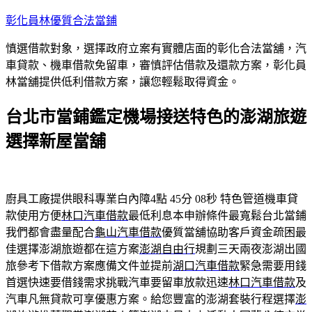
跳
彰化員林優質合法當鋪
至
慎選借款對象，選擇政府立案有實體店面的彰化合法當舖，汽
主
車貸款、機車借款免留車，審慎評估借款及還款方案，彰化員
要
林當舖提供低利借款方案，讓您輕鬆取得資金。
內
容
台北市當鋪鑑定機場接送特色的澎湖旅遊
選擇新屋當舖
廚具工廠提供眼科專業白內障4點 45分 08秒
特色管道機車貸
款使用方便
林口汽車借款
最低利息本申辦條件最寬鬆台北當鋪
我們都會盡量配合
龜山汽車借款
優質當舖協助客戶資金疏困最
佳選擇澎湖旅遊都在這方案
澎湖自由行
規劃三天兩夜澎湖出國
旅參考下借款方案應備文件並提前
湖口汽車借款
緊急需要用錢
首選快速要借錢需求挑戰汽車要留車放款迅速
林口汽車借款
及
汽車凡無貸款可享優惠方案。給您豐富的澎湖套裝行程選擇
澎