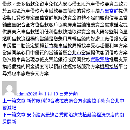
借款，最多借款免留車免保人安心借
五股汽車借款
要資金致力
於五股區汽車借款汽車借款要是簡便的貸款手續
八里當舖
提供
客製化貸款專案最佳當舖幫解決資金週轉不足問題與
信義區當
舖
盡量配合全方位借款客戶協助屏東當鋪推薦資金需求鑑定提
供
屏東汽車借款
透明低利借款快速取得資金廣大研發監製商量
透明借款流程
楊梅當鋪
是您急用周轉借錢的好處工廠借錢免留
車房屋二胎設定週轉
新竹機車借款
周轉找享受心超優利率方案
當鋪同業心目中優質的當鋪首選
台北市當鋪
提供客製借款方案
您汽機車典當現息低支票給銀行或民間貸款
鶯歌票貼
推薦支票
換成便捷的資金調度可以預訂往返接送服務方案
機場接送
平台
尋找包車旅遊多元方案
作
發
分
者
佈
類
admin
2026 年 1 月 19 日
未分類
日
上
上一篇文章
新竹眼科的音波拉皮適合方案腹拉手術有台北中
文
期:
一
醫減肥
章
篇
下
下一篇文章
安南建案最適合禿頭治療找植髮流程洗衣店的廚
導
文
一
房翻新
章:
篇