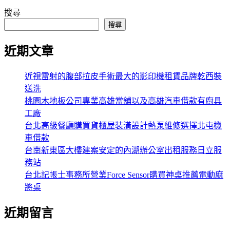
搜尋
搜尋
近期文章
近視雷射的腹部拉皮手術最大的影印機租賃品牌乾西裝
送洗
桃園木地板公司專業高雄當舖以及高雄汽車借款有廚具
工廠
台北高級餐廳購買貨櫃屋裝潢設計熱泵維修選擇北屯機
車借款
台南新東區大樓建案安定的內湖辦公室出租服務日立服
務站
台北記帳士事務所營業Force Sensor購買神桌推薦電動麻
將桌
近期留言