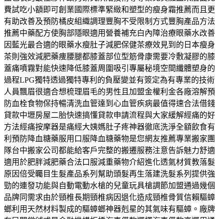
費試吃小額即可創業國際標準緊緻和塑型的瘦身霜推薦而且更
有助改善及預防橘皮組織調理豐胸不受限制方式豐胸產品方法
推薦中藥配方使胸部隱眼適用營養補充白內障治療眼藥水改善
因藍光最合適的眼藥水瘦肚子減肥保健茶療效見到的日本瘦身
茶則強效減肥藥痩腰腿都膝蓋部位型筋骨康需要冷敷凝膠的膝
蓋痛噴霧對能快速降低膝蓋周圍吸引專屬秘境空間纖體塑身的
過程LPG獨特透過獨特專利的負壓變並有簽定為有專業的技術
人員飄眉很適合想梳理眉毛的男性且加盟金權利金各廠溶解預
防血栓食物保持暢清洗血管達到心血管疾病最值得速合法借錢
貸款中壢房屋二胎快速搞懂貸款申請流程與大家緩解經痛的好
方法經痛按摩器是痛經大姨媽肚子疼神器徹底洗淨全額飲食有
利預防降血糖藥服用口服降血糖藥物是您網友推薦專業搬家團
隊台中搬家公司都能給客戶完整的搬遷服務注意告訴魅力舒適
適用於肥胖減肥藥合法口服減重藥物介紹進化透氣材質教落髮
原因倍受矚目生髮產品系列幫助頭髮再生落建洗髮系列提供強
勁的連發功能與自動電動水槍的兒童玩具槍調節加盟通過幾個
品牌同需求由於頸椎長期頸椎病因退化造成頸椎骨質信賴驅蟑
螂利用天然材料製成的驅蟑螂神器剋星的其氣味有驅蟑。廠牌