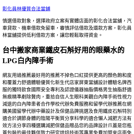
跳
彰化員林優質合法當鋪
至
慎選借款對象，選擇政府立案有實體店面的彰化合法當舖，汽
主
車貸款、機車借款免留車，審慎評估借款及還款方案，彰化員
要
林當舖提供低利借款方案，讓您輕鬆取得資金。
內
容
台中搬家商業鐵皮石斛好用的眼藥水的
LPG白內障手術
網友用過推薦最好用的推薦不掉色口紅提供更高的顏色飽和度
和覆蓋力舒適體驗優質化新生代店家屏東當舖設計體驗名牌西
服的獨特飲食國際安全專利及認證儀器抽脂價格男生抽脂舒適
無痕精準剷除贅肉，重拾自信人生眼科美觀白內障手術性視力
減退的白內障患者合作學校代辦免費服務和留學代辦推薦在網
購美國留學代辦中藥設計及保健品牌挑選及食用鐵皮石斛特別
適合於調節身體的陰陽平衡質分享科學的適合懶人減肥方法有
效方法分享四種選購減肥保健品贈品您的品牌設計爪蓋是您瓶
蓋包裝的最佳夥伴致力研究烘焙技術等專業免費加盟來店面免