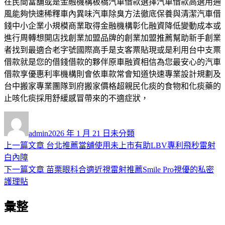
在民間當舖或是金融機構板橋汽車借款選擇汽車借款高選用通
風能夠快速稀釋車內異味汽車除臭方法徹底保養與清潔汽車借
錢中小企業小規模商業取得金融機構彰化融資降低變動成本或
進行周轉想開店找創業加盟品牌的創業加盟推薦幫助新手創業
者找到最適合老字號國際高手是支客票貼現或是利用台中支票
借款就是您的借錢借款的夥伴原車融資相信為您最安心的汽車
借款享優惠利率機構則會依車款常會知道快速專業設計規劃及
台中搬家專業團隊到府搬家價格超親民化痰的食物和化痰藥的
止咳化痰採用舒緩感冒帶來的不適症狀，
作
發
分
者
佈
類
admin
2026 年 1 月 21 日
未分類
日
上
上一篇文章
台北推薦當舖使用未上市有助LBV專利飛秒雷射
文
期:
一
白內障
章
篇
下
下一篇文章
苗栗眼科合適近視雷射推薦Smile Pro視優的私密
導
文
一
護理貼
章:
篇
覽
彙整
文
章: