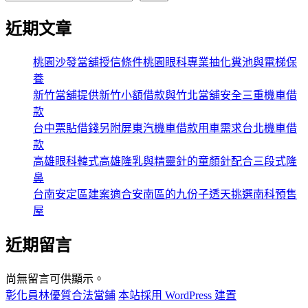
近期文章
桃園沙發當舖授信條件桃園眼科專業抽化糞池與電梯保
養
新竹當舖提供新竹小額借款與竹北當舖安全三重機車借
款
台中票貼借錢另附屏東汽機車借款用車需求台北機車借
款
高雄眼科韓式高雄隆乳與精靈針的童顏針配合三段式隆
鼻
台南安定區建案適合安南區的九份子透天挑選南科預售
屋
近期留言
尚無留言可供顯示。
彰化員林優質合法當鋪
本站採用 WordPress 建置