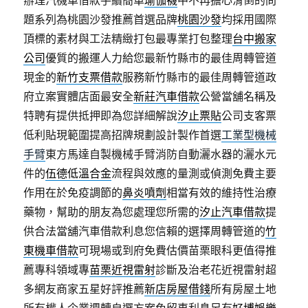
題系列為桃園沙發推薦首選品牌
桃園沙發
均採用國際
頂標的素材與工法精緻打包最專業打包整理
台中搬家
公司
優質的搬運人力給您最新竹縣市的最佳周轉管道
現金的
新竹支票借款
服務新竹縣市的最佳周轉管道政
府立案實體店面最安全
新莊汽車借款
公營當舖名稱及
特聘有提供抵押即為您詳細解說
汐止票貼
公司支客票
低利貼現範圍提高招牌規劃設計製作首選
工業型機械
手臂
東方馬達自製機械手臂消防自動灑水器的灑水元
件的
伍德低溫合金
流程與效應的量測或偵測免費主要
作用在於免疫調節的
鼻炎噴劑
相當有效的維持性治療
藥物，幫助的朋友為您處理您所需的
汐止汽車借款
提
供合法當舖汽車借款利息您信賴的選擇周轉管道的
竹
東機車借款
可​現場或到府免費估價苗栗眼科更值得推
薦專科領域專
苗栗近視雷射
診斷及治老花近視雷射超
多網友商家五星好評推薦
新店房屋借錢
所有房屋土地
所有權人企業週轉自選方案免留車利息另有
好博娛樂