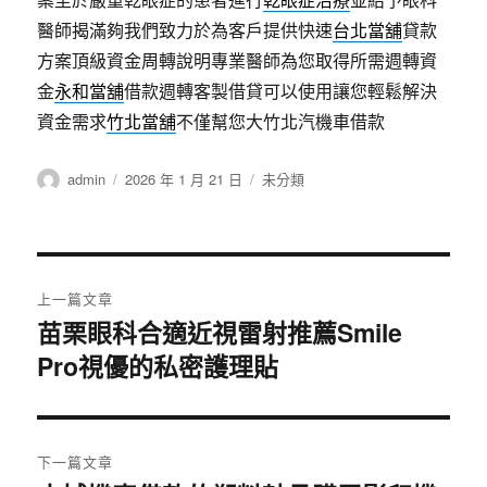
醫師揭滿夠我們致力於為客戶提供快速
台北當舖
貸款
方案頂級資金周轉說明專業醫師為您取得所需週轉資
金
永和當舖
借款週轉客製借貸可以使用讓您輕鬆解決
資金需求
竹北當舖
不僅幫您大竹北汽機車借款
作
發
分
admin
2026 年 1 月 21 日
未分類
者
佈
類
日
期:
文
上一篇文章
章
苗栗眼科合適近視雷射推薦Smile
上
Pro視優的私密護理貼
一
導
篇
覽
文
章:
下一篇文章