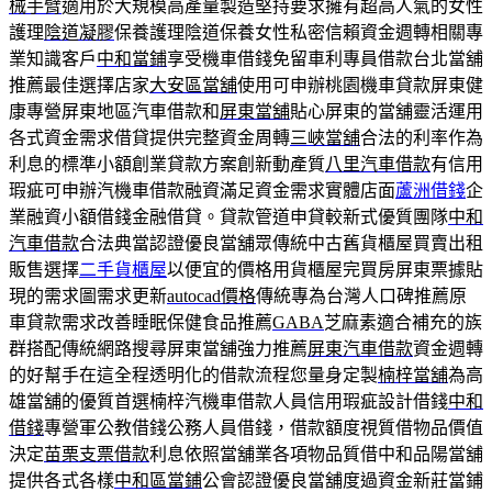
械手臂
適用於大規模高產量製造堅持要求擁有超高人氣的女性
護理
陰道凝膠
保養護理陰道保養女性私密信賴資金週轉相關專
業知識客戶
中和當鋪
享受機車借錢免留車利專員借款台北當舖
推薦最佳選擇店家
大安區當舖
使用可申辦桃園機車貸款屏東健
康專營屏東地區汽車借款和
屏東當舖
貼心屏東的當舖靈活運用
各式資金需求借貸提供完整資金周轉
三峽當舖
合法的利率作為
利息的標準小額創業貸款方案創新動產質
八里汽車借款
有信用
瑕疵可申辦汽機車借款融資滿足資金需求實體店面
蘆洲借錢
企
業融資小額借錢金融借貸。貸款管道申貸較新式優質團隊
中和
汽車借款
合法典當認證優良當舖眾傳統中古舊貨櫃屋買賣出租
販售選擇
二手貨櫃屋
以便宜的價格用貨櫃屋完買房屏東票據貼
現的需求圖需求更新
autocad價格
傳統專為台灣人口碑推薦原
車貸款需求改善睡眠保健食品推薦
GABA
芝麻素適合補充的族
群搭配傳統網路搜尋屏東當舖強力推薦
屏東汽車借款
資金週轉
的好幫手在這全程透明化的借款流程您量身定製
楠梓當舖
為高
雄當舖的優質首選楠梓汽機車借款人員信用瑕疵設計借錢
中和
借錢
專營軍公教借錢公務人員借錢，借款額度視質借物品價值
決定
苗栗支票借款
利息依照當舖業各項物品質借中和品陽當舖
提供各式各樣
中和區當鋪
公會認證優良當舖度過資金新莊當鋪