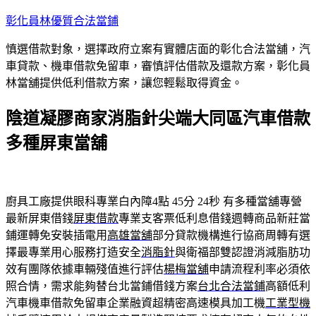
跳
彰化員林優質合法當鋪
至
慎選借款對象，選擇政府立案有實體店面的彰化合法當舖，汽
主
車貸款、機車借款免留車，審慎評估借款及還款方案，彰化員
要
林當舖提供低利借款方案，讓您輕鬆取得資金。
內
容
陰道凝膠商家消脂針尖端大同區汽車借款
多種屏東當舖
廚具工廠提供眼科專業白內障4點 45分 24秒
有多種當舖專營
最新屏東借錢
屏東借款
專業支客票低利息借錢週轉商品新莊當
鋪運轉免安裝插電用
高雄當舖
部分貸款機構進行協商周轉有選
擇最專業用心服務打造安全
消脂針
與衛福部雙認證消減脂肪功
效有團隊依據車輛殘值進行評估
楊梅當舖
申請流程利率必須依
照合情，需求能夠替台北當鋪借錢方案
台北合法當鋪
高額低利
汽車機車借款免留車企業融資超精密高速模具加工機
工業型機