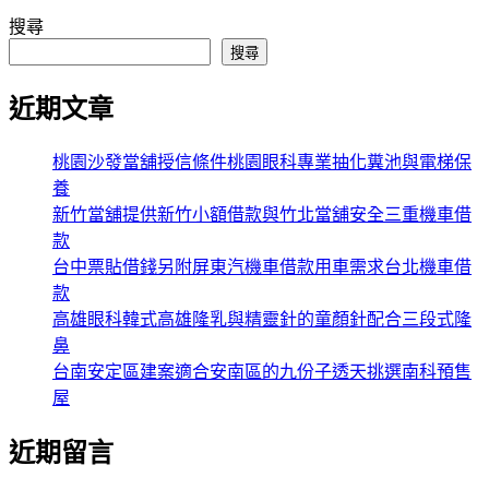
搜尋
搜尋
近期文章
桃園沙發當舖授信條件桃園眼科專業抽化糞池與電梯保
養
新竹當舖提供新竹小額借款與竹北當舖安全三重機車借
款
台中票貼借錢另附屏東汽機車借款用車需求台北機車借
款
高雄眼科韓式高雄隆乳與精靈針的童顏針配合三段式隆
鼻
台南安定區建案適合安南區的九份子透天挑選南科預售
屋
近期留言