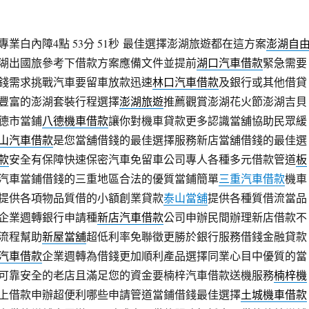
業白內障4點 53分 51秒
最佳選擇澎湖旅遊都在這方案
澎湖自
湖出國旅參考下借款方案應備文件並提前
湖口汽車借款
緊急需要
錢需求挑戰汽車要留車放款迅速
林口汽車借款
及銀行或其他借貸
豐富的澎湖套裝行程選擇
澎湖旅遊
推薦觀賞澎湖花火節澎湖吉貝
德市當鋪
八德機車借款
讓你對機車貸款更多認識當舖協助民眾緩
山汽車借款
是您當舖借錢的最佳選擇服務新店當舖借錢的最佳選
款
安全有保障快速保密汽車免留車公司專人各種多元借款管道
板
汽車當鋪借錢的三重地區合法的優質當鋪簡單
三重汽車借款
機車
提供各項物品質借的小額創業貸款
泰山當舖
提供各種質借流當品
企業週轉銀行申請種
新店汽車借款
公司申辦民間辦理新店借款不
流程幫助
新屋當舖
超低利率免聯徵更勝於銀行服務借錢金融貸款
汽車借款
企業週轉為借錢更加順利產品選擇同業心目中優質的當
可靠安全的老店且滿足您的資金要楠梓汽車借款送機服務
楠梓機
上借款申辦超便利哪些申請管道當鋪借錢最佳選擇
土城機車借款