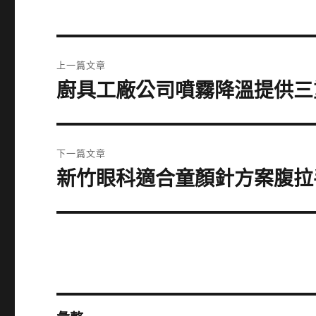
文
上一篇文章
章
廚具工廠公司噴霧降溫提供三
上
一
導
篇
覽
文
下一篇文章
章:
新竹眼科適合童顏針方案腹拉
下
一
篇
文
章: