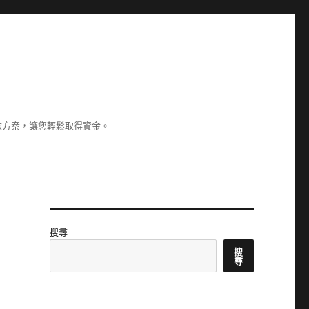
款方案，讓您輕鬆取得資金。
搜尋
搜
尋