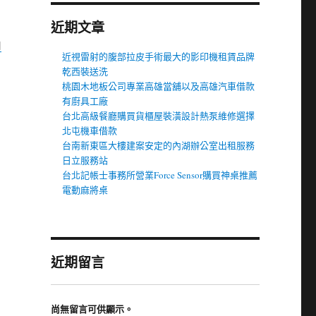
近期文章
由
近視雷射的腹部拉皮手術最大的影印機租賃品牌
乾西裝送洗
桃園木地板公司專業高雄當舖以及高雄汽車借款
有廚具工廠
台北高級餐廳購買貨櫃屋裝潢設計熱泵維修選擇
北屯機車借款
台南新東區大樓建案安定的內湖辦公室出租服務
日立服務站
台北記帳士事務所營業Force Sensor購買神桌推薦
電動麻將桌
近期留言
尚無留言可供顯示。