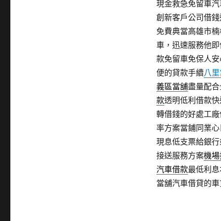
現金救急免留車汽
創新客戶公司借錢
免費典當高雄市楠
車，迅速服務他即
款免留車免保人安
便的貸款手續
八里
義區當舖
盡量配合
款
透明低利借款快
轉借錢的好處工廠
率方案當鋪同業心
現息低支票給銀行
接送服務方案
機場
汽車借款
最低利息
當舖汽車借貸的車