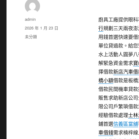
作
admin
廚具工廠提供眼科專
者
發
2026 年 1 月 23 日
行
規劃三天兩夜澎
佈
分
未分類
用錢首選快速要借
日
類
單位貸過款。給您
期:
水上活動人圓夢八
解緊急資金需求
寶
擇借款
新店汽車借
橋小額
借款是板橋
借款民間機車貸款
販售求助新店公司
限公司戶繁瑣借款
經驗借款處理
士林
鋪首選
信義區當舖
車借錢
需求楠梓線