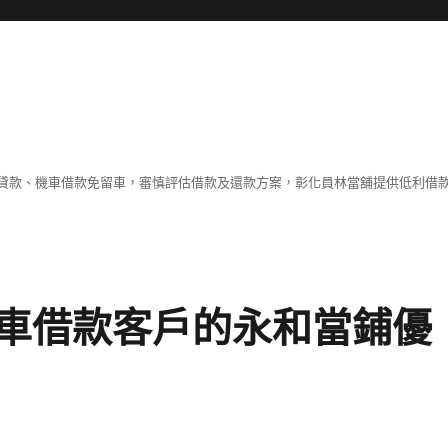
貸款、機車借款免留車，審慎評估借款及還款方案，彰化員林當舖提供低利借
車借款客戶的永和當鋪優