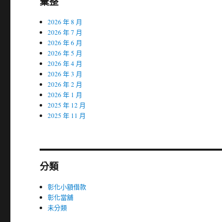
彙整
2026 年 8 月
2026 年 7 月
2026 年 6 月
2026 年 5 月
2026 年 4 月
2026 年 3 月
2026 年 2 月
2026 年 1 月
2025 年 12 月
2025 年 11 月
分類
彰化小額借款
彰化當舖
未分類