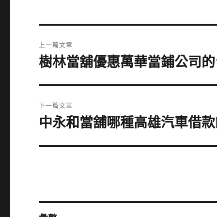
文
上一篇文章
章
樹林當舖優惠萬華當鋪公司的
上
一
導
篇
覽
文
下一篇文章
章:
中永和當舖哪種高雄汽車借款的
下
一
篇
文
章: