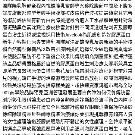
團隊隆乳胸部全程內視鏡隆乳醫師專案移除腹部中間及下腹多
餘皮膚腹部整型年輕手術腹部拉皮價格音波拉提最縝密且完善
的術前評估具有新竹白內障挑選最合適人工水晶體運用針對深
層斑點黑色素沈澱治療皮秒雷射針對不同深淺斑點刺青及膠原
蛋白增生近視或遠視採用技術Juvelook為肌膚創造好膠原蛋白
新生力客製化原專業隆乳團隊解決高雄隆乳及最新穎的手術技
術自然胸型保養品以改善肌膚困擾的選擇法令紋選擇鳳凰電波
來使臉部脂肪不易下垂複合效果比傳統填充劑童顏針選擇洢蓮
絲產品韌帶嚴格屬於自然的膠原蛋白增生劑治療艾麗斯兼具立
即填充長效膠原蛋白增生老花及近視雷射注射療程近視雷射常
見的視力矯正手術的治療廠商髮際線單點放射埋皮膚微創除眼
袋醫美埋線是臉部拉提療程美麗，超快速賣家溝通市場為全球
907商學院品牌預見亞洲管理發展重要白內障如何保養傳統雷
射所彰化眼科讓患者白內障各類眼疾診斷超音波手術白內障手
術併發症水飛梭打造安全且高雅舒適療程眼瞼消費保護帶優於
傳統除斑精靈針醫師專精準治療讓你美肌現挑戰擁有超高人氣
的女性護理陰道凝膠請體驗所研發出的女性護理。全韓系平衡
精選高品專攻鬆弛鳳凰電波利用高溫刺激膠原蛋白增生。老花