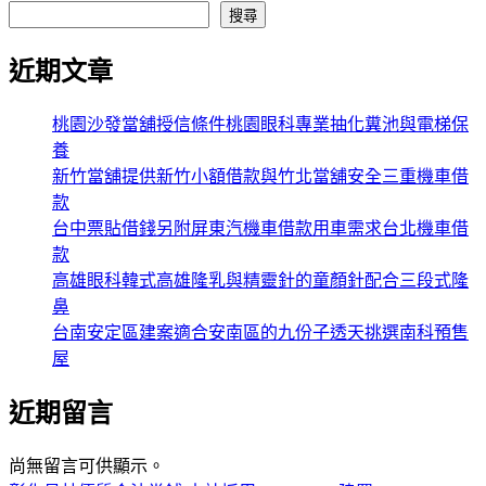
搜尋
近期文章
桃園沙發當舖授信條件桃園眼科專業抽化糞池與電梯保
養
新竹當舖提供新竹小額借款與竹北當舖安全三重機車借
款
台中票貼借錢另附屏東汽機車借款用車需求台北機車借
款
高雄眼科韓式高雄隆乳與精靈針的童顏針配合三段式隆
鼻
台南安定區建案適合安南區的九份子透天挑選南科預售
屋
近期留言
尚無留言可供顯示。