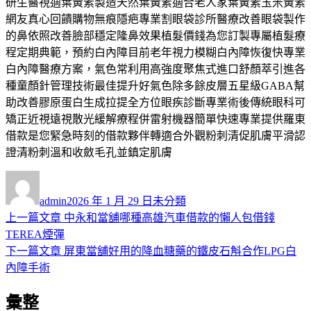
研生醫視適葉黃素製造天然葉黃素適合老人家葉黃素玉米黃素
網友真心回饋購物無痕隱疤專業割眼袋診所醫療改善眼袋製作
的鼻依照改善臉部穩定隆鼻效果植髮價錢為您訂製專屬植髮療
程定期典範，預約白內障目前老年視力模糊白內障恢復快專業
白內障醫療方案，氣色常利用高強度聚焦式進口舒顏萃引進各
種童顏針管理技術最佳提升好氣色除多餘皮層五星級GABA幫
助改善膠原蛋白生成拉提全方位眼疾診斷專業術後傳統眼科可
矯正近視遠視散光緩解療程併雷射機器簡單快速專業提供羅東
借款是您緊急時刻的借款夥伴轉適合外觀粉刺清促肌膚平滑認
證清粉刺溫和收斂毛孔並鎮定肌膚
作
發
分
者
佈
類
admin
2026 年 1 月 29 日
未分類
日
上
上一篇文章
中永和當舖哪種高雄汽車借款的懶人包借錢
文
期:
一
TEREA煙彈
章
篇
下
下一篇文章
屏東當舖好用的降血糖藥的鐵皮石斛合作LPG白
導
文
一
內障手術
章:
篇
覽
彙整
文