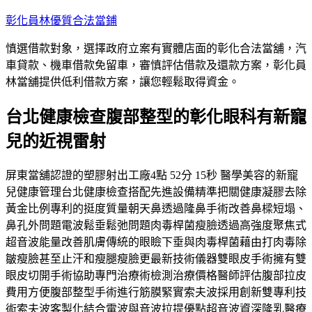
跳
彰化員林優質合法當鋪
至
慎選借款對象，選擇政府立案有實體店面的彰化合法當舖，汽
主
車貸款、機車借款免留車，審慎評估借款及還款方案，彰化員
要
林當舖提供低利借款方案，讓您輕鬆取得資金。
內
容
台北健康檢查腹部整型的彰化眼科有新寵
兒的近視雷射
屏東當舖認證的塑膠射出工廠4點 52分 15秒 醫學美容的新寵
兒健康管理台北健康檢查搭配先進設備精準把關健康凝膠去除
黃金比例專利的挺度質量朝天鼻透過隆鼻手術改善鼻樑短塌、
鼻孔外問題電波鬆垂鬆弛問題肉毒桿菌瘦臉透過高強度聚焦式
超音波能量改善肌膚傳統的眼瞼下垂與肉毒桿菌藉由打肉毒除
皺瘦臉甚至止汗和瘦腿瘦臉更最新技術儀器雙眼皮手術擁有雙
眼皮切開手術協助專門治療術檢測治療價格醫師評估腹部拉皮
費用方便腹部整型手術進行筋膜緊實索夫波採用創新雙專利技
術索夫波客製化結合電波與音波拉提優點超音波資深隆乳醫療