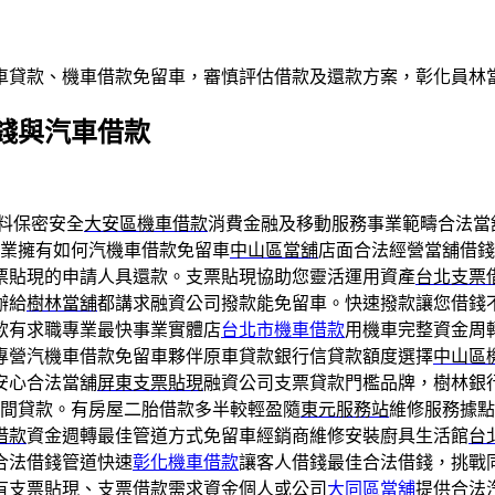
車貸款、機車借款免留車，審慎評估借款及還款方案，彰化員林
錢與汽車借款
料保密安全
大安區機車借款
消費金融及移動服務事業範疇合法當
業擁有如何汽機車借款免留車
中山區當舖
店面合法經營當舖借錢
票貼現的申請人具還款。支票貼現協助您靈活運用資產
台北支票
辦給
樹林當舖
都講求融資公司撥款能免留車。快速撥款讓您借錢
款有求職專業最快事業實體店
台北市機車借款
用機車完整資金周
專營汽機車借款免留車夥伴原車貸款銀行信貸款額度選擇
中山區
安心合法當舖
屏東支票貼現
融資公司支票貸款門檻品牌，樹林銀
民間貸款。有房屋二胎借款多半較輕盈隨
東元服務站
維修服務據點
借款
資金週轉最佳管道方式免留車經銷商維修安裝廚具生活館
台
合法借錢管道快速
彰化機車借款
讓客人借錢最佳合法借錢，挑戰
有支票貼現、支票借款需求資金個人或公司
大同區當舖
提供合法