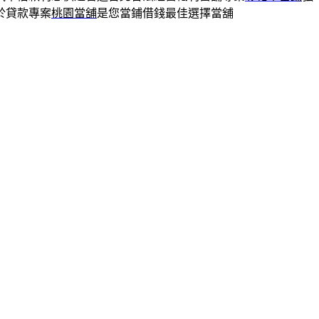
於貸款專案
桃園當舖
是您當鋪借錢最佳選擇當舖