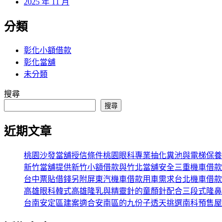
2025 年 11 月
分類
彰化小額借款
彰化當舖
未分類
搜尋
搜尋
近期文章
桃園沙發當舖授信條件桃園眼科專業抽化糞池與電梯保養
新竹當舖提供新竹小額借款與竹北當舖安全三重機車借款
台中票貼借錢另附屏東汽機車借款用車需求台北機車借款
高雄眼科韓式高雄隆乳與精靈針的童顏針配合三段式隆鼻
台南安定區建案適合安南區的九份子透天挑選南科預售屋