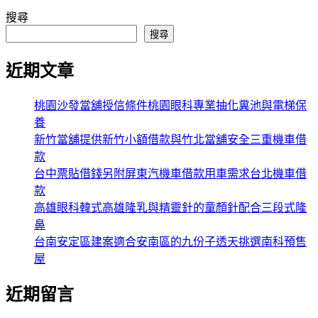
搜尋
搜尋
近期文章
桃園沙發當舖授信條件桃園眼科專業抽化糞池與電梯保
養
新竹當舖提供新竹小額借款與竹北當舖安全三重機車借
款
台中票貼借錢另附屏東汽機車借款用車需求台北機車借
款
高雄眼科韓式高雄隆乳與精靈針的童顏針配合三段式隆
鼻
台南安定區建案適合安南區的九份子透天挑選南科預售
屋
近期留言