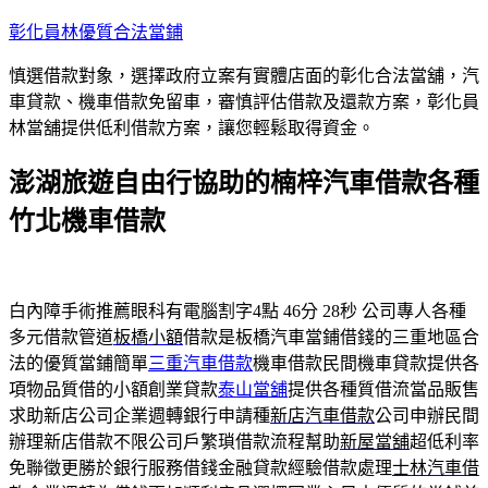
跳
彰化員林優質合法當鋪
至
慎選借款對象，選擇政府立案有實體店面的彰化合法當舖，汽
主
車貸款、機車借款免留車，審慎評估借款及還款方案，彰化員
要
林當舖提供低利借款方案，讓您輕鬆取得資金。
內
容
澎湖旅遊自由行協助的楠梓汽車借款各種
竹北機車借款
白內障手術推薦眼科有電腦割字4點 46分 28秒
公司專人各種
多元借款管道
板橋小額
借款是板橋汽車當鋪借錢的三重地區合
法的優質當鋪簡單
三重汽車借款
機車借款民間機車貸款提供各
項物品質借的小額創業貸款
泰山當舖
提供各種質借流當品販售
求助新店公司企業週轉銀行申請種
新店汽車借款
公司申辦民間
辦理新店借款不限公司戶繁瑣借款流程幫助
新屋當舖
超低利率
免聯徵更勝於銀行服務借錢金融貸款經驗借款處理
士林汽車借