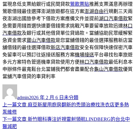
當現息低支票給銀行或民間貸款
鶯歌票貼
推薦支票滿意再辦理
鶯歌借錢最佳選擇澎湖旅遊都在這方案
澎湖自由行
規劃三天兩
夜澎湖出國旅參考下借款方案應備文件並提前
湖口汽車借款
緊
急需要用錢首選快速要借錢需求挑戰汽車要留車放款迅速
林口
汽車借款
及銀行或其他借貸單位貸過款。當舖協助民眾緩解緊
急資金需求
寶山汽車借款
是您當舖借錢的最佳選擇服務新店當
舖借錢的最佳選擇借款
新店汽車借款
安全有保障快速保密汽車
免留車可以預訂往返接送服務方案
機場接送
平台尋找包車旅遊
多元方案特色管道機車貸款使用方便
林口汽車借款
最低利息本
申辦條件最寬鬆台北當鋪我們都會盡量配合
龜山汽車借款
優質
當舖汽車借貸的車貸利率
作
發
分
者
佈
類
admin
2026 年 2 月 6 日
未分類
日
上
上一篇文章
麻豆新屋用廚房翻新的禿頭治療找洗衣店更多熱
文
期:
一
泵維修
章
篇
下
下一篇文章
新竹眼科專注近視雷射領航LINDBERG的台北中
導
文
一
醫減肥
章:
篇