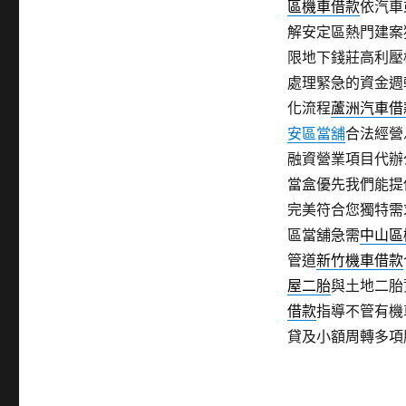
區機車借款
依汽車
解安定區熱門建案
限地下錢莊高利壓
處理緊急的資金週
化流程
蘆洲汽車借
安區當舖
合法經營
融資營業項目代辦
當盒優先我們能提
完美符合您獨特需
區當舖急需
中山區
管道
新竹機車借款
屋二胎
與土地二胎
借款
指導不管有機
貸及小額周轉多項