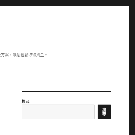
款方案，讓您輕鬆取得資金。
搜尋
搜
尋