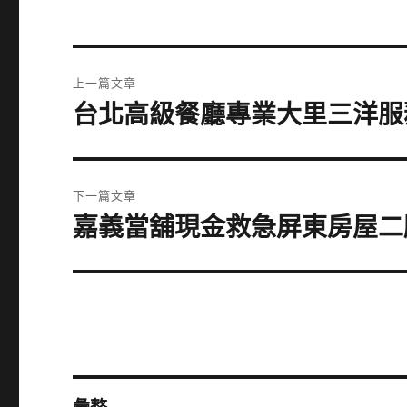
文
上一篇文章
章
台北高級餐廳專業大里三洋服
上
一
導
篇
覽
文
下一篇文章
章:
嘉義當舖現金救急屏東房屋二
下
一
篇
文
章: