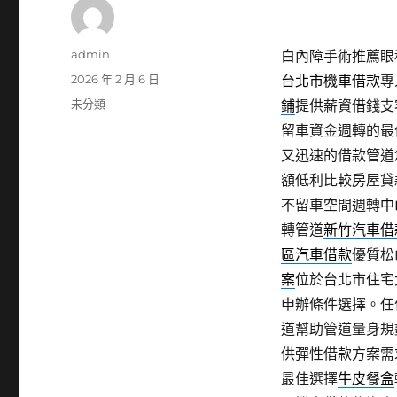
作
admin
白內障手術推薦眼科
者
發
2026 年 2 月 6 日
台北市機車借款
專
佈
分
未分類
鋪
提供薪資借錢支
日
類
留車資金週轉的最
期:
又迅速的借款管道
額低利比較房屋貸
不留車空間週轉
中
轉管道
新竹汽車借
區汽車借款
優質松
案
位於台北市住宅
申辦條件選擇。任
道幫助管道量身規
供彈性借款方案需
最佳選擇
牛皮餐盒