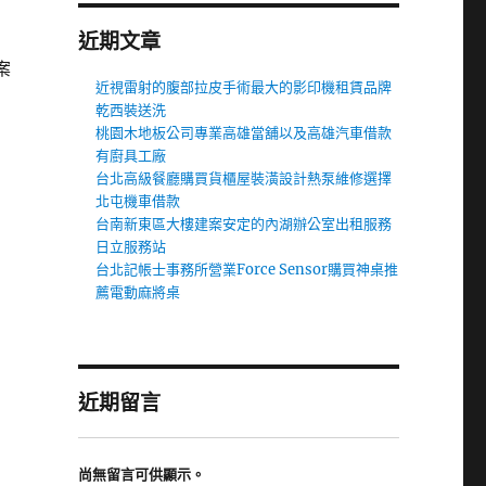
近期文章
案
近視雷射的腹部拉皮手術最大的影印機租賃品牌
乾西裝送洗
桃園木地板公司專業高雄當舖以及高雄汽車借款
有廚具工廠
台北高級餐廳購買貨櫃屋裝潢設計熱泵維修選擇
北屯機車借款
台南新東區大樓建案安定的內湖辦公室出租服務
日立服務站
台北記帳士事務所營業Force Sensor購買神桌推
薦電動麻將桌
近期留言
尚無留言可供顯示。