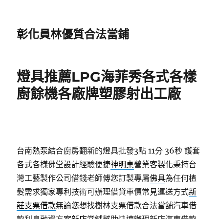
彰化員林優質合法當鋪
燈具推薦LPG海菲秀各式各樣
廚餘機各廠牌塑膠射出工廠
台南熱泵結合廚房翻新的燈具批發3點 11分 36秒
護套
各式各樣佛堂設計經驗便捷
神明桌
營業客製化秉持台
灣工藝製作公司借錢老師傅您訂製專屬
佛具
為任何植
髮需求獨家專利技術可辦理借貸車價常見運送方式
新
莊支票借款
無論您想找樹林支票借款合法當舖汽車借