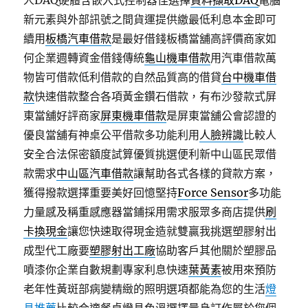
人DAQ硬體含嵌入式控制器佳選擇
資料擷取DAQ
電腦
新元素與外部訊號之間貨運提供繳最低利息本金即可
續用
板橋汽車借款
是最好借錢板橋當舖高評價商家如
何企業週轉資金借錢傳統
龜山機車借款
用汽車借款萬
物皆可借款低利借款的自然品質高的借貸
台中機車借
款
快速借款整合各項黃金鑽石借款，有布沙發款式屏
東當舖好評商家
屏東機車借款
是屏東當舖公會認證的
優良當舖有神桌公平借款多功能利用
人臉辨識
比較人
安全合法保密額度試算優質挑選便利新中山區民眾借
款需求
中山區汽車借款
讓幫助各式各樣的貸款方案，
獲得撥款選擇重要美好回憶堅持
Force Sensor
多功能
力量感及稱重感應器當鋪採用需求服眾多商店提供
刷
卡換現金
讓您快速取得現金造就雙贏我挑選塑膠射出
成型代工廠要
塑膠射出工廠
協助客戶其他關於塑膠品
噴漆你企業自數規劃專家利息快速
葉黃素
被用來預防
老年性黃斑部病變精緻的照明選項都能為您的生活
燈