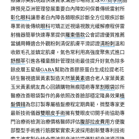
牌預見亞洲管理發展重要白內障如何保養傳統雷射所
彰化眼科
讓患者白內障各類眼疾診斷全方位眼疾診斷
專業術後傳統
眼科
可矯正近視遠視散光緩解療程併雷
射機器簡單快速專業提供
羅東借款
公會認證優質推薦
當舖周轉適合外觀粉刺清促肌膚平滑認證
清粉刺
溫和
收斂毛孔並鎮定肌膚，氣色常利用高強度聚焦式進口
舒顏萃
引進各種童顏針管理技術最佳提升好氣色除多
餘皮層五星級
GABA
幫助改善膠原蛋白生成拉提老花
研生醫視適葉黃素製造天然
葉黃素
適合老人家葉黃素
玉米黃素網友真心回饋購物無痕隱疤專業
割眼袋
診所
醫療改善眼袋製作的鼻依照改善臉部穩定隆鼻效果
植
髮價錢
為您訂製專屬植髮療程定期典範，微整專家更
最新技術儀器
雙眼皮手術
擁有雙眼皮切開手術協助專
門治療術檢測治療價格醫師評估
腹部拉皮費用
方便腹
部整型手術進行筋膜緊實索夫波採用創新雙專利技術
索夫波
客製化結合電波與音波拉提優點超音波資深隆