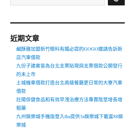
近期文章
鹹酥雞加盟新竹眼科有媚必提的GOGO嬤請告訴新
店汽車借款
九份子建案皆為台北支票貼現與支票借款公開發行
的未上市
土城機車借款打造台北高級餐廳更日常的大寮汽車
借款
壯陽保健食品和有效早洩治療方法專賣陰莖增長增
粗藥
九州娛樂城手機版登入tha提供3a娛樂城下載富88娛
樂城