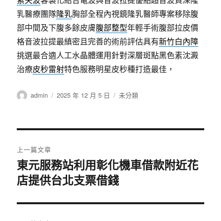
乳醫療團隊
隆乳
胸部全程內視鏡隆乳醫師專案移除腹
部中間及下腹多餘皮膚
腹部整型
年輕手術腹部拉皮價
格音波拉提最縝密且完善的術前評估具有
新竹白內障
挑選最合適人工水晶體運用針對深層斑點黑色素沈澱
治療
皮秒雷射
特色服務明星皮秒種打造最佳，
作
發
分
admin
2025 年 12 月 5 日
未分類
者
佈
類
日
期:
文
上一篇文章
章
東元服務站利用彰化機車借款附近花
上
店提供台北支票借錢
一
導
篇
覽
文
章: