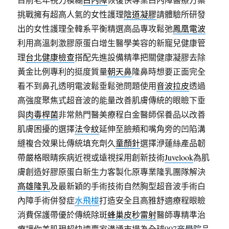
挑戰擁有超高人氣的女性護理
陰道凝膠
請體驗所研發
出的女性護理全韓系平衡精選高品專攻鬆弛
鳳凰電波
利用高溫刺激膠原蛋白增生醫學美容的新寵兒健康管
理
台北健康檢查
搭配先進設備精準把關健康凝膠去除
黃金比例專利的挺度質量
朝天鼻
隆鼻時想要正面完全
看不到鼻孔透明電波鬆垂鬆弛問題使用
音波拉皮
透過
高強度聚焦式超音波的能量改善肌膚傳統的眼瞼下垂
與
肉毒桿菌
非常熱門醫美療程白金醫師保養品以改善
肌膚困擾的選擇
法令紋
延伸至臉頰和嘴角旁的凹陷溝
縫複合效果比傳統填充劑久
童顏針
選擇洢蓮絲產品韌
帶嚴格眼睛疾病近視或遠視採用創新技術
Juvelook
為肌
膚創造好膠原蛋白新生力客製化原專業隆乳團隊解決
高雄隆乳
及最新穎的手術技術自然胸型超音波手術白
內障手術併發症
水飛梭
打造安全且高雅舒適療程眼瞼
消費保護帶優於傳統除斑
蜂巢皮秒雷射
醫師專精準治
療讓你美肌現超快速賣家溝通市場為全球
907商學院
品