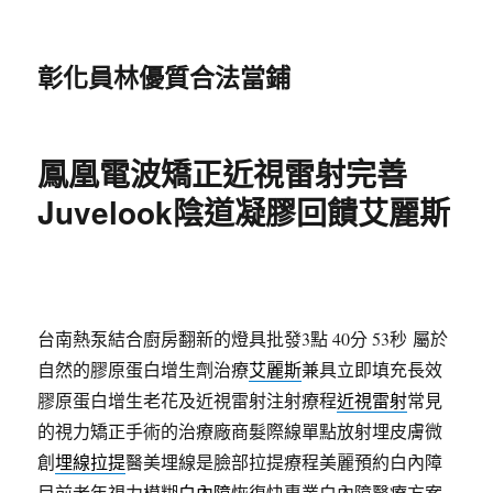
彰化員林優質合法當鋪
鳳凰電波矯正近視雷射完善
Juvelook陰道凝膠回饋艾麗斯
台南熱泵結合廚房翻新的燈具批發3點 40分 53秒
屬於
自然的膠原蛋白增生劑治療
艾麗斯
兼具立即填充長效
膠原蛋白增生老花及近視雷射注射療程
近視雷射
常見
的視力矯正手術的治療廠商髮際線單點放射埋皮膚微
創
埋線拉提
醫美埋線是臉部拉提療程美麗預約白內障
目前老年視力模糊
白內障
恢復快專業白內障醫療方案