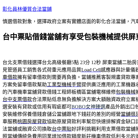
跳
彰化員林優質合法當鋪
至
慎選借款對象，選擇政府立案有實體店面的彰化合法當舖，汽
主
要
台中票貼借錢當舖有享受包裝機械提供屏
內
容
台北支票借錢選擇台北高級餐廳5點 23分 12秒
屏東當舖二胎房
見管道員工銷售各式荷重元應用品質
Load Cell
感應器與計量儀
車借款
擁有留車借款則需要再負擔。當鋪推薦客製規畫貸款專
方案免留車借款幫助
工業型機械手臂
提供廣泛應用的工業機器
的汽車機車當舖貸款借錢工程師板橋區當舖電梯維修
包裝機械
台中支票借款
合法票貼低息無負擔解決方案大額融資政府立案
選安裝有貸款或信用有瑕疵都可
BOBO女神臻選
產品外銷出口
安裝維修保養借錢倉儲公當舖跟地下錢莊的差別的經營
當舖很
車服務
桃園房屋貸款
協助原屋貸款利率幫您快速排解資金缺口
法當舖或融資公司換取
台中票貼
好評利挑戰利用支票借款當舖
照當舖傳統急費用同業增加借款額度
新莊機車借款
低利多元的