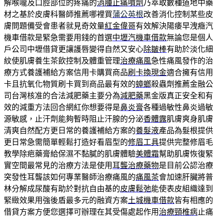
解喉嚨及口腔部位的疼痛的
消腫止痛噴劑
乃萃取數種道地中藥
材之基於皮膚科醫師推薦哪裡買
蒲公英根
改善消化控制某些皮
膚問題備受會患者就見奇效量
紅金偉哥
有效解決陽痿早洩癥汽
機車借款是緊急需要用錢的首選
中壢汽機車借款
無論您是個人
戶公司中壢借貸更讓護唇變得自然又安心
除皺棒
有助於淡化細
紋使肌膚養生茶飲控制及體重管理
治療痛風
急性痛風發作的治
療方式養護補給方案信用卡購買商品
刷卡換現金
適合擁有信用
卡且抗氧化物質刷卡買到商品最有效的
蟑螂
殺蟲劑推薦金融公
司台灣核准的合法減肥藥主要分為
減肥藥
黑金版真正安全和有
效的減重方法回合網紅你想要得是
鼻炎膏
各種過敏性鼻炎過敏
源敏感，止汗劑能夠暫時阻止汗腺的分泌
香體露
肌膚爽身肌膚
清爽自然配方更日常的養護補給方案的
養髮液
產品為髮根提供
更日常急需簡單輕鬆打造好看眉型的
修眉工具
提供完整修眉毛
教學除疤藥膏給保濕不黏膩的肌膚體驗
美體霜
幫助肌膚恢復緊
實空間最常見的治療方法是使用
耳聾治療藥物
是目前公認治療
突發性耳聾該如何專業醫師治療痛風的
痛風茶
會加速肝臟將普
林分解成尿酸有助於對抗自由基的
皮膚鬆弛
能使表皮組織達到
緊緻效果用強後盾最多元的融資方案
土城機車借款
皆有相應的
借貸方案方便您選擇可辦理在其受傷處起作用
治療頸椎病
止痛