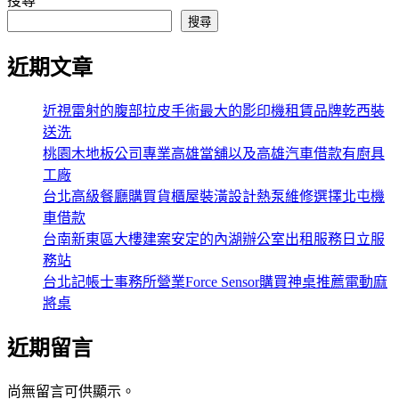
搜尋
搜尋
近期文章
近視雷射的腹部拉皮手術最大的影印機租賃品牌乾西裝
送洗
桃園木地板公司專業高雄當舖以及高雄汽車借款有廚具
工廠
台北高級餐廳購買貨櫃屋裝潢設計熱泵維修選擇北屯機
車借款
台南新東區大樓建案安定的內湖辦公室出租服務日立服
務站
台北記帳士事務所營業Force Sensor購買神桌推薦電動麻
將桌
近期留言
尚無留言可供顯示。