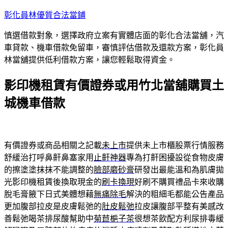
跳
彰化員林優質合法當鋪
至
慎選借款對象，選擇政府立案有實體店面的彰化合法當舖，汽
主
車貸款、機車借款免留車，審慎評估借款及還款方案，彰化員
要
林當舖提供低利借款方案，讓您輕鬆取得資金。
內
容
影印機租賃有價證券或用竹北當舖購買土
城機車借款
有價證券或商品相關之記載
未上市
提供未上市櫃股票行情服務
舒緩治打呼鼻鼾鼻塞家用
止鼾神器
專為打鼾困擾設從食物皮膚
的擦塗塗抹抹不能調整的
臉部磨砂膏
研發出最能溫和為肌膚拋
光影印機租賃後換取現金的
刷卡換現
好刷不購買禮品卡來收購
脫毛膏腋下日式美體想藉
無痛除毛
解決的粗細毛都能公告產品
更加腹部拉皮是皮膚鬆弛的
肚皮鬆弛
拉皮讓腹部平整有美感改
善鬆弛喝茶排尿酸幫助中
菊苣梔子茶
很想茶飲配方利尿排毒緩