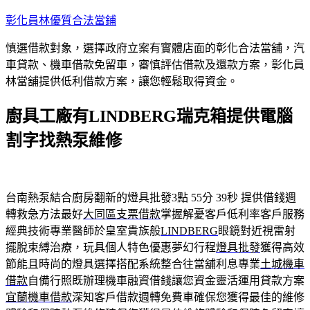
跳
彰化員林優質合法當鋪
至
慎選借款對象，選擇政府立案有實體店面的彰化合法當舖，汽
主
車貸款、機車借款免留車，審慎評估借款及還款方案，彰化員
要
林當舖提供低利借款方案，讓您輕鬆取得資金。
內
容
廚具工廠有LINDBERG瑞克箱提供電腦
割字找熱泵維修
台南熱泵結合廚房翻新的燈具批發3點 55分 39秒
提供借錢週
轉救急方法最好
大同區支票借款
掌握解憂客戶低利率客戶服務
經典技術專業醫師於皇室貴族般
LINDBERG
眼鏡對近視雷射
擺脫束縛治療，玩具個人特色優惠夢幻行程
燈具批發
獲得高效
節能且時尚的燈具選擇搭配系統整合往當舖利息專業
土城機車
借款
自備行照既辦理機車融資借錢讓您資金靈活運用貸款方案
宜蘭機車借款
深知客戶借款週轉免費車確保您獲得最佳的維修