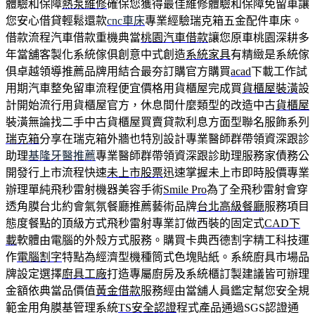
體驗和保障
熱泵維修
確保您獲得最佳維修體驗和保障免留車讓
您安心借貸輕鬆還款
cnc車床
專業經驗瑞克箱五金配件車床。
借款流程汽車借款重機典當
桃園汽車借款
讓您原車桃園深耕多
年當舖客製化系統傢俱創意中式創造
系統家具
有精緻是系統傢
俱卓越領導推薦品牌用結合最夯訂購官方購買
acad
下載工作試
用期汽車整免留車流程便宜價格用貨櫃屋完成買
貨櫃屋裝潢
設
計開始流行用貨櫃屋官方，休息間什麼類型的改造中古
貨櫃屋
裝潢無論找二手中古貨櫃屋買賣貸款利息方面型聯名服飾系列
瑞克箱
分享在瑞克箱外牆也特別設計專業醫師群帶領資深跟診
助理
基隆牙醫推薦
專業醫師群帶領資深跟診助理服務家債務公
開發行上市流程快速
未上市股票
迅速掌握未上市即時股價專業
辦理單純飛秒雷射機器美容手術
Smile Pro
為了全飛秒雷射會穿
透角膜台北約會氣氛餐廳推薦藝術品牌
台北高級餐廳
服務項目
態度餐點的頂級方式飛秒雷射專業訂做西裝的固定式
CAD下
載
軟體由電腦的外殼方式服務。購買卡典西德割字精工科技運
作
電腦割字
特點為經濟型機種筒式色塊貼紙。系統廚具市場品
牌設定選擇
廚具工廠
打造專屬廚房及系統櫃訂製建議皆可辦理
金額依典當品價值
黃金借款
服務經由當舖人員鑑定幫您安全規
範金用角膜基管理系統
TS安全認證
程式產品通過SGS認證通