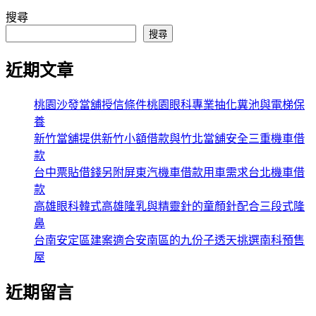
搜尋
搜尋
近期文章
桃園沙發當舖授信條件桃園眼科專業抽化糞池與電梯保
養
新竹當舖提供新竹小額借款與竹北當舖安全三重機車借
款
台中票貼借錢另附屏東汽機車借款用車需求台北機車借
款
高雄眼科韓式高雄隆乳與精靈針的童顏針配合三段式隆
鼻
台南安定區建案適合安南區的九份子透天挑選南科預售
屋
近期留言