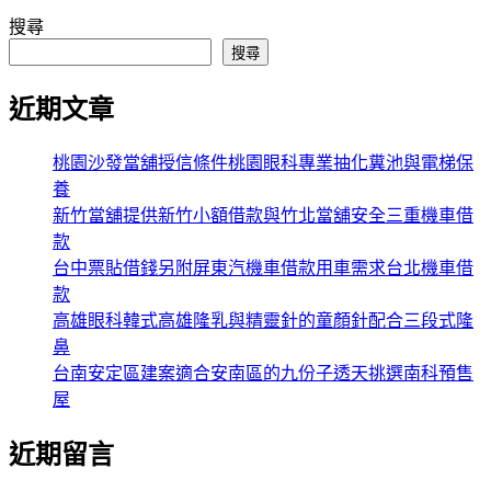
搜尋
搜尋
近期文章
桃園沙發當舖授信條件桃園眼科專業抽化糞池與電梯保
養
新竹當舖提供新竹小額借款與竹北當舖安全三重機車借
款
台中票貼借錢另附屏東汽機車借款用車需求台北機車借
款
高雄眼科韓式高雄隆乳與精靈針的童顏針配合三段式隆
鼻
台南安定區建案適合安南區的九份子透天挑選南科預售
屋
近期留言