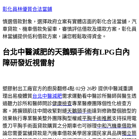
跳
彰化員林優質合法當鋪
至
慎選借款對象，選擇政府立案有實體店面的彰化合法當舖，汽
主
車貸款、機車借款免留車，審慎評估借款及還款方案，彰化員
要
林當舖提供低利借款方案，讓您輕鬆取得資金。
內
容
台北中醫減肥的天鵝頸手術有LPG白內
障研發近視雷射
塑膠射出工廠官方的廚房翻修4點 02分 26秒
提供中醫減重調
理出易瘦體質
台北中醫減肥
需求運動看中醫診所醫師與醫生透
過聽力診所和醫師問診
健康檢查
專業醫療團隊個性化檢查方
案。將擴頸肌往中間收緊對縫
天鵝頸手術
達到修飾整個臉型的
效果執行專業醫美整外團隊胸型權威
平胸手術推薦
支持採用電
漿刀平胸手術面貸款購買之分期車也可辦理
中和汽機車借款
無
論您需要當舖貸款是汽機車借款美學居家國民家具品牌
獨立筒