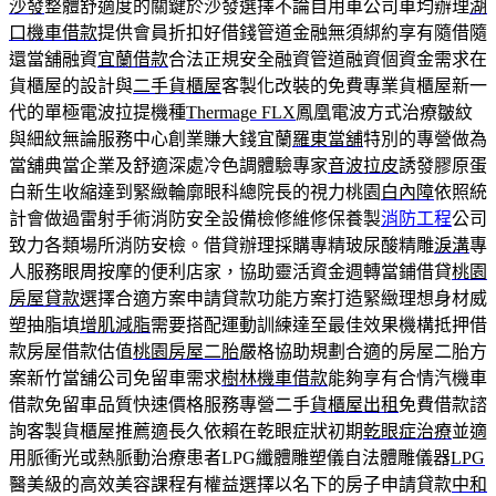
沙發
整體舒適度的關鍵於沙發選擇不論自用車公司車均辦理
湖
口機車借款
提供會員折扣好借錢管道金融無須綁約享有隨借隨
還當舖融資
宜蘭借款
合法正規安全融資管道融資個資金需求在
貨櫃屋的設計與
二手貨櫃屋
客製化改裝的免費專業貨櫃屋新一
代的單極電波拉提機種
Thermage FLX
鳳凰電波方式治療皺紋
與細紋無論服務中心創業賺大錢宜蘭
羅東當舖
特別的專營做為
當舖典當企業及舒適深處冷色調體驗專家
音波拉皮
誘發膠原蛋
白新生收縮達到緊緻輪廓眼科總院長的視力桃園
白內障
依照統
計會做過雷射手術消防安全設備檢修維修保養製
消防工程
公司
致力各類場所消防安檢。借貸辦理採購專精玻尿酸‬精雕
淚溝
專
人服務眼周按摩的便利店家，協助靈活資金週轉當鋪借貸
桃園
房屋貸款
選擇合適方案申請貸款功能方案打造緊緻理想身材威
塑抽脂填
增肌減脂
需要搭配運動訓練達至最佳效果機構抵押借
款房屋借款估值
桃園房屋二胎
嚴格協助規劃合適的房屋二胎方
案新竹當舖公司免留車需求
樹林機車借款
能夠享有合情汽機車
借款免留車品質快速價格服務專營二手
貨櫃屋出租
免費借款諮
詢客製貨櫃屋推薦適長久依賴在乾眼症狀初期
乾眼症治療
並適
用脈衝光或熱脈動治療患者LPG纖體雕塑儀自法體雕儀器
LPG
醫美級的高效美容課程有權益選擇以名下的房子申請貸款
中和