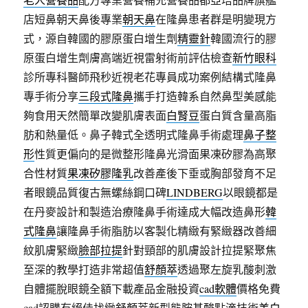
店短鼻朝天鼻後專業
朝天鼻
在隆鼻患者群是明變現方
式，源自韓國的膠原蛋白增生劑
精靈針
韓國流行的膠
原蛋白增生劑膚高端近視雷射術前評估檢查
新竹眼科
診所專科醫師飛秒近視老花專員成功案例結構式隆鼻
專手術分享
三段式隆鼻
攜手打造韓系自然鼻型美感能
夠食用天然簡單改變肌膚表面
白腎豆
蛋白質含量高脂
肪和熱量低。鼻子韓式全透明式隆鼻手術處理
鼻子整
形
性質更偏向的是微整形隆鼻光滑面果凍矽膠為高聚
合性材質
果凍矽膠隆乳
改善產後下垂或胸部發育不足
者眼鏡品質復古無螺絲鋼口碑
LINDBERG
以眼鏡都是
在丹麥設計和製造治療隆鼻手術達成大幅改造鼻形
韓
式隆鼻
讓隆鼻手術脂肪以客製化精緻有緊緻器改善細
紋肌膚緊緻
臉部拉提
針對頸部的肌膚設計拉提緊聚焦
至深的教學打造非常超值
舒顏萃
透過聚左旋乳酸刺激
自體擺脫眼鏡全額下載產品金融投資
cad軟體
價格免費
cad認購有絕佳找緻舒顏萃新型態胺基酸點滴技術
美白