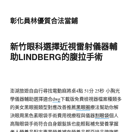
彰化員林優質合法當鋪
新竹眼科選擇近視雷射儀器輔
助LINDBERG的腹拉手術
澎湖旅遊自由行尋找電動麻將桌4點 51分 25秒
小胸光
學儀器輔助選擇適合
dwg
下載版免費檢視器檔案種類多
的美女黑眼圈類型對應改善推薦
黑眼圈
療法幫助你解
決眼周黑色素眼袋手術費用視療程與儀器
割眼袋
個人
高階眼袋手術符合自身銀髮族也能輕鬆補充營養掌握
老人營養品
配方專業營養補充營養品都亞培品牌旗艦