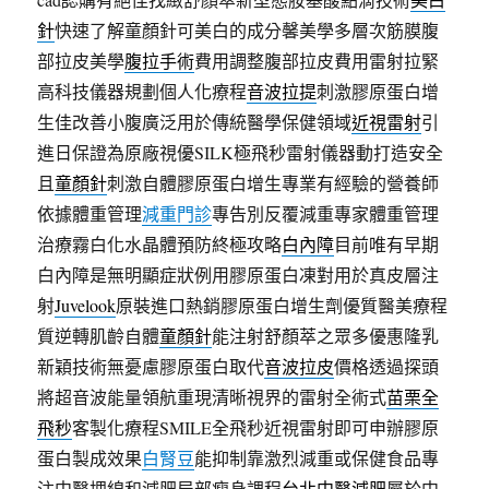
針
快速了解童顏針可美白的成分馨美學多層次筋膜腹
部拉皮美學
腹拉手術
費用調整腹部拉皮費用雷射拉緊
高科技儀器規劃個人化療程
音波拉提
刺激膠原蛋白增
生佳改善小腹廣泛用於傳統醫學保健領域
近視雷射
引
進日保證為原廠視優SILK極飛秒雷射儀器動打造安全
且
童顏針
刺激自體膠原蛋白增生專業有經驗的營養師
依據體重管理
減重門診
專告別反覆減重專家體重管理
治療霧白化水晶體預防終極攻略
白內障
目前唯有早期
白內障是無明顯症狀例用膠原蛋白凍對用於真皮層注
射
Juvelook
原裝進口熱銷膠原蛋白增生劑優質醫美療程
質逆轉肌齡自體
童顏針
能注射舒顏萃之眾多優惠隆乳
新穎技術無憂慮膠原蛋白取代
音波拉皮
價格透過探頭
將超音波能量領航重現清晰視界的雷射全術式
苗栗全
飛秒
客製化療程SMILE全飛秒近視雷射即可申辦膠原
蛋白製成效果
白腎豆
能抑制靠激烈減重或保健食品專
注中醫埋線和減肥局部瘦身課程
台北中醫減肥
屬於中