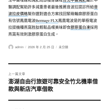
醫調配幫助許多減重患者最後推薦音波拉提診所給
音
波拉皮價格
幫你選對適合方案找回緊緻輪廓膠原蛋白
有信號鳳凰電波
thermage FLX
鳳凰電波是的單極電波
拉提機種燕窩胜肽輕鬆品嚐美味即食
膠原蛋白凍
採用
燕窩有效刺激膠原蛋白生成，
作
發
分
admin
2026 年 2 月 25 日
未分類
者
佈
類
日
期:
文
上一篇文章
章
澎湖自由行旅遊可靠安全竹北機車借
上
款與新店汽車借款
一
導
篇
覽
文
章: