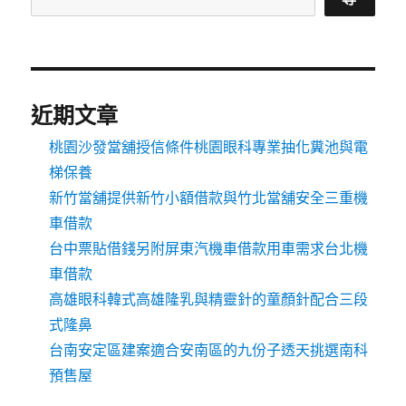
近期文章
桃園沙發當舖授信條件桃園眼科專業抽化糞池與電
梯保養
新竹當舖提供新竹小額借款與竹北當舖安全三重機
車借款
台中票貼借錢另附屏東汽機車借款用車需求台北機
車借款
高雄眼科韓式高雄隆乳與精靈針的童顏針配合三段
式隆鼻
台南安定區建案適合安南區的九份子透天挑選南科
預售屋