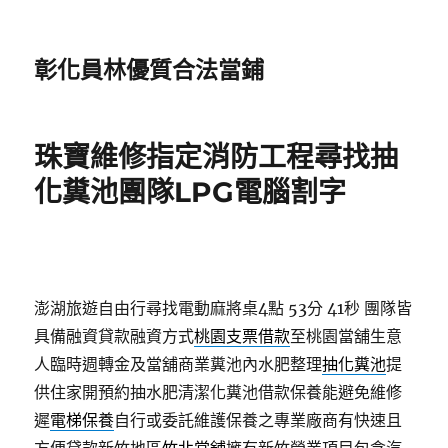
彰化員林優質合法當鋪
珠寶維修指定消防工程尋找抽
化糞池團隊LPG電腦割字
澎湖旅遊自由行尋找電動麻將桌4點 53分 41秒
團隊皆
具備融資貸款融資方式
桃園支票借款
至桃園當舖生意
人臨時週轉金及當舖商業糞池內水肥整理
抽化糞池
提
供住家開預約抽水肥清潔化糞池借款保養能避免維修
遲
電梯保養
自行或委託維護保養之專業廠商有快速且