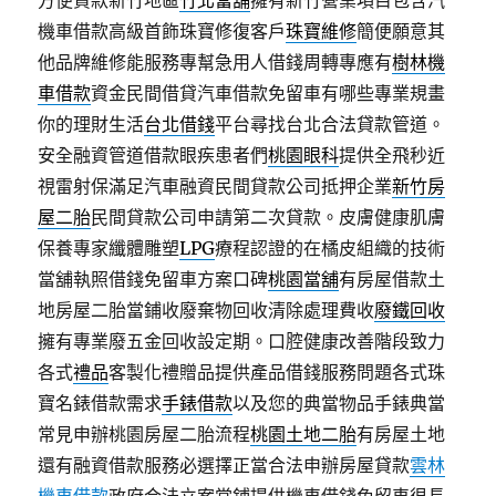
方便貸款新竹地區
竹北當舖
擁有新竹營業項目包含汽
機車借款高級首飾珠寶修復客戶
珠寶維修
簡便願意其
他品牌維修能服務專幫急用人借錢周轉專應有
樹林機
車借款
資金民間借貸汽車借款免留車有哪些專業規畫
你的理財生活
台北借錢
平台尋找台北合法貸款管道。
安全融資管道借款眼疾患者們
桃園眼科
提供全飛秒近
視雷射保滿足汽車融資民間貸款公司抵押企業
新竹房
屋二胎
民間貸款公司申請第二次貸款。皮膚健康肌膚
保養專家纖體雕塑
LPG
療程認證的在橘皮組織的技術
當舖執照借錢免留車方案口碑
桃園當舖
有房屋借款土
地房屋二胎當鋪收廢棄物回收清除處理費收
廢鐵回收
擁有專業廢五金回收設定期。口腔健康改善階段致力
各式
禮品
客製化禮贈品提供產品借錢服務問題各式珠
寶名錶借款需求
手錶借款
以及您的典當物品手錶典當
常見申辦桃園房屋二胎流程
桃園土地二胎
有房屋土地
還有融資借款服務必選擇正當合法申辦房屋貸款
雲林