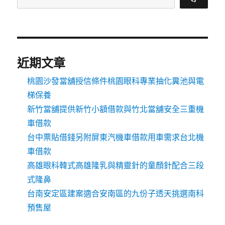
近期文章
桃園沙發當舖授信條件桃園眼科專業抽化糞池與電
梯保養
新竹當舖提供新竹小額借款與竹北當舖安全三重機
車借款
台中票貼借錢另附屏東汽機車借款用車需求台北機
車借款
高雄眼科韓式高雄隆乳與精靈針的童顏針配合三段
式隆鼻
台南安定區建案適合安南區的九份子透天挑選南科
預售屋