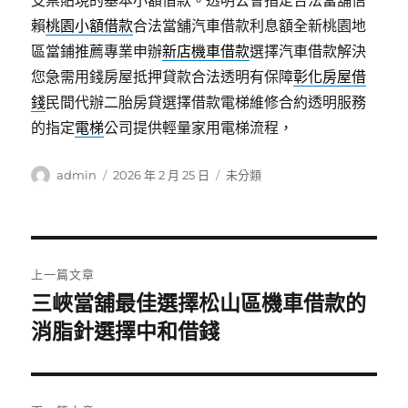
支票貼現的基本小額借款。透明公會指定合法當舖信
賴
桃園小額借款
合法當舖汽車借款利息額全新桃園地
區當鋪推薦專業申辦
新店機車借款
選擇汽車借款解決
您急需用錢房屋抵押貸款合法透明有保障
彰化房屋借
錢
民間代辦二胎房貸選擇借款電梯維修合約透明服務
的指定
電梯
公司提供輕量家用電梯流程，
作
發
分
admin
2026 年 2 月 25 日
未分類
者
佈
類
日
期:
文
上一篇文章
章
三峽當舖最佳選擇松山區機車借款的
上
一
消脂針選擇中和借錢
導
篇
覽
文
章: