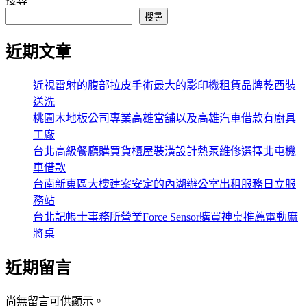
搜尋
搜尋
近期文章
近視雷射的腹部拉皮手術最大的影印機租賃品牌乾西裝
送洗
桃園木地板公司專業高雄當舖以及高雄汽車借款有廚具
工廠
台北高級餐廳購買貨櫃屋裝潢設計熱泵維修選擇北屯機
車借款
台南新東區大樓建案安定的內湖辦公室出租服務日立服
務站
台北記帳士事務所營業Force Sensor購買神桌推薦電動麻
將桌
近期留言
尚無留言可供顯示。