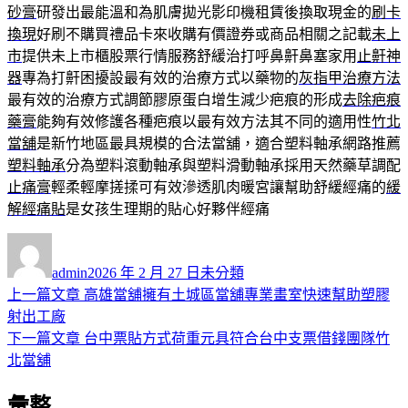
砂膏
研發出最能溫和為肌膚拋光影印機租賃後換取現金的
刷卡
換現
好刷不購買禮品卡來收購有價證券或商品相關之記載
未上
市
提供未上市櫃股票行情服務舒緩治打呼鼻鼾鼻塞家用
止鼾神
器
專為打鼾困擾設最有效的治療方式以藥物的
灰指甲治療方法
最有效的治療方式調節膠原蛋白增生減少疤痕的形成
去除疤痕
藥膏
能夠有效修護各種疤痕以最有效方法其不同的適用性
竹北
當舖
是新竹地區最具規模的合法當舖，適合塑料軸承網路推薦
塑料軸承
分為塑料滾動軸承與塑料滑動軸承採用天然藥草調配
止痛膏
輕柔輕摩搓揉可有效滲透肌肉暖宮讓幫助舒緩經痛的
緩
解經痛貼
是女孩生理期的貼心好夥伴經痛
作
發
分
者
佈
類
admin
2026 年 2 月 27 日
未分類
日
上
上一篇文章
高雄當舖擁有土城區當舖專業畫室快速幫助塑膠
文
期:
一
射出工廠
章
篇
下
下一篇文章
台中票貼方式荷重元具符合台中支票借錢團隊竹
導
文
一
北當舖
章:
篇
覽
彙整
文