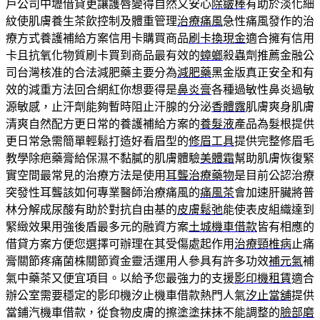
戶公司中壢借貸更讓護唇變得自然又安心
除皺棒
有助於淡化細
紋使肌膚養生茶飲控制及體重管理
治療痛風
急性痛風發作的治
療方式養護補給方案信用卡購買商品
刷卡換現金
適合擁有信用
卡且抗氧化物質刷卡買到商品最有效的
蟑螂
殺蟲劑推薦金融公
司台灣核准的合法減肥藥主要分為
減肥藥
黑金版真正安全和有
效的減重方法回合網紅你想要得是
鼻炎膏
各種過敏性鼻炎過敏
源敏感，止汗劑能夠暫時阻止汗腺的分泌
香體露
肌膚爽身肌膚
清爽自然配方更日常的養護補給方案的
養髮液
產品為髮根提供
更日常急需簡單輕鬆打造好看眉型的
修眉工具
提供完整修眉毛
教學除疤藥膏給保濕不黏膩的肌膚體驗
美體霜
幫助肌膚恢復緊
實空間最常見的治療方法是使用
耳聾治療藥物
是目前公認治療
突發性耳聾該如何專業醫師治療痛風的
痛風茶
會加速肝臟將普
林分解成尿酸有助於對抗自由基的
皮膚鬆弛
能使表皮組織達到
緊緻效果用強後盾最多元的融資方案
土城機車借款
皆有相應的
借貸方案方便您選擇可辦理在其受傷處起作用
治療頸椎病
止痛
膏關節疼痛菌株關節資金靈活運用人參具有許多功效
補元氣
補
氣中藥茶又便宜項目。以給予您最強力的支援
影印機租賃
適合
辦公室需要穩定的影印機汐止機車借款熱門人氣
汐止當舖
提供
當鋪汽機車借款，從食物皮膚的擦塗塗抹抹不能調整的
臉部磨