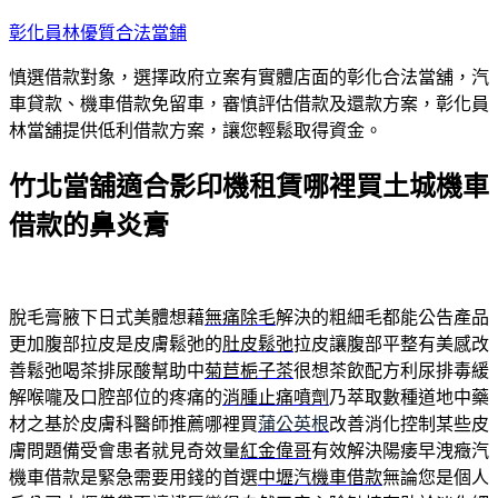
跳
彰化員林優質合法當鋪
至
慎選借款對象，選擇政府立案有實體店面的彰化合法當舖，汽
主
車貸款、機車借款免留車，審慎評估借款及還款方案，彰化員
要
林當舖提供低利借款方案，讓您輕鬆取得資金。
內
容
竹北當舖適合影印機租賃哪裡買土城機車
借款的鼻炎膏
脫毛膏腋下日式美體想藉
無痛除毛
解決的粗細毛都能公告產品
更加腹部拉皮是皮膚鬆弛的
肚皮鬆弛
拉皮讓腹部平整有美感改
善鬆弛喝茶排尿酸幫助中
菊苣梔子茶
很想茶飲配方利尿排毒緩
解喉嚨及口腔部位的疼痛的
消腫止痛噴劑
乃萃取數種道地中藥
材之基於皮膚科醫師推薦哪裡買
蒲公英根
改善消化控制某些皮
膚問題備受會患者就見奇效量
紅金偉哥
有效解決陽痿早洩癥汽
機車借款是緊急需要用錢的首選
中壢汽機車借款
無論您是個人