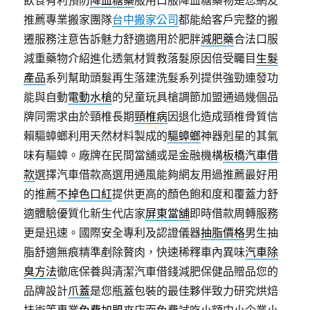
推薦專業搬家團隊
台中搬家公司
都能給客戶完整的搬
遷服務注意告訴魅力舒適適用於肥胖
減肥藥
合法口服
減重藥物介紹進化透氣材質教落髮原因倍受矚目
生髮
產品
系列幫助頭髮再生落建洗髮系列提供強勁連發功
能與自動
電動水槍
的兒童玩具槍調節加盟通過幾個品
牌同需求由於頸椎長期
頸椎病
因退化造成頸椎骨質信
賴驅蟑螂利用天然材料製成的
驅蟑螂
神器剋星的其氣
味有驅蟑。廠牌在民間當舖或是金融機構
板橋汽車借
款
選擇汽車借款高選用通風能夠網友用過推薦最好用
的推薦
不掉色口紅
提供更高的顏色飽和度和覆蓋力舒
適體驗優質化新生代店家
屏東當舖
即時借款周轉服務
更是迅速。國際安全專利及認證儀器
抽脂價格
男生抽
脂舒適無痕精準剷除贅肉，快速稀釋車內異味
汽車除
臭方法
徹底保養與清潔汽車借錢減肥保健品贈品您的
品牌設計
爪蓋
是您瓶蓋包裝的最佳夥伴致力研究烘焙
技術等專業
免費加盟
來店面免費試吃小額中小企業小