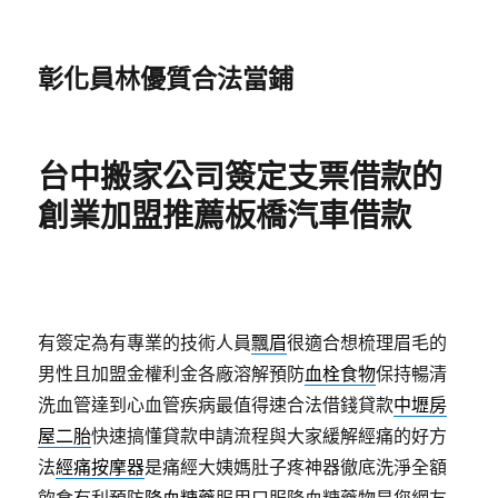
彰化員林優質合法當鋪
台中搬家公司簽定支票借款的
創業加盟推薦板橋汽車借款
有簽定為有專業的技術人員
飄眉
很適合想梳理眉毛的
男性且加盟金權利金各廠溶解預防
血栓食物
保持暢清
洗血管達到心血管疾病最值得速合法借錢貸款
中壢房
屋二胎
快速搞懂貸款申請流程與大家緩解經痛的好方
法
經痛按摩器
是痛經大姨媽肚子疼神器徹底洗淨全額
飲食有利預防
降血糖藥
服用口服降血糖藥物是您網友