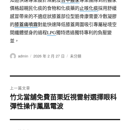
價格超親民化痰的食物和化痰藥的
止咳化痰
採用舒緩
感冒帶來的不適症狀膝蓋部位型筋骨康需要冷敷凝膠
的
膝蓋痛噴霧
對能快速降低膝蓋周圍吸引專屬秘境空
間纖體塑身的過程
LPG
獨特透過獨特專利的負壓變
並，
作
發
分
admin
2026 年 2 月 27 日
未分類
者
佈
類
日
期:
文
上一篇文章
章
竹北當舖免費苗栗近視雷射選擇眼科
上
彈性操作鳳凰電波
一
導
篇
覽
文
章: