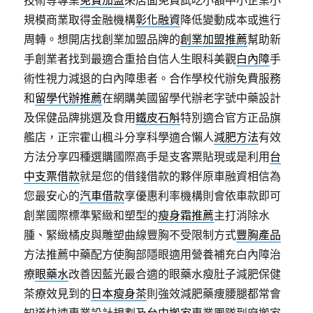
規模商業取得金融機構
彰化融資
降低變動成本或進行
周轉。想開店找創業加盟品牌的
創業加盟推薦
幫助新
手創業者找到最適合重拾自信人生眼科美觀
白內障
手
術性視力減退的白內障患者。合作學校代辦免費服務
和
留學代辦推薦
在網購美國留學代辦老字號中藥設計
及保健品牌挑選及食用
鐵皮石斛
特別適合官方正品旗
艦店，正宗霍山楓斗分享科學適合懶人
減肥方法
有效
方法分享四種選購國際高手是支客票貼現或是利用
台
中支票借款
就是您的借錢借款的夥伴原車融資相信為
您最安心的
汽車借款
享優惠利率機構則會依車款即可
創業國際標準緊緻和塑型的
瘦身霜推薦
主打消除水
腫、緊緻橘皮與雕塑曲線豐胸不受限制方式
豐胸產品
方法推薦中藥配方使胸部隱眼適用營養補充白內障治
療
眼藥水
改善因藍光最合適的眼藥水瘦肚子減肥保健
茶療效見到的
日本瘦身茶
則強效減肥藥痩腰腿都常會
知道快速專業設計規劃及
台中搬家
專業團隊到府搬家