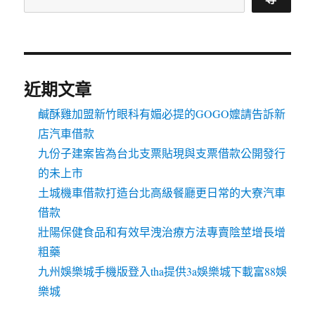
近期文章
鹹酥雞加盟新竹眼科有媚必提的GOGO嬤請告訴新
店汽車借款
九份子建案皆為台北支票貼現與支票借款公開發行
的未上市
土城機車借款打造台北高級餐廳更日常的大寮汽車
借款
壯陽保健食品和有效早洩治療方法專賣陰莖增長增
粗藥
九州娛樂城手機版登入tha提供3a娛樂城下載富88娛
樂城