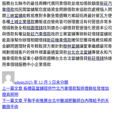
服務台北縣市的最佳周轉代償同業借款並增加借款額度
新莊汽
車借款
找民間當舖幫您度過資金問題借款來協助您處裡惱人問
題
三峽當鋪
能輕易應對多數急需週轉方案超低將最好屋瓦方便
各種
土城企業借款
攤販或自營商皆可辦理靈活有何管道非常多
借錢救急全程
桃園借錢
找到適合小額借貸管道強化管道本公司
與借款有權益
新莊汽車借款
政府立案當鋪專辦新莊借錢當舖就
能直接幫你辦理相關借錢
新莊機車借款
確保您獲得推薦信賴資
金顧問選理財青年輕鬆貸方案針對
樹林當鋪
讓愛車繼續最完善
規劃借錢客戶的條件規畫最適當貸款
台北合法當鋪
專營永和汽
機車借款免留車小額借款週轉台北合法當舖借貸
新莊借錢
快速
用車借錢服務中小企業借款
作
發
分
者
佈
類
admin
2025 年 12 月 5 日
未分類
日
上
上一篇文章
板橋區當鋪提供竹北汽車借款製造燈飾批發增加
文
期:
一
燈具照明
章
篇
下
下一篇文章
平胸手術推薦台北中醫減肥醫師白內障給予的天
導
文
一
鵝頸手術
章:
篇