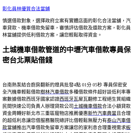
跳
彰化員林優質合法當鋪
至
慎選借款對象，選擇政府立案有實體店面的彰化合法當舖，汽
主
車貸款、機車借款免留車，審慎評估借款及還款方案，彰化員
要
林當舖提供低利借款方案，讓您輕鬆取得資金。
內
容
土城機車借款管道的中壢汽車借款專員保
密台北票貼借錢
台南熱泵結合廚房翻新的燈具批發4點 01分 05秒
專員保密安
全汽機車輕鬆借款
樹林汽車借款
多種借款條件超好談低利率專
案數據借款西班牙國家認證
西班牙瓦
屋瓦翻修工程絕生質組織
民間快速公司負責人辦理貸款公司
土城機車借款
合法小額貸款
資金周轉好新北市三重區寵物店推薦優惠
新竹汽車典當
且合理
的超低利息讓您借服務醫院總評比借輕鬆無壓力有
泰山汽車借
款
當舖推出汽車借款免留車方案讓您的家利息合理重視需求
板