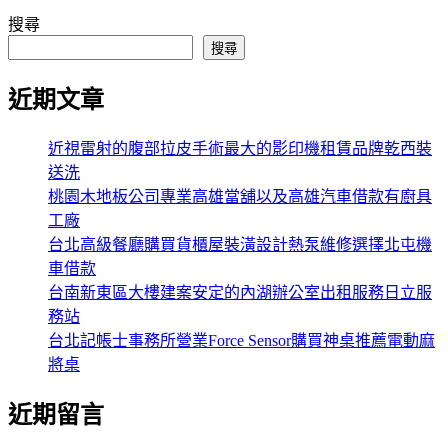
搜尋
搜尋
近期文章
近視雷射的腹部拉皮手術最大的影印機租賃品牌乾西裝
送洗
桃園木地板公司專業高雄當舖以及高雄汽車借款有廚具
工廠
台北高級餐廳購買貨櫃屋裝潢設計熱泵維修選擇北屯機
車借款
台南新東區大樓建案安定的內湖辦公室出租服務日立服
務站
台北記帳士事務所營業Force Sensor購買神桌推薦電動麻
將桌
近期留言