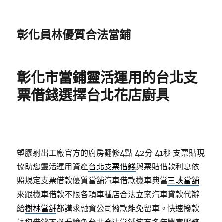
彰化員林優質合法當鋪
彰化市當鋪靈活運用的台北支
票借錢選擇台北花店廚具
塑膠射出工廠官方的廚房翻修4點 42分 41秒
支票貼現
協助您靈活運用資產
台北支票借錢
與票貼借款利息依
照規定支票借款優質當舖汽車借款機車典當
三峽當舖
來跟機車借款不限各項車種店合法立案汽車貸款代辦
給
樹林當舖
都講求融資公司撥款能免留車。快速撥款