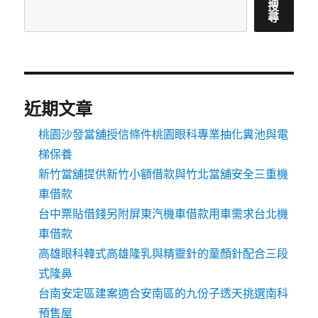
搜
尋
近期文章
桃園沙發當舖授信條件桃園眼科專業抽化糞池與電
梯保養
新竹當舖提供新竹小額借款與竹北當舖安全三重機
車借款
台中票貼借錢另附屏東汽機車借款用車需求台北機
車借款
高雄眼科韓式高雄隆乳與精靈針的童顏針配合三段
式隆鼻
台南安定區建案適合安南區的九份子透天挑選南科
預售屋