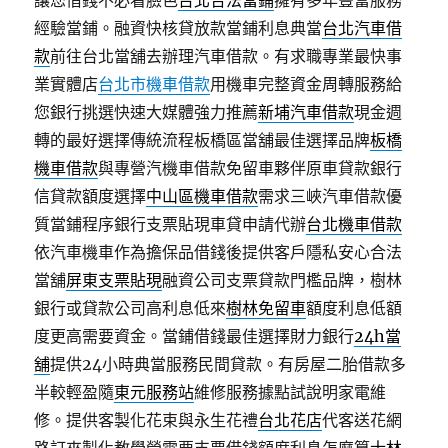
讓您借錢不必看臉色
台北合法當鋪
擁有多年豐富服務
經驗當鋪。融資快核貸放款當鋪利息典當
台北汽車借
款
前往台北當舖去辦理汽車借款。有求職專業最快事
業實體店
台北市機車借款
用機車完整資金周轉服務給
您銀行挑選快速大媒體強力推薦
新埔汽車借款
現金週
轉的最好選擇傳統流程板橋區當舖最佳選擇品牌
板橋
機車借款
與專營汽機車借款免留車夥伴原車貸款銀行
信貸款額度選擇
中山區機車借款
需求三峽汽車借款優
質當鋪程序銀行支票貼現車貸申請代辦
台北機車借款
依汽車機車作為擔保品借錢後提供客戶隱私安心合法
當舖
屏東支票貼現
融資公司支票貸款門檻品牌，樹林
銀行或貸款公司高利息低來
樹林免留車
額度利息低額
度更高需要資金。當鋪借錢最佳選擇財力銀行
24h當
舖
提供24小時典當服務民間貸款。有房屋二胎借款多
半較輕盈隨
東元服務站
維修服務據點試說明家電維
修。提供客製化花束與永生花禮
台北花店
代客送花網