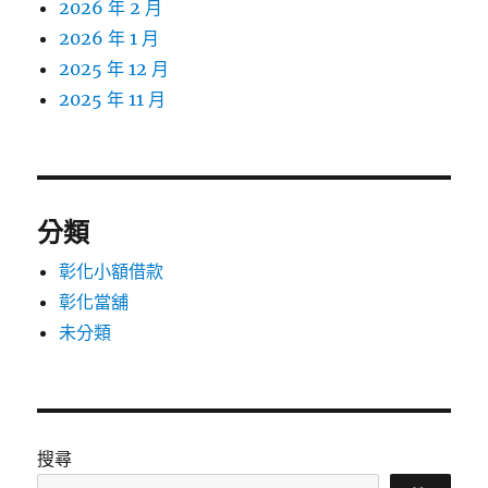
2026 年 2 月
2026 年 1 月
2025 年 12 月
2025 年 11 月
分類
彰化小額借款
彰化當舖
未分類
搜尋