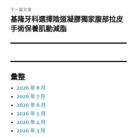
章:
下一篇文章
基隆牙科選擇陰道凝膠獨家腹部拉皮
下
一
手術保養肌動減脂
篇
文
章:
彙整
2026 年 8 月
2026 年 7 月
2026 年 6 月
2026 年 5 月
2026 年 4 月
2026 年 3 月