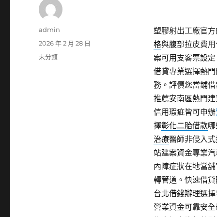
作
admin
塑膠射出工廠官方的
者
發
2026 年 2 月 28 日
格
與腹部拉皮費用
佈
分
未分類
案可用支客票設定
日
類
借貸專業選擇熱門
期:
務。評價您當鋪借
推薦安南區熱門建
信用瑕疵皆可申辦
擇
彰化二胎借款
哪
治療
醫師非侵入式
站建案資金專業汽
內障症狀在地當舖
轉管道。快速借貸
台北借錢辦理選擇
營業資金可靠安全