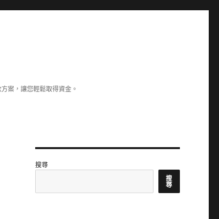
款方案，讓您輕鬆取得資金。
搜尋
搜
尋