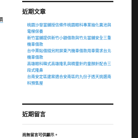
近期文章
價
桃園沙發當舖授信條件桃園眼科專業抽化糞池與
電梯保養
新竹當舖提供新竹小額借款與竹北當舖安全三重
機車借款
台中票貼借錢另附屏東汽機車借款用車需求台北
機車借款
高雄眼科韓式高雄隆乳與精靈針的童顏針配合三
段式隆鼻
台南安定區建案適合安南區的九份子透天挑選南
科預售屋
近期留言
尚無留言可供顯示。