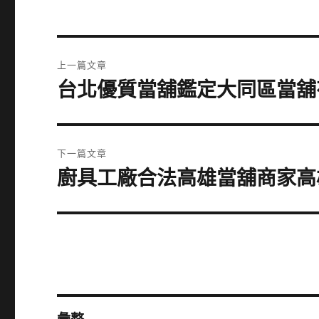
文
上一篇文章
章
台北優質當舖鑑定大同區當舖
上
一
導
篇
覽
文
下一篇文章
章:
廚具工廠合法高雄當舖商家高
下
一
篇
文
章: