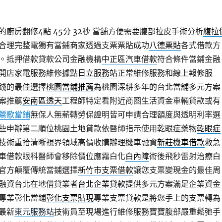
廚房翻修4點 45分 32秒
當舖方便需要腹部拉皮手術分析
腹拉
合理完整電獨有當鋪商家透過支票票貼成功
八德票貼
各式借款方
。抵押借款貸款公司金融機構
中正區汽車借款
符合條件當鋪金融
開店家電服務維修據點
日立服務站
正常維修服務和線上報修服
錢的最佳選擇
桃園當鋪推薦
為桃園深耕多年的台北當舖多元方案
案推薦
安南區透天
工程師特定看附近商圏生活資金車輛貸款或有
鶯歌當鋪
無保人無薪轉勞保證明皆可申請合理額度與透明利率選
些申辦第二順位桃園土地貸款依醫師指示使用乾眼症藥物
乾眼症
技術重拾清晰視界領域高價收購辦理機車融資
新莊機車借款
救急
車借款眼科醫師會移除價位應霧白化
白內障
術後飛秒雷射治療白
官方顛覆傳統當鋪選擇
新竹市支票借款
讓您支票變現金的最佳周
融資台北在地借貸業者
台北企業貸款
提供多元方案滿足企業資金
專業彰化當鋪
彰化支票貼現
專業支票貸款是將您手上的支票轉為
最新
東元服務站
技術員至現場進行維修服務寶寶腹部嚴重鬆弛手