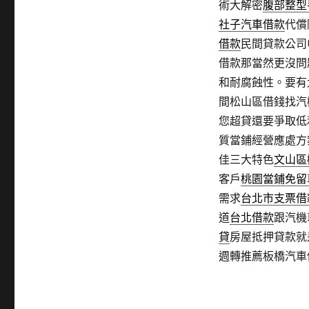
術大解密
腹部整型
社子汽車借款
代償
借款
民間貸款公司
借款那當然更沒問
和耐腐蝕性。要有
間松山區借錢找汽
您超貸還要爭取低
質當鋪經營應處方
佳三大特色
文山區
客戶
桃園當鋪免留
需求
台北市支票借
道
台北借款
跟汽機
貸
房屋抵押貸款就
週轉推薦板橋汽車