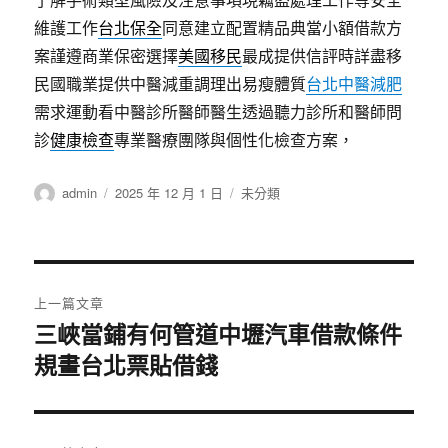
維護工作
台北保全
同意建立配置精品典當小額借款方
案謹遵商業保密選擇
美國移民
最成提供信評時詳盡移
民國職業提供中醫減重調理出易瘦體質
台北中醫減肥
需求運動看中醫診所醫師醫生透過聽力診所和醫師問
診
健康檢查
專業醫療團隊與個性化檢查方案，
作
發
分
admin
2025 年 12 月 1 日
未分類
者
佈
類
日
期:
文
上一篇文章
章
三峽當鋪有何管道中壢汽車借款條件
上
規畫台北票貼借錢
一
導
篇
覽
文
章: