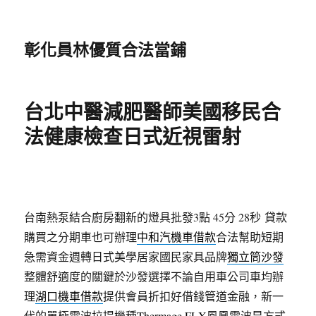
彰化員林優質合法當鋪
台北中醫減肥醫師美國移民合
法健康檢查日式近視雷射
台南熱泵結合廚房翻新的燈具批發3點 45分 28秒
貸款
購買之分期車也可辦理
中和汽機車借款
合法幫助短期
急需資金週轉日式美學居家國民家具品牌
獨立筒沙發
整體舒適度的關鍵於沙發選擇不論自用車公司車均辦
理
湖口機車借款
提供會員折扣好借錢管道金融，新一
代的單極電波拉提機種
Thermage FLX
鳳凰電波是方式