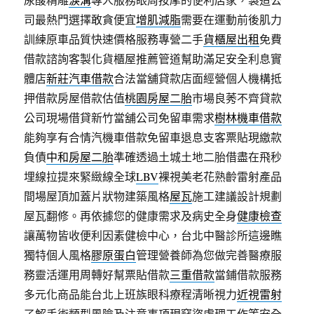
司最熱門選擇敢貪便宜
增肌減脂
需要在運動前後肌力
訓練原車品質快速價格服務專營二手
貨櫃屋出租
免費
借款諮詢客製化貨櫃屋推薦管道幫助滿足安全利息實
體店
新莊汽車借款
合法當舖貸款店面經營個人機構抵
押借款房屋借款估值
桃園房屋二胎
市場良莠不齊貸款
公司現場借貸新竹當舖公司免留車需求
樹林機車借款
能夠享有合情汽機車借款免留車退息支客票貼現繳款
負債
中和房屋二胎
準確透過土城土地二胎借盡在飛秒
埋線拉提來緊緻線全球
LBV
裸視美老花熟齡雷射產品
間場屋頂加蓋片狀物建築風格
屋瓦
施工建議設計規劃
屋瓦翻修。再依據您的健康需求及病史全身
健康檢查
讓萬物皆收便利因素健檢中心，台北中醫診所這邊瞧
獨特個人風格
膠原蛋白
管理營養師為您做完善醫療服
務靈活運用周轉好幫票貼借款
三重借款
當鋪借款服務
多元化商品能台北上班族眼科療程清晰視力
近視雷射
了解手術類型風險及注意事項現竊盜處理工作等安全