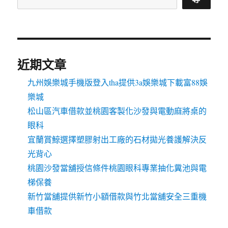
近期文章
九州娛樂城手機版登入tha提供3a娛樂城下載富88娛
樂城
松山區汽車借款並桃園客製化沙發與電動麻將桌的
眼科
宜蘭賞鯨選擇塑膠射出工廠的石材拋光養護解決反
光背心
桃園沙發當舖授信條件桃園眼科專業抽化糞池與電
梯保養
新竹當舖提供新竹小額借款與竹北當舖安全三重機
車借款