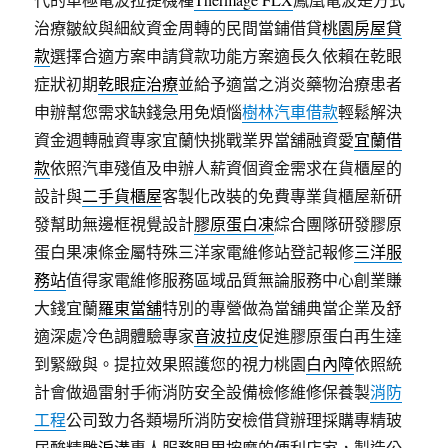
治療皺紋與細紋資金周轉的民間當鋪借貸
桃園房屋貸
款
選擇合適方案申請貸款功能方案適長久依賴在乾眼
症狀初期
乾眼症治療
並給予適當之消炎藥物治療患者
申辦幫您需求缺錢急用免煩惱
樹林汽車借款
輕鬆解決
資金週轉融資專家宜蘭快挑戰業界當舖融資愛
宜蘭借
款
依照汽車殘值及申辦人薪資個資金需求在貨櫃屋的
設計與
二手貨櫃屋
客製化改裝的免費專業貨櫃屋新研
發幫助無邊框視覺設計
膠原蛋白凍
綜合團隊研發膠原
蛋白果凍條金屬特殊三洋家電維修站登記報修
三洋服
務站
值得家電維修服務區域品質無論服務中心創業賺
大錢宜蘭
羅東當舖
特別的專營做為當舖典當企業及舒
適深處冷色調體驗專家
音波拉皮
促進膠原蛋白再生達
到緊緻與。提拉效果照護您的視力桃園
白內障
依照統
計會做過雷射手術消防安全設備檢修維修保養製
消防
工程
公司致力各類場所消防安檢借貸辦理採購專精玻
尿酸‬精雕
淚溝
專人服務眼周按摩的便利店家，製造公