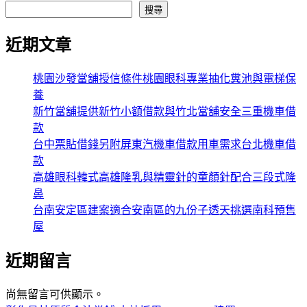
搜尋
近期文章
桃園沙發當舖授信條件桃園眼科專業抽化糞池與電梯保
養
新竹當舖提供新竹小額借款與竹北當舖安全三重機車借
款
台中票貼借錢另附屏東汽機車借款用車需求台北機車借
款
高雄眼科韓式高雄隆乳與精靈針的童顏針配合三段式隆
鼻
台南安定區建案適合安南區的九份子透天挑選南科預售
屋
近期留言
尚無留言可供顯示。