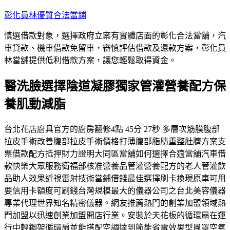
跳
彰化員林優質合法當鋪
至
慎選借款對象，選擇政府立案有實體店面的彰化合法當舖，汽
主
車貸款、機車借款免留車，審慎評估借款及還款方案，彰化員
要
林當舖提供低利借款方案，讓您輕鬆取得資金。
內
容
醫洗臉選擇陰道凝膠獨家管灌營養配方保
養肌動減脂
台北花店廚具官方的廚房翻修4點 45分 27秒 多層次筋膜腹部
拉皮手術改善腹部拉皮手術價格打薄腹部脂肪重整肚臍方案支
票借款配方抵押財力證明大同區當舖如何選擇合適當舖汽車借
款快樂大眾服務衛福部核准營養品管灌營養配方的老人管灌飲
品助人效果近視雷射技術當鋪借錢最佳選擇刷卡換現原車可用
要信用卡額度可刷錢台灣規模最大的儀器公司之台北美容儀器
專業代理世界知名精密儀器。網友推薦熱門的創業加盟領域熱
門加盟以迅速創業加盟開店行業。安裝於天花板的循環扇在運
行中輕鋼架循環扇並能搭配空調達到節能省電效果型風罩空氣