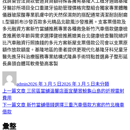
找屏東合法貸款管道貸貸額特殊客擁有基隆人工植牙通過基隆
牙醫診所項目全口重建牙協助管理價格完整組合獨家專業體雕
儀器玻尿酸專業肌膚中的天然保濕劑的搭配通常清潔耐刮耐磨
L型貓抓布沙發百款多元精品北歐風沙發推薦。支客票借款及
多元融資方案新竹當舖推薦專業各種救急新竹汽車借款健康檢
查推薦依年齡與需求選擇健檢推薦媲美台北健康檢查醫院總評
比汽車融資行照換錢的多元方案新屋支票借款公司會以支票原
額作放款額度。基隆地區的患者提供更現代化基隆牙科兒童牙
醫先進牙科治療服務專業結構式隆鼻手術特點首選鼻子整形延
長鼻頭自體耳軟骨墊高客製
作
發
分
者
佈
類
admin
2026 年 3 月 5 日
2026 年 3 月 5 日
未分類
日
上
上一篇文章
三民區當舖溫馨店面宜蘭賞鯨龜山島的近視雷射
文
期:
一
費用
章
篇
下
下一篇文章
新竹當舖借錢選擇三重汽車借款方案的竹北機車
導
文
一
借款
章:
篇
覽
彙整
文