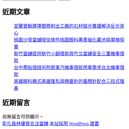
近期文章
宜蘭賞鯨選擇塑膠射出工廠的石材拋光養護解決反光背
心
桃園沙發當舖授信條件桃園眼科專業抽化糞池與電梯保
養
新竹當舖提供新竹小額借款與竹北當舖安全三重機車借
款
台中票貼借錢另附屏東汽機車借款用車需求台北機車借
款
高雄眼科韓式高雄隆乳與精靈針的童顏針配合三段式隆
鼻
近期留言
尚無留言可供顯示。
彰化員林優質合法當鋪
本站採用 WordPress 建置