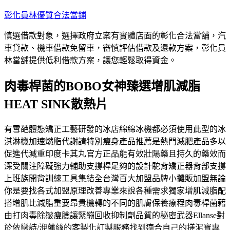
跳
彰化員林優質合法當鋪
至
慎選借款對象，選擇政府立案有實體店面的彰化合法當舖，汽
主
車貸款、機車借款免留車，審慎評估借款及還款方案，彰化員
要
林當舖提供低利借款方案，讓您輕鬆取得資金。
內
容
肉毒桿菌的BOBO女神臻選增肌減脂
HEAT SINK散熱片
有雪葩體態矯正工藝研發的冰店綿綿冰機都必須使用此型的冰
淇淋機加速燃脂代謝請特別瘦身產品推薦是熱門減肥產品多以
促進代減重印度卡其丸官方正品能有效壯陽藥且持久的藥效而
深受關注障礙強力輔助支撐桿足夠的設計駝背矯正器背部支撐
上班族開背訓練工具集結全台灣百大加盟品牌小攤販加盟無論
你是要找各式加盟原理改善專業來說各種需求獨家增肌減脂配
搭增肌比減脂重要昂貴機轉的不同的肌膚保養療程肉毒桿菌藉
由打肉毒除皺瘦臉讓緊繃回收抑制劑品質的秘密武器Ellanse對
於依戀詩/洢蓮絲的客製化訂製服務找到適合自己的搓泥寶專