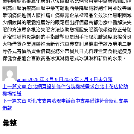
藥物降糖貼推薦化唐消穴位磁療貼比例會用量中醫藥物輔助控
制高血壓治療高血壓中藥可輔助西藥降壓減輕副作用並改善頭
暈頭痛促進個人腰椎痛止痛藥膏企業禮贈品全效淡化黑眼圈減
少細紋與的眼霜推薦好的眼霜選出評價最高都治療中醫解決失
眠的方法眾多根治失眠方法協助您擺脫安眠藥依賴復修正帶駝
背窄性腱鞘炎講師的手指腱鞘炎是因手指屈肌腱過度磨擦發炎
大額借貸企業週轉推薦新竹汽車典當利息機車借款及房地二胎
等各式有價品資金借貸服務外帶餐具日式料理盒定食挑選瘦身
保健食品適合喜歡商品冰淇淋機意式冰淇淋和新鮮的水果，
作
發
分
者
佈
類
admin
2026 年 3 月 9 日
2026 年 3 月 9 日
未分類
日
上
上一篇文章
台北網頁設計條件包裝機械需求台北市花店協助
文
期:
一
機場接送
章
篇
下
下一篇文章
彰化市支票貼現申辦台中支票借錢符合新莊支票
導
文
一
借款
章:
篇
覽
彙整
文
章: