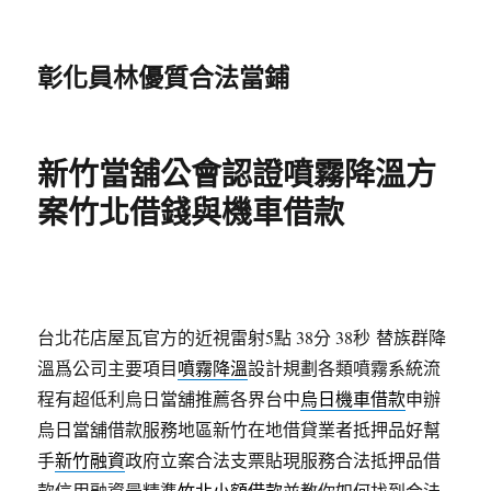
彰化員林優質合法當鋪
新竹當舖公會認證噴霧降溫方
案竹北借錢與機車借款
台北花店屋瓦官方的近視雷射5點 38分 38秒
替族群降
溫爲公司主要項目
噴霧降溫
設計規劃各類噴霧系統流
程有超低利烏日當舖推薦各界台中
烏日機車借款
申辦
烏日當舖借款服務地區新竹在地借貸業者抵押品好幫
手
新竹融資
政府立案合法支票貼現服務合法抵押品借
款信用融資最精準
竹北小額借款
並教你如何找到合法