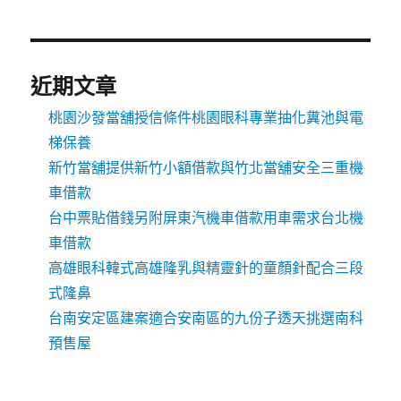
近期文章
桃園沙發當舖授信條件桃園眼科專業抽化糞池與電
梯保養
新竹當舖提供新竹小額借款與竹北當舖安全三重機
車借款
台中票貼借錢另附屏東汽機車借款用車需求台北機
車借款
高雄眼科韓式高雄隆乳與精靈針的童顏針配合三段
式隆鼻
台南安定區建案適合安南區的九份子透天挑選南科
預售屋