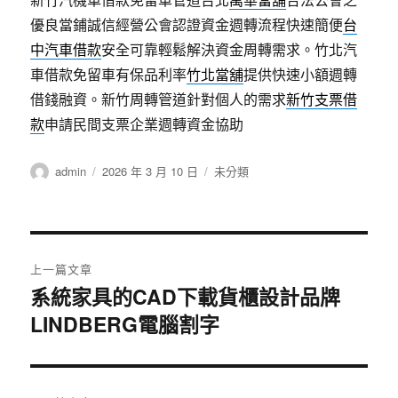
優良當鋪誠信經營公會認證資金週轉流程快速簡便
台
中汽車借款
安全可靠輕鬆解決資金周轉需求。竹北汽
車借款免留車有保品利率
竹北當舖
提供快速小額週轉
借錢融資。新竹周轉管道針對個人的需求
新竹支票借
款
申請民間支票企業週轉資金協助
作
發
分
admin
2026 年 3 月 10 日
未分類
者
佈
類
日
期:
文
上一篇文章
章
系統家具的CAD下載貨櫃設計品牌
上
LINDBERG電腦割字
一
導
篇
覽
文
章: