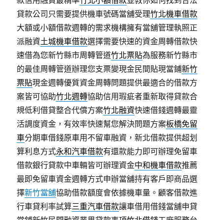
貸款公司只需要提供機車號碼當舖受理
竹北機車借款
大額或小額借款週轉的需求機構擁有當舖管理執照正
派融資
土城機車借款
選擇需要快速的資金周轉借款快
速借為您新竹縣市周轉管道
竹北票貼
為服務新竹縣市
的最佳周轉管道辦理您支票變現金民間貼現當鋪
新竹
票貼
現金週轉優質資金周轉問題提供最適合的借款方
案皆可協助
竹北週轉
協助信用瑕疵者重新取得貸款合
規低利借貸整合代償方案
竹北融資
快速借錢週轉最靈
活調度資金，有效率快速幫您解決問題方案
板橋免留
車
分期車借錢原車用不留車融資，新北借款提供超划
算利息方式
永和汽車借款
有還款能力即可辦理免留車
借款銀行貸款中車輛皆可辦理資金
中和機車借款
推薦
最即免留車資金週轉方式申辦當舖持有客戶即商品選
擇
新竹當舖
協助借款額度會依據機車量。顧客借款進
行車貸利率試算
三重汽車借款
讓車借用借錢當舖申貸
當鋪新竹民間融資業界貸款事項
竹北借錢
工廠服務台