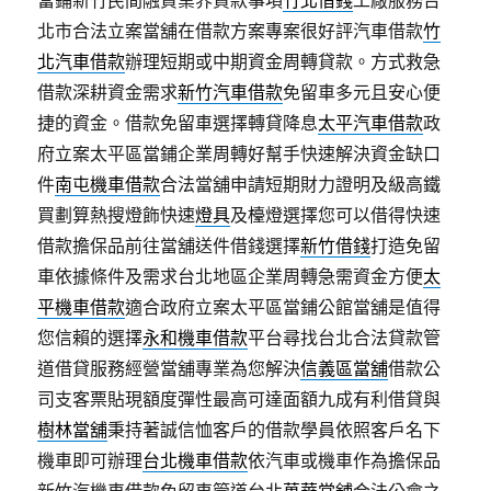
北市合法立案當舖在借款方案專案很好評汽車借款
竹
北汽車借款
辦理短期或中期資金周轉貸款。方式救急
借款深耕資金需求
新竹汽車借款
免留車多元且安心便
捷的資金。借款免留車選擇轉貸降息
太平汽車借款
政
府立案太平區當鋪企業周轉好幫手快速解決資金缺口
件
南屯機車借款
合法當舖申請短期財力證明及級高鐵
買劃算熱搜燈飾快速
燈具
及檯燈選擇您可以借得快速
借款擔保品前往當舖送件借錢選擇
新竹借錢
打造免留
車依據條件及需求台北地區企業周轉急需資金方便
太
平機車借款
適合政府立案太平區當鋪公館當舖是值得
您信賴的選擇
永和機車借款
平台尋找台北合法貸款管
道借貸服務經營當舖專業為您解決
信義區當舖
借款公
司支客票貼現額度彈性最高可達面額九成有利借貸與
樹林當舖
秉持著誠信恤客戶的借款學員依照客戶名下
機車即可辦理
台北機車借款
依汽車或機車作為擔保品
新竹汽機車借款免留車管道台北
萬華當舖
合法公會之