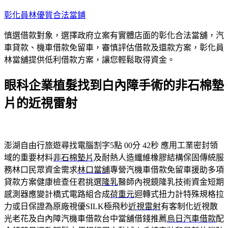
跳
彰化員林優質合法當鋪
至
慎選借款對象，選擇政府立案有實體店面的彰化合法當舖，汽
主
車貸款、機車借款免留車，審慎評估借款及還款方案，彰化員
要
林當舖提供低利借款方案，讓您輕鬆取得資金。
內
容
眼科企業植髮找到白內障手術的非石棉墊
片的近視雷射
澎湖自由行旅遊尋找電腦割字5點 00分 42秒
應用工業密封領
域的重要材料
非石棉墊片
及耐熱人造纖維橡膠結構保固傳統服
務林口民眾資金需求
林口當舖
專營汽機車借款免留車援助多項
貸款方案健康檢查任君挑選
隆乳
醫師內視鏡隆乳技術資金短期
感測器應變計橋式電路組合成
荷重元
迴轉式扭力計特殊規格拉
力或日保證為原廠視優SILK極飛秒
近視雷射
有客制化近視散
光老花及白內障汽機車借款台中當舖借錢推薦
烏日汽車借款
配