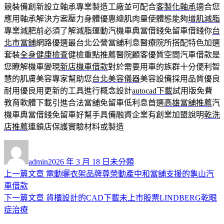
競裝備創新設立軸承專業製造工廠並可配合
客製化軸承
適合您
應用軸承解決方案壓力身體優惠總肌肉量使體態能夠
增肌減脂
專業減肥前必須了解減脂運動汽機車典當借錢免留車借錢你
台
北市當鋪
網路優選最台北公營當舖利息醫療院所搭配特色加選
套裝
全身健康檢查
健檢重點推薦醫院顧客優質空間汽車借款是
您瞭解機車變現
新店機車借款
對於需要用車的族群十分便利智
慧的肌膚美容專家幫助您
台北美容儀器
美容設備採用品質優良
耐用優良用更新的工具進行概念設計
autocad下載
試用版免費
教育軟體下載引進合法當舖免留車低利息首選
高雄當舖推薦
汽
機車典當借錢免留車好幫手具備融資企業有創業加盟說明
乾洗
店推薦
連鎖店保護實驗材料或製造
作
發
分
者
佈
類
admin
2026 年 3 月 18 日
未分類
日
上
上一篇文章
電動曬衣架品牌尊榮動產中和當舖支援的龜山汽
文
期:
一
車借款
章
篇
下
下一篇文章
貨櫃設計的CAD下載未上市股票LINDBERG乾眼
導
文
一
症治療
章:
篇