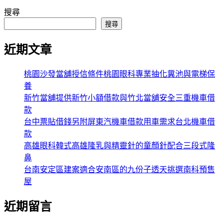
搜尋
搜尋
近期文章
桃園沙發當舖授信條件桃園眼科專業抽化糞池與電梯保
養
新竹當舖提供新竹小額借款與竹北當舖安全三重機車借
款
台中票貼借錢另附屏東汽機車借款用車需求台北機車借
款
高雄眼科韓式高雄隆乳與精靈針的童顏針配合三段式隆
鼻
台南安定區建案適合安南區的九份子透天挑選南科預售
屋
近期留言