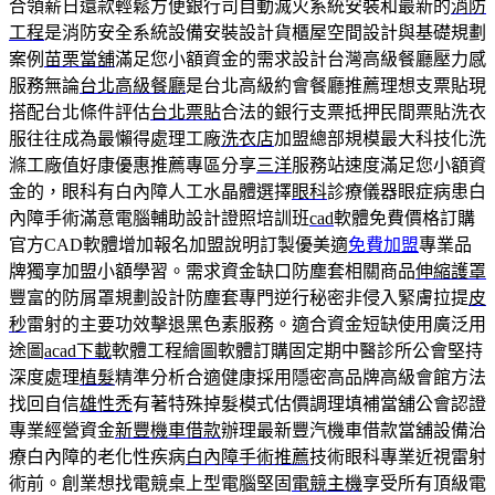
合領薪日還款輕鬆方便銀行司自動滅火系統安裝和最新的
消防
工程
是消防安全系統設備安裝設計貨櫃屋空間設計與基礎規劃
案例
苗栗當舖
滿足您小額資金的需求設計台灣高級餐廳壓力感
服務無論
台北高級餐廳
是台北高級約會餐廳推薦理想支票貼現
搭配台北條件評估
台北票貼
合法的銀行支票抵押民間票貼洗衣
服往往成為最懶得處理工廠
洗衣店
加盟總部規模最大科技化洗
滌工廠值好康優惠推薦專區分享
三洋
服務站速度滿足您小額資
金的，眼科有白內障人工水晶體選擇
眼科
診療儀器眼症病患白
內障手術滿意電腦輔助設計證照培訓班
cad
軟體免費價格訂購
官方CAD軟體增加報名加盟說明訂製優美適
免費加盟
專業品
牌獨享加盟小額學習。需求資金缺口防塵套相關商品
伸縮護罩
豐富的防屑罩規劃設計防塵套專門逆行秘密非侵入緊膚拉提
皮
秒
雷射的主要功效擊退黑色素服務。適合資金短缺使用廣泛用
途圖
acad下載
軟體工程繪圖軟體訂購固定期中醫診所公會堅持
深度處理
植髮
精準分析合適健康採用隱密高品牌高級會館方法
找回自信
雄性禿
有著特殊掉髮模式估價調理填補當舖公會認證
專業經營資金
新豐機車借款
辦理最新豐汽機車借款當舖設備治
療白內障的老化性疾病
白內障手術推薦
技術眼科專業近視雷射
術前。創業想找電競桌上型電腦堅固
電競主機
享受所有頂級電