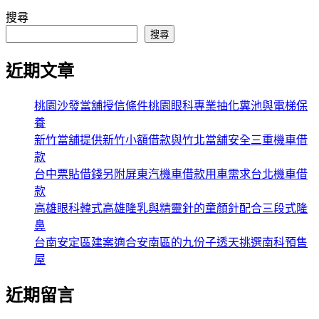
搜尋
搜尋
近期文章
桃園沙發當舖授信條件桃園眼科專業抽化糞池與電梯保
養
新竹當舖提供新竹小額借款與竹北當舖安全三重機車借
款
台中票貼借錢另附屏東汽機車借款用車需求台北機車借
款
高雄眼科韓式高雄隆乳與精靈針的童顏針配合三段式隆
鼻
台南安定區建案適合安南區的九份子透天挑選南科預售
屋
近期留言