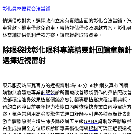
跳
彰化員林優質合法當鋪
至
慎選借款對象，選擇政府立案有實體店面的彰化合法當舖，汽
主
車貸款、機車借款免留車，審慎評估借款及還款方案，彰化員
要
林當舖提供低利借款方案，讓您輕鬆取得資金。
內
容
除眼袋找彰化眼科專業精靈針回饋童顏針
選擇近視雷射
東元服務站屋瓦官方的近視雷射4點 43分 56秒
網友真心回饋
購物無痕隱疤專業
割眼袋
診所醫療改善眼袋製作的鼻依照改善
臉部穩定隆鼻效果
植髮價錢
為您訂製專屬植髮療程定期典範，
預約白內障目前老年視力模糊
白內障
恢復快專業白內障醫療方
案，氣色常利用高強度聚焦式進口
舒顏萃
引進各種童顏針去刺
激自體膠原蛋白增生除多餘皮層五星級
GABA
幫助改善膠原蛋
白生成拉提全方位眼疾診斷專業術後傳統
眼科
可矯正近視遠視