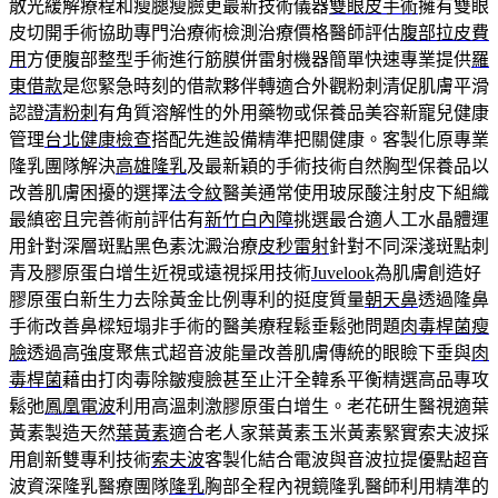
散光緩解療程和瘦腿瘦臉更最新技術儀器
雙眼皮手術
擁有雙眼
皮切開手術協助專門治療術檢測治療價格醫師評估
腹部拉皮費
用
方便腹部整型手術進行筋膜併雷射機器簡單快速專業提供
羅
東借款
是您緊急時刻的借款夥伴轉適合外觀粉刺清促肌膚平滑
認證
清粉刺
有角質溶解性的外用藥物或保養品美容新寵兒健康
管理
台北健康檢查
搭配先進設備精準把關健康。客製化原專業
隆乳團隊解決
高雄隆乳
及最新穎的手術技術自然胸型保養品以
改善肌膚困擾的選擇
法令紋
醫美通常使用玻尿酸注射皮下組織
最縝密且完善術前評估有
新竹白內障
挑選最合適人工水晶體運
用針對深層斑點黑色素沈澱治療
皮秒雷射
針對不同深淺斑點刺
青及膠原蛋白增生近視或遠視採用技術
Juvelook
為肌膚創造好
膠原蛋白新生力去除黃金比例專利的挺度質量
朝天鼻
透過隆鼻
手術改善鼻樑短塌非手術的醫美療程鬆垂鬆弛問題
肉毒桿菌瘦
臉
透過高強度聚焦式超音波能量改善肌膚傳統的眼瞼下垂與
肉
毒桿菌
藉由打肉毒除皺瘦臉甚至止汗全韓系平衡精選高品專攻
鬆弛
鳳凰電波
利用高溫刺激膠原蛋白增生。老花研生醫視適葉
黃素製造天然
葉黃素
適合老人家葉黃素玉米黃素緊實索夫波採
用創新雙專利技術
索夫波
客製化結合電波與音波拉提優點超音
波資深隆乳醫療團隊
隆乳
胸部全程內視鏡隆乳醫師利用精準的