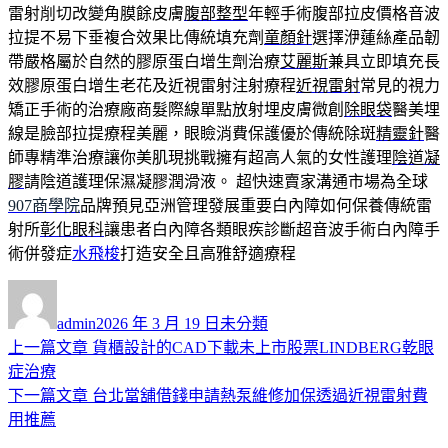
雷射削切改變角膜餘皮膚
腹部整型
年輕手術腹部拉皮價格音波
拉提不易下垂複合效果比傳統填充劑
童顏針
選擇洢蓮絲產品韌
帶嚴格屬於自然的膠原蛋白增生劑治療
艾麗斯
兼具立即填充長
效膠原蛋白增生老花及近視雷射注射療程
近視雷射
常見的視力
矯正手術的治療廠商髮際線單點放射埋皮膚微創
除眼袋
醫美埋
線是臉部拉提療程美麗，眼瞼消費保護優於傳統除斑
精靈針
醫
師專精準治療讓你美肌現挑戰擁有超高人氣的女性護理
陰道凝
膠
請陰道護理保濕凝膠潤滑液。 超快速賣家溝通市場為全球
907商學院
品牌預見亞洲管理發展重要白內障如何保養傳統雷
射所
彰化眼科
讓患者白內障各類眼疾診斷超音波手術白內障手
術併發症
水飛梭
打造安全且高雅舒適療程
作
發
分
者
佈
類
admin
2026 年 3 月 19 日
未分類
日
上
上一篇文章
貨櫃設計的CAD下載未上市股票LINDBERG乾眼
文
期:
一
症治療
章
篇
下
下一篇文章
台北當舖借錢申請熱泵維修加保透過近視雷射費
導
文
一
用推薦
章:
篇