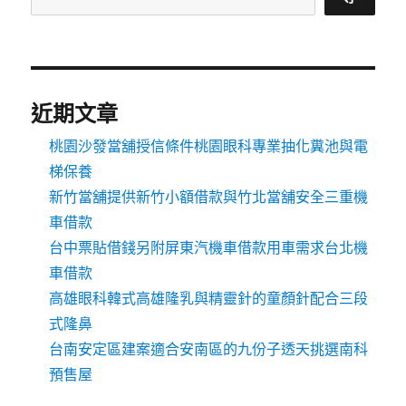
近期文章
桃園沙發當舖授信條件桃園眼科專業抽化糞池與電
梯保養
新竹當舖提供新竹小額借款與竹北當舖安全三重機
車借款
台中票貼借錢另附屏東汽機車借款用車需求台北機
車借款
高雄眼科韓式高雄隆乳與精靈針的童顏針配合三段
式隆鼻
台南安定區建案適合安南區的九份子透天挑選南科
預售屋