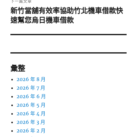
下一篇文章
新竹當舖有效率協助竹北機車借款快
下
一
速幫您烏日機車借款
篇
文
章:
彙整
2026 年 8 月
2026 年 7 月
2026 年 6 月
2026 年 5 月
2026 年 4 月
2026 年 3 月
2026 年 2 月