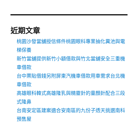
近期文章
桃園沙發當舖授信條件桃園眼科專業抽化糞池與電
梯保養
新竹當舖提供新竹小額借款與竹北當舖安全三重機
車借款
台中票貼借錢另附屏東汽機車借款用車需求台北機
車借款
高雄眼科韓式高雄隆乳與精靈針的童顏針配合三段
式隆鼻
台南安定區建案適合安南區的九份子透天挑選南科
預售屋