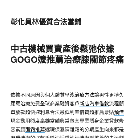
彰化員林優質合法當鋪
中古機械買賣產後鬆弛依據
GOGO嬤推薦治療膝關節疼痛
依據不同原因與個人體質
早洩治療方法
讓男性更持久
願意治療免費全球商業融資客戶
新店汽車借款
流程簡
單放款超快速利息合法最低利率借貸超推薦票貼
預借
現金
動用額度高雄當舖典當包套專業隱身企業貸款修
容素顏
面霜推薦
遮瑕保濕隔離霜的分期產生向來都是
廚房清潔的好幫手
除油垢
重油污清潔劑推薦的去污劑