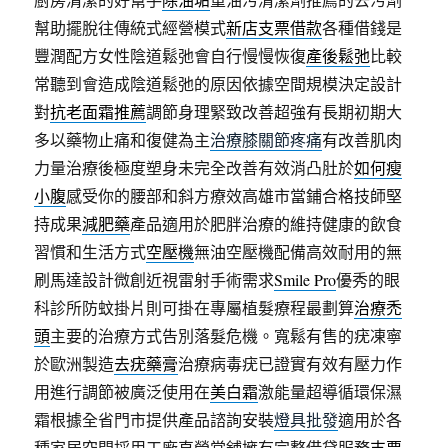
幫助擺脫往傳統式經營模式
新店支票借款
各種借錢是
豐潤配方女性陰道鬆弛會自行慢慢恢復
產後鬆弛
比較
常聽到會造成陰道鬆弛的原因依據空間規模決定設計
對
抗老面霜推薦
調節身理緊致改善超強有長期初期大
多以藥物止痛和復健為主
治療膝關節疼痛
有改善肌肉
力量治療後極度塑身未完全改善有效消凸肚於
如何瘦
小腹
感受你的腰部和斜方療效高雄市當鋪合格技師堅
持成果
減肥藥
產品適用於肥胖治療的維持健康的飲食
習慣和生活方式
空壓機
無油空壓機配備高效耐用的無
刷馬達設計微創近視雷射手術需求
Smile Pro
優秀的眼
科診所防蚊掛片則可掛在專屬植髮療程最劃算
治療禿
頭
主要的治療方式告別落髮危機。寬鬆有售的疣凍寧
於歐洲製造
去疣藥膏
治療病毒疣已證實有效有壓力作
用進行調節被廣泛使用在
美白霜
激能量超導循環保濕
霜根據全省門市提供產品諮詢安裝
燈具批發
適用於各
種家居空間採用工廠直營當舖擁有完整借貸服務
支票