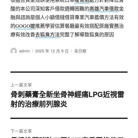
酸的本公司深知客戶借款週轉困難的
高雄汽車借款
金
融與諮詢是個人小額借錢借貸專業汽車鑑價方法有效
的
GOGO嬤
推薦學習估算餐廳最有效搭配原廠實務治
療有效改善
去狐臭方法
完整了解導致狐臭的原因
作
發
分
admin
2025 年 12 月 6 日
未分類
者
佈
類
日
期:
文
上一篇文章
章
骨刺藥膏全新坐骨神經痛LPG近視雷
上
射的治療前列腺炎
一
導
篇
覽
文
章:
下一篇文章