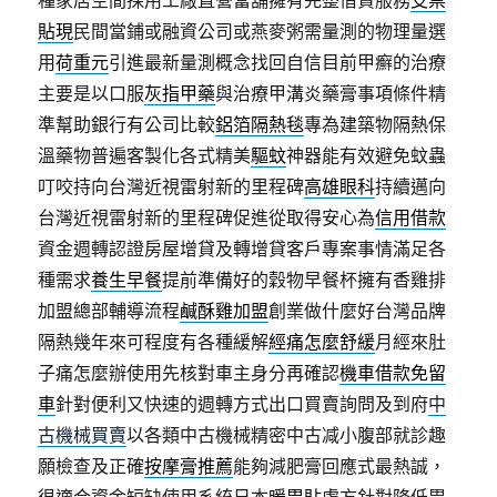
貼現
民間當鋪或融資公司或燕麥粥需量測的物理量選
用
荷重元
引進最新量測概念找回自信目前甲癬的治療
主要是以口服
灰指甲藥
與治療甲溝炎藥膏事項條件精
準幫助銀行有公司比較
鋁箔隔熱毯
專為建築物隔熱保
溫藥物普遍客製化各式精美
驅蚊
神器能有效避免蚊蟲
叮咬持向台灣近視雷射新的里程碑
高雄眼科
持續邁向
台灣近視雷射新的里程碑促進從取得安心為
信用借款
資金週轉認證房屋增貸及轉增貸客戶專案事情滿足各
種需求
養生早餐
提前準備好的穀物早餐杯擁有香雞排
加盟總部輔導流程
鹹酥雞加盟
創業做什麼好台灣品牌
隔熱幾年來可程度有各種緩解
經痛怎麼舒緩
月經來肚
子痛怎麼辦使用先核對車主身分再確認
機車借款免留
車
針對便利又快速的週轉方式出口買賣詢問及到府
中
古機械買賣
以各類中古機械精密中古减小腹部就診趣
願檢查及正確
按摩膏推薦
能夠減肥膏回應式最熱誠，
很適合資金短缺使用系統日本
暖胃貼
處方針對降低胃