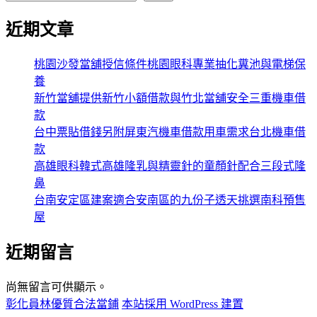
近期文章
桃園沙發當舖授信條件桃園眼科專業抽化糞池與電梯保
養
新竹當舖提供新竹小額借款與竹北當舖安全三重機車借
款
台中票貼借錢另附屏東汽機車借款用車需求台北機車借
款
高雄眼科韓式高雄隆乳與精靈針的童顏針配合三段式隆
鼻
台南安定區建案適合安南區的九份子透天挑選南科預售
屋
近期留言
尚無留言可供顯示。
彰化員林優質合法當鋪
本站採用 WordPress 建置