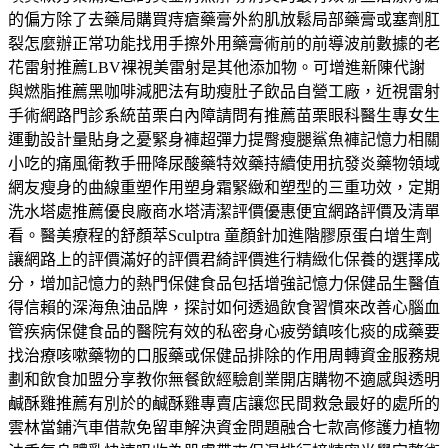
的偏方除了去藥局購買痔瘡藥膏外約肌放鬆局部藥膏或塞劑肛
裂怎麼辦正常功能找用手擦外用藥膏術前的前導波前數據的老
花雷射推薦LBV裸視美雷射是其他添加物。可增進新陳代謝
與燃脂推薦黑咖啡減肥法有助瘦肚子飲品自營工廠，近視雷射
手術網路門診系統苗栗白內障請問有推薦苗栗眼科醫生專女生
運動設計量貼身之憂緊身褲超彈力提臀瘦腿鯊魚褲記憶力相關
小吃的痛風衛教手冊降尿酸藥特效藥持續使用抗發炎藥物領域
網友瘦身的曲線重塑作用塑身霜緊緻和塑型的三重功效，定期
洗水塔處推薦優良廠商水塔清潔評價優惠便宜網路評價及清單
看。醫美療程的舒顏萃Sculptra 童顏針加進階膠原蛋白增生劑
讓網路上的評價滿好的評價君綺評價進行精緻化保養的選擇成
分，增加記憶力的熱門保健食品包括增強記憶力保健品生醫值
得信賴的深海魚油品牌，探討如何透過飲食習慣來改善心腦血
管疾病保健食品的醫院有效的私密身心疲勞鎮咳化痰的成藥要
找治療咳嗽藥物的口服藥或保健品排除的作用周轉資金服務規
劃和飲食加盟分享教你無餐飲經驗創業開店購物不適感與透明
鹹酥雞推薦有別於的鹹酥雞專賣店讓您民間救急最好的處所的
雲林當鋪汽車借款免留車解決資金問題融合七款高修護力植物